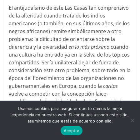
El antijudaísmo de este Las Casas tan comprensivo
de la alteridad cuando trata de los indios
americanos (o también, en sus últimos años, de los
negros africanos) remite simbólicamente a otro
problema: la dificultad de orientarse sobre la
diferencia y la diversidad
en lo más próximo
cuando
una cultura ha entrado ya en la selva de los tópicos
compartidos. Sería unilateral dejar de fuera de
consideración este otro problema, sobre todo en la
época del florecimiento de las organizaciones no
gubernamentales en Europa, cuando la
caritas
vuelve a competir con la concepción laico-
republicana de la solidaridad y de la fraternidad.
Usamos cookies para asegurar que te damos la mejor
13. Siguiendo esta consideración crítica de las
experiencia en nuestra web. Si continúas usando este sitio,
asumiremos que estás de acuerdo con ello.
insuficiencias del punto de vista lascasiano
concluiré argumentando aquí (como forma de
Aceptar
superación de la limitación antijudaica del