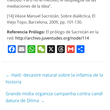
método. Pero no el método, el despliegue de las
mediaciones de la Idea”.
[14] Véase Manuel Sacristán, Sobre dialéctica, El
Viejo Topo, Barcelona, 2009, pp. 101-130.
Referencia Prólogo:
El prólogo de Sacristán en la
red:
http://archivo.juventudes.org/node/114
F
E
W
W
X
T
G
C
a
m
h
e
h
m
o
c
ai
at
C
re
ai
m
e
l
s
h
a
l
p
←
Haití: desastre natural sobre la infamia de la
b
A
at
d
ar
historia
o
p
s
tir
Grande mídia organiza campanha contra candi
o
p
datura de Dilma
→
k