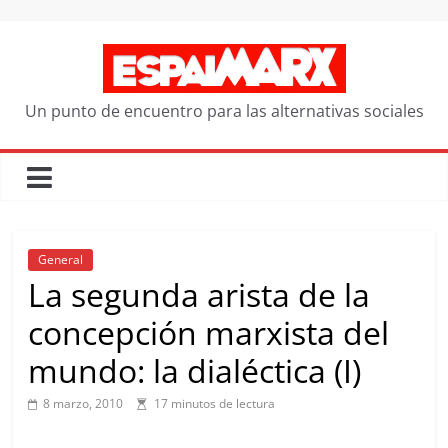
Saltar
al
contenido
Un punto de encuentro para las alternativas sociales
General
La segunda arista de la
concepción marxista del
mundo: la dialéctica (I)
8 marzo, 2010
17 minutos de lectura