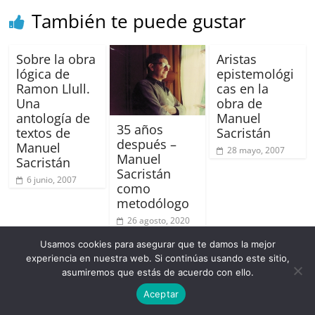
También te puede gustar
Sobre la obra
Aristas
lógica de
epistemológi
Ramon Llull.
cas en la
Una
obra de
antología de
Manuel
35 años
textos de
Sacristán
después –
Manuel
28 mayo, 2007
Manuel
Sacristán
Sacristán
6 junio, 2007
como
metodólogo
26 agosto, 2020
Usamos cookies para asegurar que te damos la mejor
experiencia en nuestra web. Si continúas usando este sitio,
Un comentario en «
La segunda arista
asumiremos que estás de acuerdo con ello.
de la concepción marxista del
Aceptar
mundo: la dialéctica (I)
»