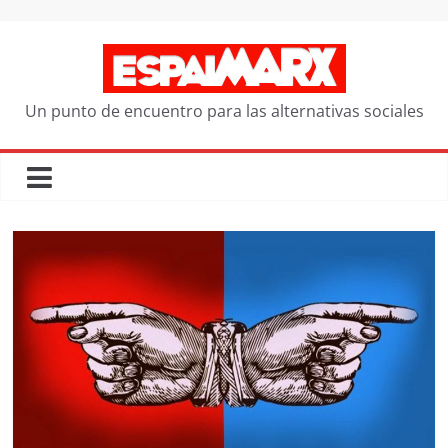
Saltar
al
contenido
Un punto de encuentro para las alternativas sociales