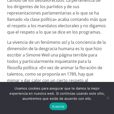
cambio de los desfavorecidos. La pertenencia de
los dirigentes de los partidos y de sus
representaciones parlamentarias a lo que se ha
llamado «la clase política» acaba contando más que
el respeto a los mandatos electorales y no digamos
que el respeto a lo que se dice en los programas.
La vivencia de un fenómeno así y la conciencia de la
dimensión de la desgracia humana es lo que hizo
escribir a Simone Weil una página terrible para
todos y particularmente inquietante para la
filosofía política: «En vez de animar la floración de
talentos, como se proponía en 1789, hay que
mimar y dar calor con un cierto respeto al
crecimiento del genio; porque sólo los héroes
Usamos cookies para asegurar que te damos la mejor
realmente puros, los santos y los genios pueden
experiencia en nuestra web. Si continúas usando este sitio,
asumiremos que estás de acuerdo con ello.
ser un socorro para los desgraciados […] Ni las
personalidades, ni los partidos dan audiencia
Aceptar
jamás ni a la verdad, ni al desgraciado.»