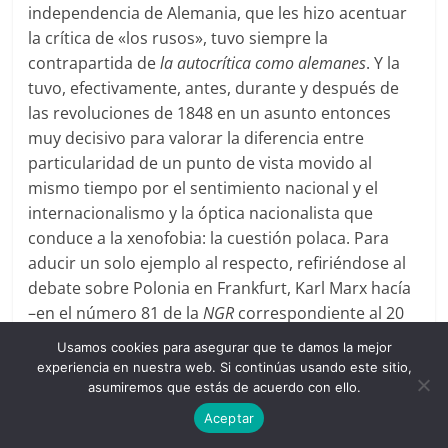
independencia de Alemania, que les hizo acentuar
la crítica de «los rusos», tuvo siempre la
contrapartida de
la autocrítica como alemanes
. Y la
tuvo, efectivamente, antes, durante y después de
las revoluciones de 1848 en un asunto entonces
muy decisivo para valorar la diferencia entre
particularidad de un punto de vista movido al
mismo tiempo por el sentimiento nacional y el
internacionalismo y la óptica nacionalista que
conduce a la xenofobia: la cuestión polaca. Para
aducir un solo ejemplo al respecto, refiriéndose al
debate sobre Polonia en Frankfurt, Karl Marx hacía
–en el número 81 de la
NGR
correspondiente al 20
de agosto de 1848– un repaso histórico de la
Usamos cookies para asegurar que te damos la mejor
cuestión poniendo de manifiesto que la partición
experiencia en nuestra web. Si continúas usando este sitio,
de Polonia fue el hecho que dio cohesión a la Santa
asumiremos que estás de acuerdo con ello.
Alianza ruso-austro-prusiana; afirmaba luego que
Aceptar
desde el primer reparto de Polonia, Alemania había