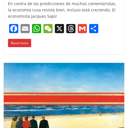
En contra de las predicciones de muchos comentaristas,
la economía rusa resiste bien. Incluso está creciendo. El
economista Jacques Sapir
F
E
W
W
X
T
G
C
a
m
h
e
h
m
o
Read more
c
ai
at
C
re
ai
m
e
l
s
h
a
l
p
b
A
at
d
ar
o
p
s
tir
o
p
k