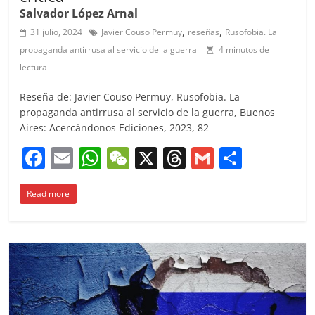
Salvador López Arnal
,
,
31 julio, 2024
Javier Couso Permuy
reseñas
Rusofobia. La
propaganda antirrusa al servicio de la guerra
4 minutos de
lectura
Reseña de: Javier Couso Permuy, Rusofobia. La
propaganda antirrusa al servicio de la guerra, Buenos
Aires: Acercándonos Ediciones, 2023, 82
F
E
W
W
X
T
G
C
a
m
h
e
h
m
o
Read more
c
ai
at
C
re
ai
m
e
l
s
h
a
l
p
b
A
at
d
ar
o
p
s
tir
o
p