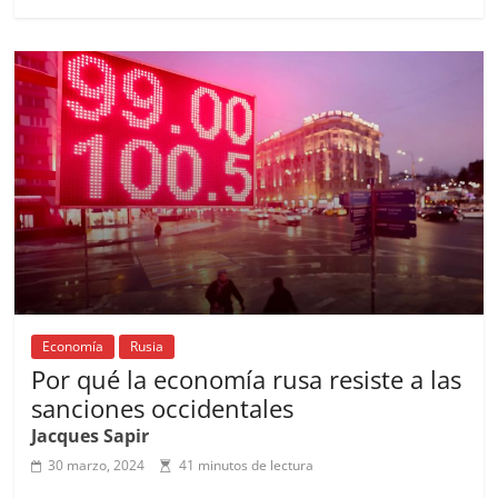
e
l
s
h
a
l
p
b
A
at
d
ar
o
p
s
tir
o
p
k
Economía
Rusia
Por qué la economía rusa resiste a las
sanciones occidentales
Jacques Sapir
30 marzo, 2024
41 minutos de lectura