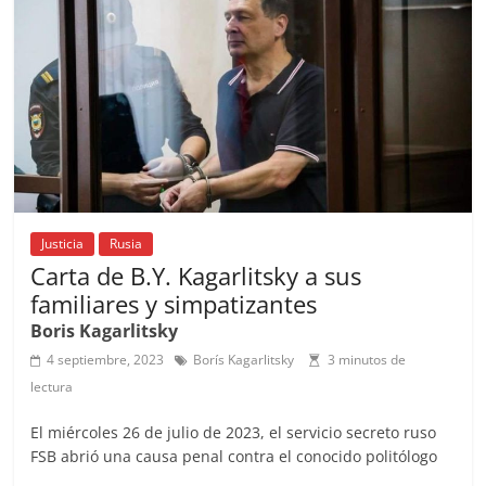
o
p
k
Justicia
Rusia
Carta de B.Y. Kagarlitsky a sus
familiares y simpatizantes
Boris Kagarlitsky
4 septiembre, 2023
Borís Kagarlitsky
3 minutos de
lectura
El miércoles 26 de julio de 2023, el servicio secreto ruso
FSB abrió una causa penal contra el conocido politólogo