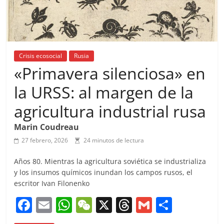
Crisis ecosocial
Rusia
«Primavera silenciosa» en
la URSS: al margen de la
agricultura industrial rusa
Marin Coudreau
27 febrero, 2026
24 minutos de lectura
Años 80. Mientras la agricultura soviética se industrializa
y los insumos químicos inundan los campos rusos, el
escritor Ivan Filonenko
F
E
W
W
X
T
G
C
a
m
h
e
h
m
o