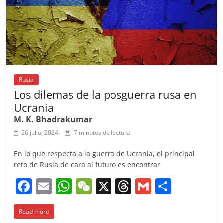
k
Rusia
Los dilemas de la posguerra rusa en
Ucrania
M. K. Bhadrakumar
26 julio, 2024
7 minutos de lectura
En lo que respecta a la guerra de Ucrania, el principal
reto de Rusia de cara al futuro es encontrar
F
E
W
W
X
T
G
C
a
m
h
e
h
m
o
Read more
c
ai
at
C
re
ai
m