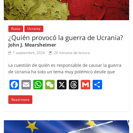
Rusia
Ucrania
¿Quién provocó la guerra de Ucrania?
John J. Mearsheimer
1 septiembre, 2024
26 minutos de lectura
La cuestión de quién es responsable de causar la guerra
de Ucrania ha sido un tema muy polémico desde que
F
E
W
W
X
T
G
C
a
m
h
e
h
m
o
Read more
c
ai
at
C
re
ai
m
e
l
s
h
a
l
p
b
A
at
d
ar
o
p
s
tir