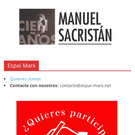
k
Espai Marx
Quienes somos
Contacte con nosotros:
contacto@espai-marx.net