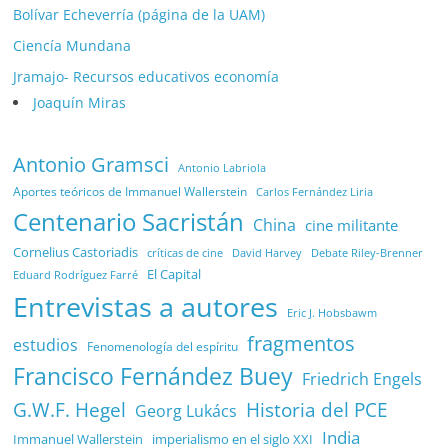
Bolívar Echeverría (página de la UAM)
Ciencía Mundana
Jramajo- Recursos educativos economía
Joaquín Miras
Antonio Gramsci
Antonio Labriola
Aportes teóricos de Immanuel Wallerstein
Carlos Fernández Liria
Centenario Sacristán
China
cine militante
Cornelius Castoriadis
Debate Riley-Brenner
críticas de cine
David Harvey
El Capital
Eduard Rodríguez Farré
Entrevistas a autores
Eric J. Hobsbawm
fragmentos
estudios
Fenomenología del espíritu
Francisco Fernández Buey
Friedrich Engels
G.W.F. Hegel
Historia del PCE
Georg Lukács
India
Immanuel Wallerstein
imperialismo en el siglo XXI