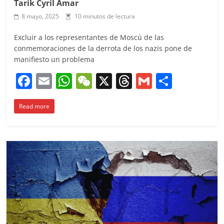
Tarik Cyril Amar
8 mayo, 2025
10 minutos de lectura
Excluir a los representantes de Moscú de las
conmemoraciones de la derrota de los nazis pone de
manifiesto un problema
F
E
W
W
X
T
G
C
a
m
h
e
h
m
o
Read more
c
ai
at
C
re
ai
m
e
l
s
h
a
l
p
b
A
at
d
ar
o
p
s
tir
o
p
k