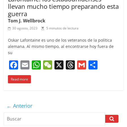
llevan mucho tiempo preparando esta
guerra
Tom J. Wellbrock
30 agosto, 2023
5 minutos de lectura
Oskar Lafontaine es uno de los veteranos de la política
alemana. Al mismo tiempo, al encontrarse hoy fuera de
su
F
E
W
W
X
T
G
C
a
m
h
e
h
m
o
Read more
c
ai
at
C
re
ai
m
e
l
s
h
a
l
p
b
A
at
d
ar
← Anterior
o
p
s
tir
o
p