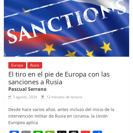
o
p
k
Europa
Rusia
El tiro en el pie de Europa con las
sanciones a Rusia
Pascual Serrano
3 agosto, 2024
12 minutos de lectura
Desde hace varios años, antes incluso del inicio de la
intervención militar de Rusia en Ucrania, la Unión
Europea aplica