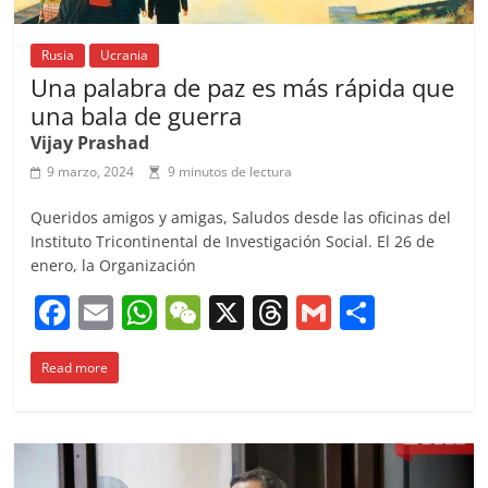
Rusia
Ucrania
Una palabra de paz es más rápida que
una bala de guerra
Vijay Prashad
9 marzo, 2024
9 minutos de lectura
Queridos amigos y amigas, Saludos desde las oficinas del
Instituto Tricontinental de Investigación Social. El 26 de
enero, la Organización
F
E
W
W
X
T
G
C
a
m
h
e
h
m
o
Read more
c
ai
at
C
re
ai
m
e
l
s
h
a
l
p
b
A
at
d
ar
o
p
s
tir