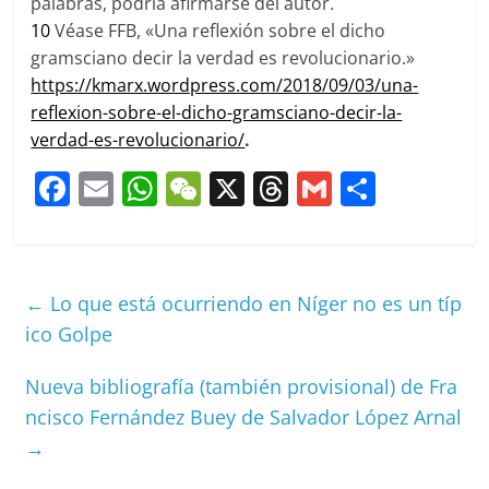
palabras, podría afirmarse del autor.
10
Véase FFB, «Una reflexión sobre el dicho
gramsciano decir la verdad es revolucionario.»
https://kmarx.wordpress.com/2018/09/03/una-
reflexion-sobre-el-dicho-gramsciano-decir-la-
verdad-es-revolucionario/
.
F
E
W
W
X
T
G
C
a
m
h
e
h
m
o
c
ai
at
C
re
ai
m
e
l
s
h
a
l
p
←
Lo que está ocurriendo en Níger no es un típ
b
A
at
d
ar
ico Golpe
o
p
s
tir
Nueva bibliografía (también provisional) de Fra
o
p
ncisco Fernández Buey de Salvador López Arnal
k
→