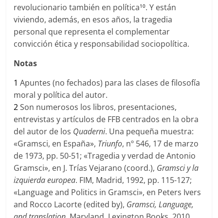
revolucionario también en política
. Y están
10
viviendo, además, en esos años, la tragedia
personal que representa el complementar
convicción ética y responsabilidad sociopolítica.
Notas
1
Apuntes (no fechados) para las clases de filosofía
moral y política del autor.
2
Son numerosos los libros, presentaciones,
entrevistas y artículos de FFB centrados en la obra
del autor de los
Quaderni
. Una pequeña muestra:
«Gramsci, en España»,
Triunfo
, nº 546, 17 de marzo
de 1973, pp. 50-51; «Tragedia y verdad de Antonio
Gramsci», en J. Trías Vejarano (coord.),
Gramsci y la
izquierda europea
. FIM, Madrid, 1992, pp. 115-127;
«Language and Politics in Gramsci», en Peters Ivers
and Rocco Lacorte (edited by),
Gramsci, Language,
and translation
, Maryland, Lexington Books, 2010,