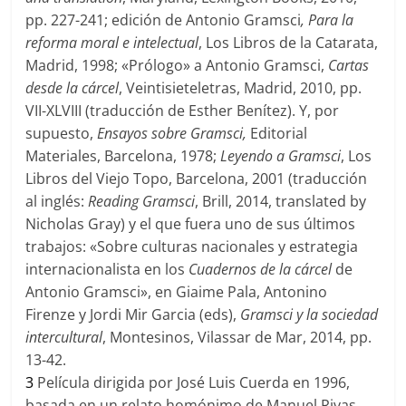
pp. 227-241; edición de Antonio Gramsci
, Para la
reforma moral e intelectual
, Los Libros de la Catarata,
Madrid, 1998; «Prólogo» a Antonio Gramsci,
Cartas
desde la cárcel
, Veintisieteletras, Madrid, 2010, pp.
VII-XLVIII (traducción de Esther Benítez). Y, por
supuesto,
Ensayos sobre Gramsci,
Editorial
Materiales, Barcelona, 1978;
Leyendo a Gramsci
, Los
Libros del Viejo Topo, Barcelona, 2001 (traducción
al inglés:
Reading Gramsci
, Brill, 2014, translated by
Nicholas Gray) y el que fuera uno de sus últimos
trabajos: «Sobre culturas nacionales y estrategia
internacionalista en los
Cuadernos de la cárcel
de
Antonio Gramsci», en Giaime Pala, Antonino
Firenze y Jordi Mir Garcia (eds),
Gramsci y la sociedad
intercultural
, Montesinos, Vilassar de Mar, 2014, pp.
13-42.
3
Película dirigida por José Luis Cuerda en 1996,
basada en un relato homónimo de Manuel Rivas.