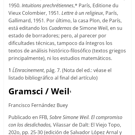
1950.
Intuitions prechrétiennes
,* París, Editione du
Vieux Colombier, 1951.
Lettre à un religieux
, París,
Gallimard, 1951. Por último, la casa Plon, de París,
está editando los
Cuadernos
de Simone Weil, en su
estado de borradores; pero, al parecer por
dificultades técnicas, tampoco da íntegros los
textos de análisis histórico-filosófico (textos griegos
principalmente), ni los estudios matemáticos.
1
L´Enracinement
, pág. 7. (Nota del ed.: véase el
listado bibliográfico al final del artículo)
Gramsci / Weil
1
Francisco Fernández Buey
Publicado en FFB,
Sobre Simone Weil. El compromiso
con los desdichados,
Vilassar de Dalt: El Viejo Topo,
202o, pp. 25-30 (edición de Salvador López Arnal y