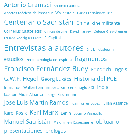
Antonio Gramsci
Antonio Labriola
Aportes teóricos de Immanuel Wallerstein
Carlos Fernández Liria
Centenario Sacristán
China
cine militante
Cornelius Castoriadis
Debate Riley-Brenner
críticas de cine
David Harvey
El Capital
Eduard Rodríguez Farré
Entrevistas a autores
Eric J. Hobsbawm
fragmentos
estudios
Fenomenología del espíritu
Francisco Fernández Buey
Friedrich Engels
G.W.F. Hegel
Historia del PCE
Georg Lukács
India
Immanuel Wallerstein
imperialismo en el siglo XXI
Joaquín Miras Albarrán
Jorge Riechmann
José Luis Martín Ramos
Julian Assange
Juan Torres López
Karl Marx
Karel Kosík
Lenin
Luciano Vasapollo
Manuel Sacristán
obituario
Maximilien Robespierre
presentaciones
prólogos