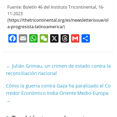
Fuente: Boletín 46 del Instituto Tricontinental, 16-
11-2023
(
https://thetricontinental.org/es/newsletterissue/ol
a-progresista-latinoamerica/
)
F
E
W
W
X
T
G
C
a
m
h
e
h
m
o
c
ai
at
C
re
ai
m
e
l
s
h
a
l
p
←
Julián Grimau, un crimen de estado contra la
b
A
at
d
ar
reconciliación nacional
o
p
s
tir
Cómo la guerra contra Gaza ha paralizado el Co
o
p
rredor Económico India-Oriente Medio-Europa
k
→