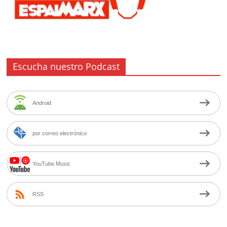
Escucha nuestro Podcast
Android
por correo electrónico
YouTube Music
RSS