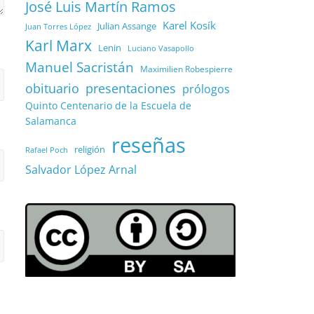
José Luis Martín Ramos
Karel Kosík
Julian Assange
Juan Torres López
Karl Marx
Lenin
Luciano Vasapollo
Manuel Sacristán
Maximilien Robespierre
obituario
presentaciones
prólogos
Quinto Centenario de la Escuela de
Salamanca
reseñas
religión
Rafael Poch
Salvador López Arnal