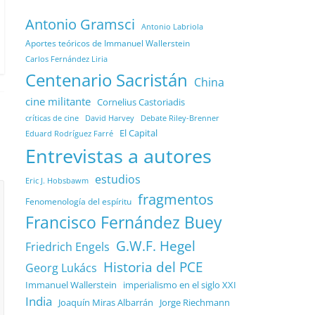
Antonio Gramsci
Antonio Labriola
Aportes teóricos de Immanuel Wallerstein
Carlos Fernández Liria
Centenario Sacristán
China
cine militante
Cornelius Castoriadis
Debate Riley-Brenner
críticas de cine
David Harvey
El Capital
Eduard Rodríguez Farré
Entrevistas a autores
estudios
Eric J. Hobsbawm
fragmentos
Fenomenología del espíritu
Francisco Fernández Buey
G.W.F. Hegel
Friedrich Engels
Historia del PCE
Georg Lukács
Immanuel Wallerstein
imperialismo en el siglo XXI
India
Joaquín Miras Albarrán
Jorge Riechmann