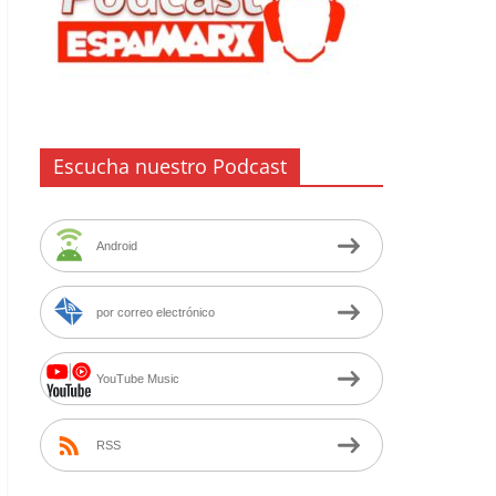
Escucha nuestro Podcast
Android
por correo electrónico
YouTube Music
RSS