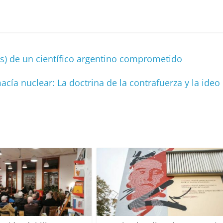
C
o
m
p
s) de un científico argentino comprometido
ar
ir
ía nuclear: La doctrina de la contrafuerza y la ideo