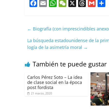
F
E
W
W
X
T
G
a
m
h
e
h
m
c
ai
at
C
re
ai
e
l
s
h
a
l
←
Biografía (con imprescindibles anexo
b
A
at
d
o
p
s
t
La búsqueda estadounidense de la primac
logía de la asimetría moral
→
o
p
k
También te puede gustar
Carlos Pérez Soto – La idea
de clase social en la época
post fordista
21 marzo, 2020