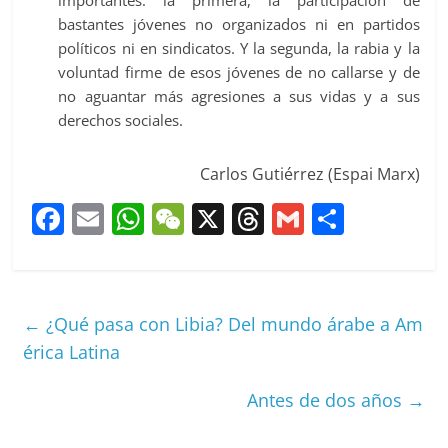
importantes: la primera, la participación de
bastantes jóvenes no organizados ni en partidos
políticos ni en sindicatos. Y la segunda, la rabia y la
voluntad firme de esos jóvenes de no callarse y de
no aguantar más agresiones a sus vidas y a sus
derechos sociales.
Carlos Gutiérrez (Espai Marx)
F
E
W
W
X
T
G
C
a
m
h
e
h
m
o
c
ai
at
C
re
ai
m
e
l
s
h
a
l
p
←
¿Qué pasa con Libia? Del mundo árabe a Am
b
A
at
d
ar
érica Latina
o
p
s
tir
Antes de dos años
→
o
p
k