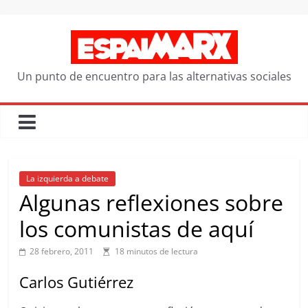
Saltar
al
contenido
Un punto de encuentro para las alternativas sociales
La izquierda a debate
Algunas reflexiones sobre
los comunistas de aquí
28 febrero, 2011
18 minutos de lectura
Carlos Gutiérrez