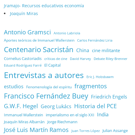
Jramajo- Recursos educativos economía
Joaquín Miras
Antonio Gramsci
Antonio Labriola
Aportes teóricos de Immanuel Wallerstein
Carlos Fernández Liria
Centenario Sacristán
China
cine militante
Cornelius Castoriadis
Debate Riley-Brenner
críticas de cine
David Harvey
El Capital
Eduard Rodríguez Farré
Entrevistas a autores
Eric J. Hobsbawm
fragmentos
estudios
Fenomenología del espíritu
Francisco Fernández Buey
Friedrich Engels
G.W.F. Hegel
Historia del PCE
Georg Lukács
India
Immanuel Wallerstein
imperialismo en el siglo XXI
Joaquín Miras Albarrán
Jorge Riechmann
José Luis Martín Ramos
Julian Assange
Juan Torres López