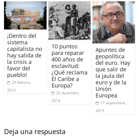
¡Dentro del
sistema
10 puntos
capitalista no
Apuntes de
para reparar
hay salida de
geopolítica
400 años de
la crisis a
del euro. Hay
esclavitud:
favor del
que salir de
¿Qué reclama
pueblo!
la jaula del
El Caribe a
euro y de la
20 febrero,
Europa?
Unión
2012
22 diciembre,
Europea
2014
17 septiembre,
2015
Deja una respuesta