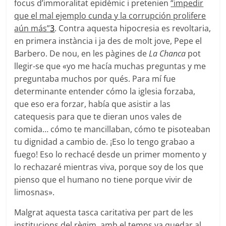
focus d’immoralitat epidèmic i pretenien
“impedir
que el mal ejemplo cunda y la corrupción prolifere
aún más”
3
. Contra aquesta hipocresia es revoltaria,
en primera instància i ja des de molt jove, Pepe el
Barbero. De nou, en les pàgines de
La Chanca
pot
llegir-se que «yo me hacía muchas preguntas y me
preguntaba muchos por qués. Para mí fue
determinante entender cómo la iglesia forzaba,
que eso era forzar, había que asistir a las
catequesis para que te dieran unos vales de
comida… cómo te mancillaban, cómo te pisoteaban
tu dignidad a cambio de. ¡Eso lo tengo grabao a
fuego! Eso lo rechacé desde un primer momento y
lo rechazaré mientras viva, porque soy de los que
pienso que el humano no tiene porque vivir de
limosnas».
Malgrat aquesta tasca caritativa per part de les
institucions del règim, amb el temps va quedar al