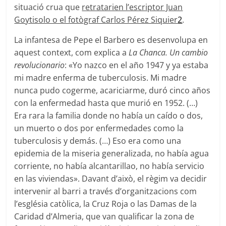
situació crua que
retratarien l’escriptor Juan
Goytisolo o el fotògraf Carlos Pérez Siquier
2
.
La infantesa de Pepe el Barbero es desenvolupa en
aquest context, com explica a
La Chanca. Un cambio
revolucionario
: «Yo nazco en el año 1947 y ya estaba
mi madre enferma de tuberculosis. Mi madre
nunca pudo cogerme, acariciarme, duró cinco años
con la enfermedad hasta que murió en 1952. (…)
Era rara la familia donde no había un caído o dos,
un muerto o dos por enfermedades como la
tuberculosis y demás. (…) Eso era como una
epidemia de la miseria generalizada, no había agua
corriente, no había alcantarillao, no había servicio
en las viviendas». Davant d’això, el règim va decidir
intervenir al barri a través d’organitzacions com
l’església catòlica, la Cruz Roja o las Damas de la
Caridad d’Almeria, que van qualificar la zona de