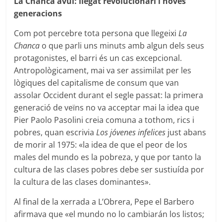
La Chanca avui: llegat revolucionari i noves
generacions
Com pot percebre tota persona que llegeixi
La
Chanca
o que parli uns minuts amb algun dels seus
protagonistes, el barri és un cas excepcional.
Antropològicament, mai va ser assimilat per les
lògiques del capitalisme de consum que van
assolar Occident durant el segle passat: la primera
generació de veïns no va acceptar mai la idea que
Pier Paolo Pasolini creia comuna a tothom, rics i
pobres, quan escrivia
Los jóvenes infelices
just abans
de morir al 1975: «la idea de que el peor de los
males del mundo es la pobreza, y que por tanto la
cultura de las clases pobres debe ser sustiuída por
la cultura de las clases dominantes».
Al final de la xerrada a L’Obrera, Pepe el Barbero
afirmava que «el mundo no lo cambiarán los listos;