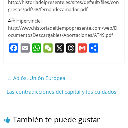
http://historiadelpresente.es/sites/default/files/con
gresos/pdf/38/fernandezamador.pdf
4
 Hipervincle:
http://www.historiadeltiempopresente.com/web/D
ocumentosDescargables/Aportaciones/AT49.pdf
F
E
W
W
X
T
G
C
a
m
h
e
h
m
o
c
ai
at
C
re
ai
m
e
l
s
h
a
l
p
←
Adiós, Unión Europea
b
A
at
d
ar
o
p
s
tir
Las contradicciones del capital y los cuidados
→
o
p
k
También te puede gustar