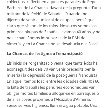
col·lectius, reflectit en aquestes paraules de Pepe el
Barbero, de La Chanca, davant de la pregunta d’una
militant de la PAHC de Sabadell: “cuando me
dijeron de venir a un local de okupas, pensé que
claro que sí: son de los míos. Nosotros somos los
primeros okupas de España, llevamos 40 años, y no
nos echan. Somos impulsores de la PAH de
Almería, y en La Chanca no se desahucia ni a Dios”.
La Chanca, de l’estigma a l’emancipació
Els inicis de l’organització veïnal que tants èxits ha
aconseguit des dels 70 van venir precedits per la
misèria i la depressió de la post-guerra franquista.
En aquell temps fosc, entre les dècades dels 40 i 60,
la falta de treball i les penúries econòmiques van
obligar moltes famílies a allotjar-se en barraques o
dins les coves pròximes a l’Alcazaba d’Almeria,
sense serveis higiènics, llum ni aigua potable. Una