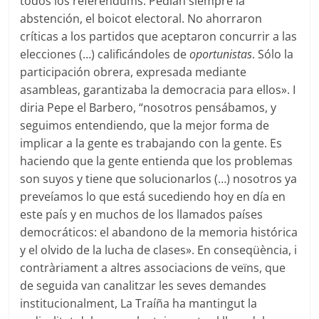
todos los referéndums. Pedían siempre la
abstención, el boicot electoral. No ahorraron
críticas a los partidos que aceptaron concurrir a las
elecciones (…) calificándoles de
oportunistas
. Sólo la
participación obrera, expresada mediante
asambleas, garantizaba la democracia para ellos». I
diria Pepe el Barbero, “nosotros pensábamos, y
seguimos entendiendo, que la mejor forma de
implicar a la gente es trabajando con la gente. Es
haciendo que la gente entienda que los problemas
son suyos y tiene que solucionarlos (…) nosotros ya
preveíamos lo que está sucediendo hoy en día en
este país y en muchos de los llamados países
democráticos: el abandono de la memoria histórica
y el olvido de la lucha de clases». En conseqüència, i
contràriament a altres associacions de veïns, que
de seguida van canalitzar les seves demandes
institucionalment, La Traíña ha mantingut la