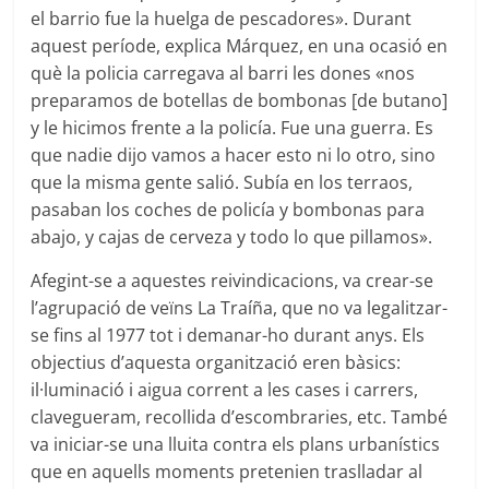
el barrio fue la huelga de pescadores». Durant
aquest període, explica Márquez, en una ocasió en
què la policia carregava al barri les dones «nos
preparamos de botellas de bombonas [de butano]
y le hicimos frente a la policía. Fue una guerra. Es
que nadie dijo vamos a hacer esto ni lo otro, sino
que la misma gente salió. Subía en los terraos,
pasaban los coches de policía y bombonas para
abajo, y cajas de cerveza y todo lo que pillamos».
Afegint-se a aquestes reivindicacions, va crear-se
l’agrupació de veïns La Traíña, que no va legalitzar-
se fins al 1977 tot i demanar-ho durant anys. Els
objectius d’aquesta organització eren bàsics:
il·luminació i aigua corrent a les cases i carrers,
clavegueram, recollida d’escombraries, etc. També
va iniciar-se una lluita contra els plans urbanístics
que en aquells moments pretenien traslladar al