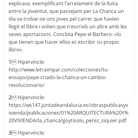
explicava, exemplificant l’arrelament de la lluita
entre la joventut, que passejant per La Chanca un
dia va trobar-se uns joves pel carrer que havien
llegit el llibre i volien que n’escrivís un altre amb les
seves aportacions. Concloïa Pepe el Barbero: «lo
que tienen que hacer ellos es escribir su propio
libro».
1
 Hipervincle:
http://www.letraimpar.com/colecciones/tu-
ensayo/pepe-criado-la-chanca-un-cambio-
revolucionario/
2
 Hipervincle:
https://ws147.juntadeandalucia.es/obraspublicasyv
ivienda/publicaciones/01%20ARQUITECTURA%20Y%
20VIVIENDA/la_chanca/goytisolo_perez_siquier.pdf
3
 Hipervincle: