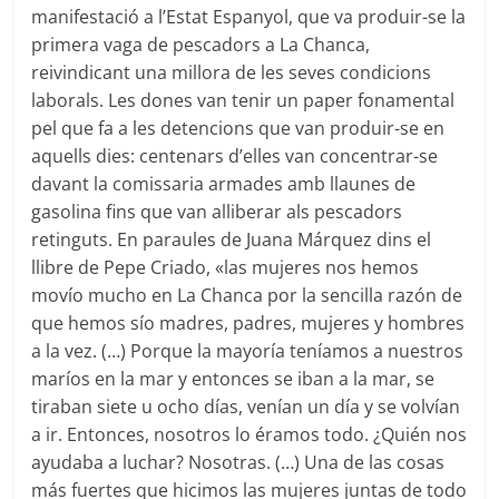
manifestació a l’Estat Espanyol, que va produir-se la
primera vaga de pescadors a La Chanca,
reivindicant una millora de les seves condicions
laborals. Les dones van tenir un paper fonamental
pel que fa a les detencions que van produir-se en
aquells dies: centenars d’elles van concentrar-se
davant la comissaria armades amb llaunes de
gasolina fins que van alliberar als pescadors
retinguts. En paraules de Juana Márquez dins el
llibre de Pepe Criado, «las mujeres nos hemos
movío mucho en La Chanca por la sencilla razón de
que hemos sío madres, padres, mujeres y hombres
a la vez. (…) Porque la mayoría teníamos a nuestros
maríos en la mar y entonces se iban a la mar, se
tiraban siete u ocho días, venían un día y se volvían
a ir. Entonces, nosotros lo éramos todo. ¿Quién nos
ayudaba a luchar? Nosotras. (…) Una de las cosas
más fuertes que hicimos las mujeres juntas de todo