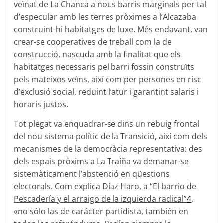
veïnat de La Chanca a nous barris marginals per tal
d’especular amb les terres pròximes a l’Alcazaba
construint-hi habitatges de luxe. Més endavant, van
crear-se cooperatives de treball com la de
construcció, nascuda amb la finalitat que els
habitatges necessaris pel barri fossin construïts
pels mateixos veïns, així com per persones en risc
d’exclusió social, reduint l’atur i garantint salaris i
horaris justos.
Tot plegat va enquadrar-se dins un rebuig frontal
del nou sistema polític de la Transició, així com dels
mecanismes de la democràcia representativa: des
dels espais pròxims a La Traíña va demanar-se
sistemàticament l’abstenció en qüestions
electorals. Com explica Díaz Haro, a
“El barrio de
Pescadería y el arraigo de la izquierda radical”
4
,
«no sólo las de carácter partidista, también en