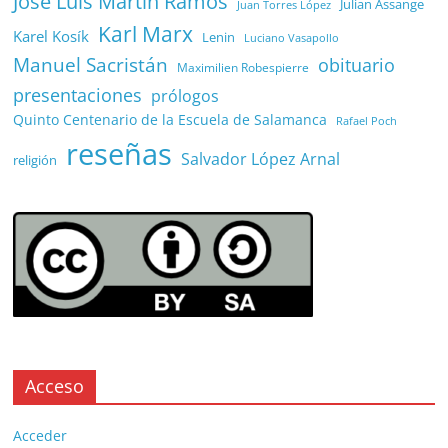
José Luis Martín Ramos
Julian Assange
Juan Torres López
Karl Marx
Karel Kosík
Lenin
Luciano Vasapollo
Manuel Sacristán
obituario
Maximilien Robespierre
presentaciones
prólogos
Quinto Centenario de la Escuela de Salamanca
Rafael Poch
reseñas
Salvador López Arnal
religión
Acceso
Acceder