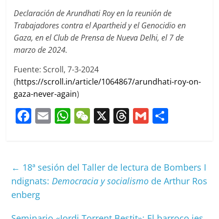
Declaración de Arundhati Roy en la reunión de
Trabajadores contra el Apartheid y el Genocidio en
Gaza, en el Club de Prensa de Nueva Delhi, el 7 de
marzo de 2024.
Fuente: Scroll, 7-3-2024
(
https://scroll.in/article/1064867/arundhati-roy-on-
gaza-never-again
)
F
E
W
W
X
T
G
C
a
m
h
e
h
m
o
c
ai
at
C
re
ai
m
e
l
s
h
a
l
p
←
18ª sesión del Taller de lectura de Bombers I
b
A
at
d
ar
ndignats:
Democracia y socialismo
de Arthur Ros
o
p
s
tir
enberg
o
p
Seminario «Jordi Torrent Bestit»: El barroco jes