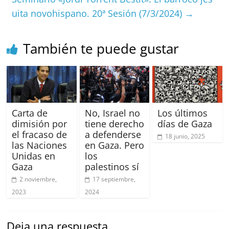
k
uita novohispano. 20ª Sesión (7/3/2024)
→
También te puede gustar
Carta de
No, Israel no
Los últimos
dimisión por
tiene derecho
días de Gaza
el fracaso de
a defenderse
18 junio, 2025
las Naciones
en Gaza. Pero
Unidas en
los
Gaza
palestinos sí
2 noviembre,
17 septiembre,
2023
2024
Deja una respuesta