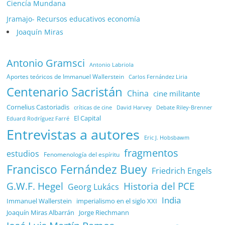
Ciencía Mundana
Jramajo- Recursos educativos economía
Joaquín Miras
Antonio Gramsci
Antonio Labriola
Aportes teóricos de Immanuel Wallerstein
Carlos Fernández Liria
Centenario Sacristán
China
cine militante
Cornelius Castoriadis
Debate Riley-Brenner
críticas de cine
David Harvey
El Capital
Eduard Rodríguez Farré
Entrevistas a autores
Eric J. Hobsbawm
fragmentos
estudios
Fenomenología del espíritu
Francisco Fernández Buey
Friedrich Engels
G.W.F. Hegel
Historia del PCE
Georg Lukács
India
Immanuel Wallerstein
imperialismo en el siglo XXI
Joaquín Miras Albarrán
Jorge Riechmann