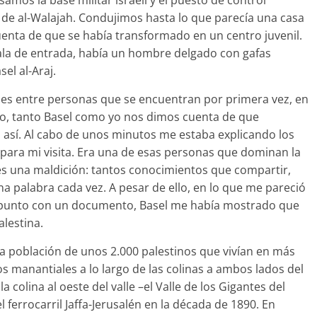
samos la base militar israelí y el puesto de control
o de al-Walajah. Condujimos hasta lo que parecía una casa
enta de que se había transformado en un centro juvenil.
 sala de entrada, había un hombre delgado con gafas
el al-Araj.
ones entre personas que se encuentran por primera vez, en
o, tanto Basel como yo nos dimos cuenta de que
 así. Al cabo de unos minutos me estaba explicando los
ra mi visita. Era una de esas personas que dominan la
es una maldición: tantos conocimientos que compartir,
na palabra cada vez. A pesar de ello, en lo que me pareció
da punto con un documento, Basel me había mostrado que
lestina.
na población de unos 2.000 palestinos que vivían en más
cos manantiales a lo largo de las colinas a ambos lados del
a colina al oeste del valle –el Valle de los Gigantes del
ferrocarril Jaffa-Jerusalén en la década de 1890. En