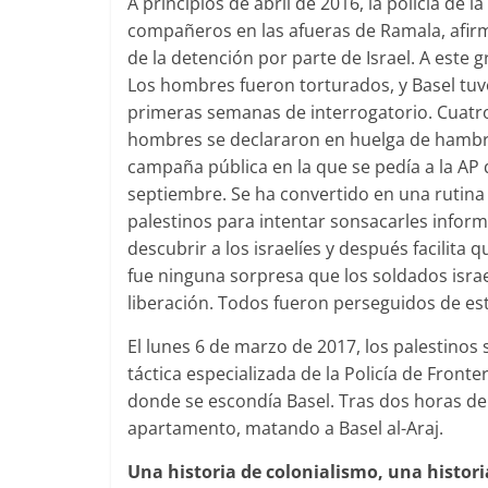
A principios de abril de 2016, la policía de 
compañeros en las afueras de Ramala, afirm
de la detención por parte de Israel. A este
Los hombres fueron torturados, y Basel tu
primeras semanas de interrogatorio. Cuatro
hombres se declararon en huelga de hambre p
campaña pública en la que se pedía a la AP q
septiembre. Se ha convertido en una rutina q
palestinos para intentar sonsacarles inform
descubrir a los israelíes y después facilita 
fue ninguna sorpresa que los soldados isra
liberación. Todos fueron perseguidos de est
El lunes 6 de marzo de 2017, los palestinos
táctica especializada de la Policía de Fronte
donde se escondía Basel. Tras dos horas de 
apartamento, matando a Basel al-Araj.
Una historia de colonialismo, una histori