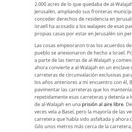
2.000 acres de lo que quedaba de al-Walajah.
Jerusalén, ampliando sus fronteras municipa
conceder derechos de residencia en Jerusal
israelí ha acosado a los walajees de esas p
propias casas por estar en Jerusalén sin pe
Las cosas empeoraron tras los acuerdos de 
pueblo se anexionaron de hecho a Israel. P
a parte de las tierras de al-Walajah y come
ahora convierte a al-Walajah en un enclav
carreteras de circunvalación exclusivas par
los años anteriores a mi encuentro con él, 
pavimentar las carreteras que los mantenían 
repetidamente esas carreteras y detenía a l
de al-Walajah en una
prisión al aire libre
. D
veces veía a Basel, pero la mayoría de las v
carretera que había sido asfaltada y ahora 
Gilo unos metros más cerca de la carretera