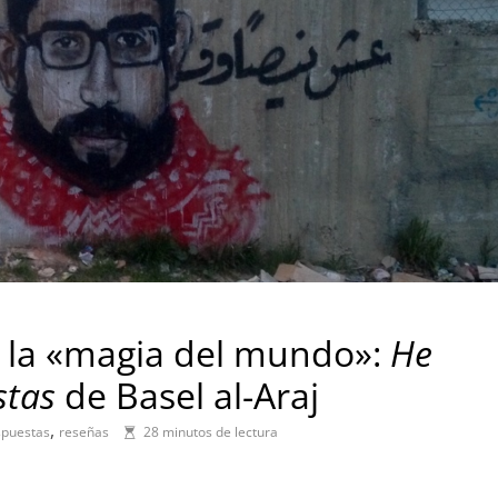
y la «magia del mundo»:
He
stas
de Basel al-Araj
,
spuestas
reseñas
28 minutos de lectura