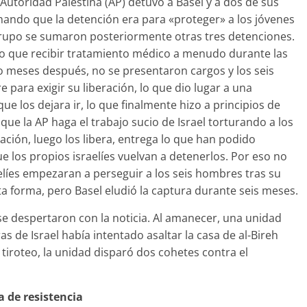
la Autoridad Palestina (AP) detuvo a Basel y a dos de sus
ando que la detención era para «proteger» a los jóvenes
 grupo se sumaron posteriormente otras tres detenciones.
vo que recibir tratamiento médico a menudo durante las
 meses después, no se presentaron cargos y los seis
ara exigir su liberación, lo que dio lugar a una
ue los dejara ir, lo que finalmente hizo a principios de
ue la AP haga el trabajo sucio de Israel torturando a los
ación, luego los libera, entrega lo que han podido
que los propios israelíes vuelvan a detenerlos. Por eso no
elíes empezaran a perseguir a los seis hombres tras su
a forma, pero Basel eludió la captura durante seis meses.
 se despertaron con la noticia. Al amanecer, una unidad
ras de Israel había intentado asaltar la casa de al-Bireh
tiroteo, la unidad disparó dos cohetes contra el
a de resistencia