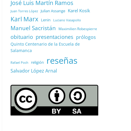
José Luis Martín Ramos
Karel Kosík
Julian Assange
Juan Torres López
Karl Marx
Lenin
Luciano Vasapollo
Manuel Sacristán
Maximilien Robespierre
obituario
presentaciones
prólogos
Quinto Centenario de la Escuela de
Salamanca
reseñas
religión
Rafael Poch
Salvador López Arnal