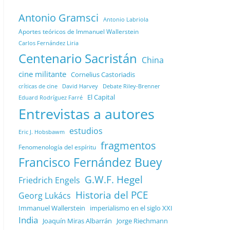
Antonio Gramsci
Antonio Labriola
Aportes teóricos de Immanuel Wallerstein
Carlos Fernández Liria
Centenario Sacristán
China
cine militante
Cornelius Castoriadis
Debate Riley-Brenner
críticas de cine
David Harvey
El Capital
Eduard Rodríguez Farré
Entrevistas a autores
estudios
Eric J. Hobsbawm
fragmentos
Fenomenología del espíritu
Francisco Fernández Buey
G.W.F. Hegel
Friedrich Engels
Historia del PCE
Georg Lukács
Immanuel Wallerstein
imperialismo en el siglo XXI
India
Joaquín Miras Albarrán
Jorge Riechmann