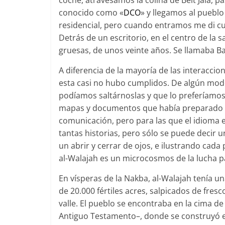
coche, atravesamos la colina de Beit Jala, pa
conocido como «
DCO
» y llegamos al puebl
residencial, pero cuando entramos me di cu
Detrás de un escritorio, en el centro de la
gruesas, de unos veinte años. Se llamaba Bas
A diferencia de la mayoría de las interacci
esta casi no hubo cumplidos. De algún mod
podíamos saltárnoslas y que lo preferíamos
mapas y documentos que había preparado pa
comunicación, pero para las que el idioma 
tantas historias, pero sólo se puede decir u
un abrir y cerrar de ojos, e ilustrando ca
al-Walajah es un microcosmos de la lucha pa
En vísperas de la Nakba, al-Walajah tenía u
de 20.000 fértiles acres, salpicados de fres
valle. El pueblo se encontraba en la cima de l
Antiguo Testamento–, donde se construyó el 