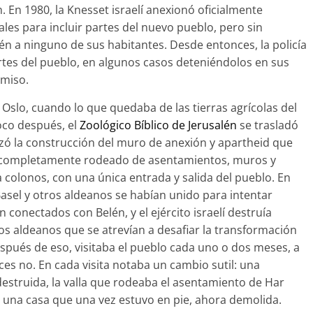
 En 1980, la Knesset israelí anexionó oficialmente
les para incluir partes del nuevo pueblo, pero sin
én a ninguno de sus habitantes. Desde entonces, la policía
artes del pueblo, en algunos casos deteniéndolos en sus
rmiso.
Oslo, cuando lo que quedaba de las tierras agrícolas del
oco después, el
Zoológico Bíblico de Jerusalén
se trasladó
nzó la construcción del muro de anexión y apartheid que
e completamente rodeado de asentamientos, muros y
a colonos, con una única entrada y salida del pueblo. En
Basel y otros aldeanos se habían unido para intentar
conectados con Belén, y el ejército israelí destruía
os aldeanos que se atrevían a desafiar la transformación
espués de eso, visitaba el pueblo cada uno o dos meses, a
eces no. En cada visita notaba un cambio sutil: una
destruida, la valla que rodeaba el asentamiento de Har
, una casa que una vez estuvo en pie, ahora demolida.