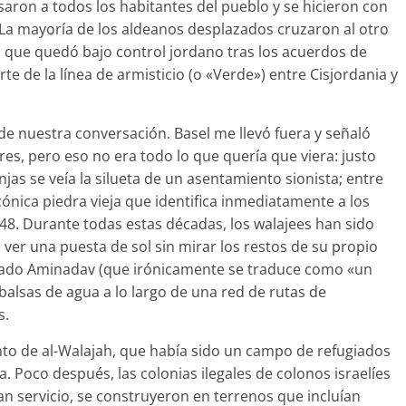
saron a todos los habitantes del pueblo y se hicieron con
. La mayoría de los aldeanos desplazados cruzaron al otro
blo, que quedó bajo control jordano tras los acuerdos de
rte de la línea de armisticio (o «Verde») entre Cisjordania y
e nuestra conversación. Basel me llevó fuera y señaló
res, pero eso no era todo lo que quería que viera: justo
jas se veía la silueta de un asentamiento sionista; entre
cónica piedra vieja que identifica inmediatamente a los
948. Durante todas estas décadas, los walajees han sido
 ver una puesta de sol sin mirar los restos de su propio
mado Aminadav (que irónicamente se traduce como «un
alsas de agua a lo largo de una red de rutas de
s.
to de al-Walajah, que había sido un campo de refugiados
Poco después, las colonias ilegales de colonos israelíes
 dan servicio, se construyeron en terrenos que incluían