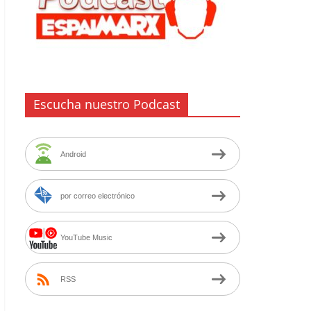
Escucha nuestro Podcast
Android
por correo electrónico
YouTube Music
RSS