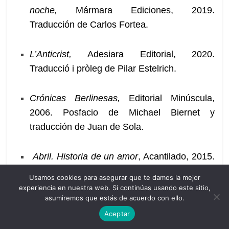
noche,
Mármara Ediciones, 2019.
Traducción de Carlos Fortea.
L’Anticrist,
Adesiara Editorial, 2020.
Traducció i pròleg de Pilar Estelrich.
Crónicas Berlinesas,
Editorial Minúscula,
2006. Posfacio de Michael Biernet y
traducción de Juan de Sola.
Abril. Historia de un amor
, Acantilado, 2015.
Traducción de Berta Vias.
Usamos cookies para asegurar que te damos la mejor
experiencia en nuestra web. Si continúas usando este sitio,
asumiremos que estás de acuerdo con ello.
Fuga sin fin, Acantilado
, 2013. Traducción de
Aceptar
Juan Luis Vermal.
El peso Falso
, Siruela,