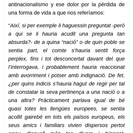
antinacionalismo y ese dolor por la pérdida de
una forma de vida a que nos referíamos:
“
Així, si per exemple li haguessin preguntat -però
a qui se li hauria acudit una pregunta tan
absurda?- de a quina “nació” o de quin poble se
sentia part, el comte s’hauria sentit força
perplex, fins i tot desconcertat davant del que
l’interrogava, i probablement hauria reaccionat
amb avorriment i potser amb indignació. De fet,
¿per quins indicis s’hauria hagut de regir per tal
de constatar la seva pertinença a una nació o a
una altra? Pràcticament parlava igual de bé
quasi totes les llengües europees, se sentia
acollit gairebé en tots els països europeus, els
seus amics i familiars vivien dispersos pertot