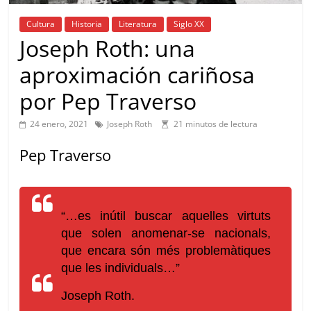
Cultura
Historia
Literatura
Siglo XX
Joseph Roth: una
aproximación cariñosa
por Pep Traverso
24 enero, 2021
Joseph Roth
21 minutos de lectura
Pep Traverso
“…
es inútil buscar aquelles virtuts
que solen anomenar-se nacionals,
que encara són més problemàtiques
que les individuals…”
Joseph Roth.