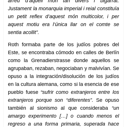
arreu d’aquell món tan divers i bigarrat.
Justament la monarquia imperial i reial constituïa
un petit reflex d’aquest món multicolor, i per
aquest motiu era l’única llar on el comte se
sentia acollit”.
Roth formaba parte de los judíos pobres del
Este, se encontraba cómodo en calles de Berlín
como la Grenadierstrasse donde aquellos se
agrupaban, rezaban, negociaban y malvivían. Se
opuso a la integración/disolución de los judíos
en la cultura alemana, como si la esencia de ese
pueblo fuese
“sufrir como extranjeros entre los
extranjeros porque son “diferentes”.
Se opuso
también al sionismo al que consideraba
“un
amargo experimento […] o cuando menos el
regreso a una forma primaria, superada hace