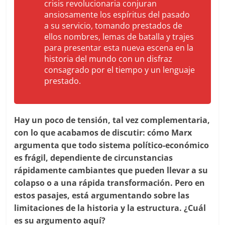
crisis revolucionaria conjuran
ansiosamente los espíritus del pasado
a su servicio, tomando prestados de
ellos nombres, lemas de batalla y trajes
para presentar esta nueva escena en la
historia del mundo con un disfraz
consagrado por el tiempo y un lenguaje
prestado.
Hay un poco de tensión, tal vez complementaria,
con lo que acabamos de discutir: cómo Marx
argumenta que todo sistema político-económico
es frágil, dependiente de circunstancias
rápidamente cambiantes que pueden llevar a su
colapso o a una rápida transformación. Pero en
estos pasajes, está argumentando sobre las
limitaciones de la historia y la estructura. ¿Cuál
es su argumento aquí?