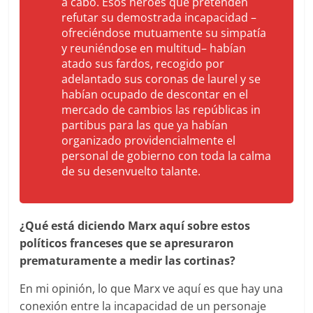
a cabo. Esos héroes que pretenden
refutar su demostrada incapacidad –
ofreciéndose mutuamente su simpatía
y reuniéndose en multitud– habían
atado sus fardos, recogido por
adelantado sus coronas de laurel y se
habían ocupado de descontar en el
mercado de cambios las repúblicas
in
partibus
para las que ya habían
organizado providencialmente el
personal de gobierno con toda la calma
de su desenvuelto talante.
¿Qué está diciendo Marx aquí sobre estos
políticos franceses que se apresuraron
prematuramente a medir las cortinas?
En mi opinión, lo que Marx ve aquí es que hay una
conexión entre la incapacidad de un personaje