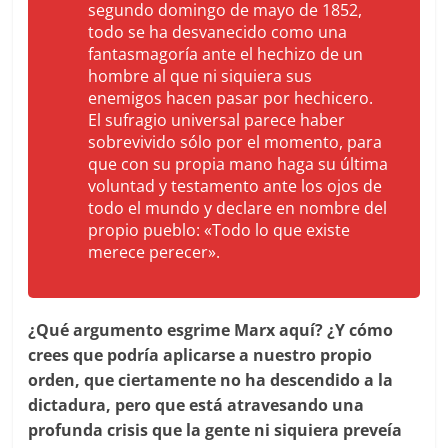
segundo domingo de mayo de 1852,
todo se ha desvanecido como una
fantasmagoría ante el hechizo de un
hombre al que ni siquiera sus
enemigos hacen pasar por hechicero.
El sufragio universal parece haber
sobrevivido sólo por el momento, para
que con su propia mano haga su última
voluntad y testamento ante los ojos de
todo el mundo y declare en nombre del
propio pueblo: «Todo lo que existe
merece perecer».
¿Qué argumento esgrime Marx aquí? ¿Y cómo
crees que podría aplicarse a nuestro propio
orden, que ciertamente no ha descendido a la
dictadura, pero que está atravesando una
profunda crisis que la gente ni siquiera preveía