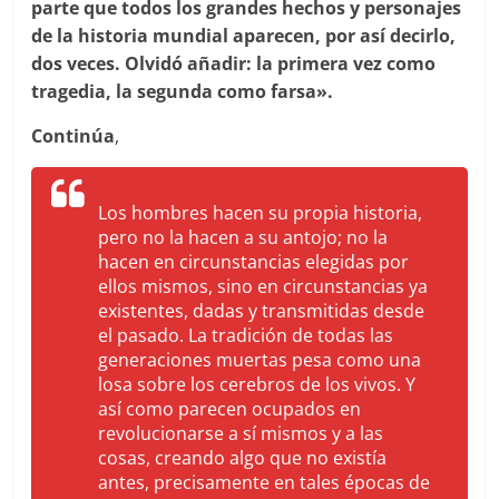
parte que todos los grandes hechos y personajes
de la historia mundial aparecen, por así decirlo,
dos veces. Olvidó añadir: la primera vez como
tragedia, la segunda como farsa».
Continúa
,
Los hombres hacen su propia historia,
pero no la hacen a su antojo; no la
hacen en circunstancias elegidas por
ellos mismos, sino en circunstancias ya
existentes, dadas y transmitidas desde
el pasado. La tradición de todas las
generaciones muertas pesa como una
losa sobre los cerebros de los vivos. Y
así como parecen ocupados en
revolucionarse a sí mismos y a las
cosas, creando algo que no existía
antes, precisamente en tales épocas de