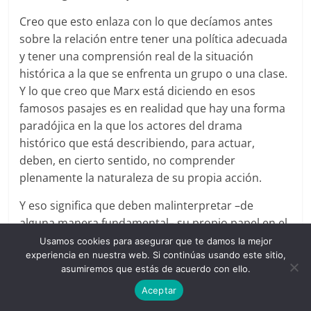
Creo que esto enlaza con lo que decíamos antes
sobre la relación entre tener una política adecuada
y tener una comprensión real de la situación
histórica a la que se enfrenta un grupo o una clase.
Y lo que creo que Marx está diciendo en esos
famosos pasajes es en realidad que hay una forma
paradójica en la que los actores del drama
histórico que está describiendo, para actuar,
deben, en cierto sentido, no comprender
plenamente la naturaleza de su propia acción.
Y eso significa que deben malinterpretar –de
alguna manera fundamental– su propio papel en el
proceso histórico. El proyecto de Marx, que es a la
Usamos cookies para asegurar que te damos la mejor
experiencia en nuestra web. Si continúas usando este sitio,
vez un proyecto político y un proyecto teórico, es
asumiremos que estás de acuerdo con ello.
superar eso. Su proyecto es, de hecho, dotar a la
Aceptar
clase obrera de una comprensión real de su papel
en la historia. Esta conciencia de clase implica una