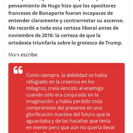
pensamiento de Hugo hizo que los opositores
franceses de Bonaparte fueran incapaces de
entender claramente y contrarrestar su ascenso.
Me recordó a toda esta certeza liberal antes de
noviembre de 2016: la certeza de que la
ortodoxia triunfaría sobre lo grotesco de Trump.
Marx
escribe
:
Como siempre, la debilidad se había
refugiado en la creencia en los
milagros, creía vencido al enemigo
cuando sólo era conjurado en la
imaginación, y había perdido toda
comprensión del presente en una
glorificación inactiva del futuro que le
aguardaba y de las hazañas que tenía
en mente pero que aún no quería llevar