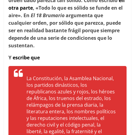
orden dado parezca tan sólido. Como escribió
en
otra parte
, «Todo lo que es sólido se funde en el
aire». En
El 18 Brumario
argumenta que
cualquier orden, por sólido que parezca, puede
ser en realidad bastante frágil porque siempre
depende de una serie de condiciones que lo
sustentan.
Y
escribe que
La Constitución, la Asamblea Nacional,
los partidos dinásticos, los
republicanos azules y rojos, los héroes
de África, los truenos del estrado, los
relámpagos de la prensa diaria, la
literatura entera, los nombres políticos
y las reputaciones intelectuales, el
derecho civil y el código penal,
la
liberté
, la
egalité
,
la fraternité
y el