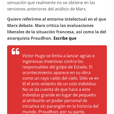
sensación que realmente no se obtiene en las
versiones anteriores del análisis de Marx.
Quiero referirme al entorno intelectual en el que
Marx debate. Marx critica las evaluaciones
liberales de la situación francesa, así como la del
anarquista Proudhon.
Escribe que
Victor Hugo se limita a lanzar agrias e
ingeniosas invectivas contra los
responsables del golpe de Estado. El
acontecimiento aparece en su obra
como un rayo caído del cielo. Sólo ve en
él el acto violento de un solo individuo.
No se da cuenta de que hace a este
individuo grande en lugar de pequeño
al atribuirle un poder personal de
iniciativa sin parangón en la historia del
mundo. Proudhon, por su parte,