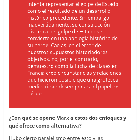
intenta representar el golpe de Estado
como el resultado de un desarrollo
histórico precedente. Sin embargo,
inadvertidamente, su construcción
histórica del golpe de Estado se
convierte en una apología histórica de
su héroe. Cae así en el error de
nuestros supuestos historiadores
objetivos. Yo, por el contrario,
demuestro cómo la lucha de clases en
Francia creó circunstancias y relaciones
que hicieron posible que una grotesca
mediocridad desempeñara el papel de
héroe.
¿Con qué se opone Marx a estos dos enfoques y
qué ofrece como alternativa?
Hubo cierto paralelismo entre esto y las