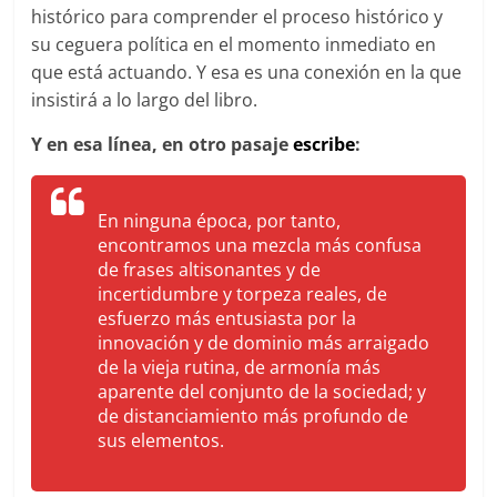
histórico para comprender el proceso histórico y
su ceguera política en el momento inmediato en
que está actuando. Y esa es una conexión en la que
insistirá a lo largo del libro.
Y en esa línea, en otro pasaje
escribe
:
En ninguna época, por tanto,
encontramos una mezcla más confusa
de frases altisonantes y de
incertidumbre y torpeza reales, de
esfuerzo más entusiasta por la
innovación y de dominio más arraigado
de la vieja rutina, de armonía más
aparente del conjunto de la sociedad; y
de distanciamiento más profundo de
sus elementos.