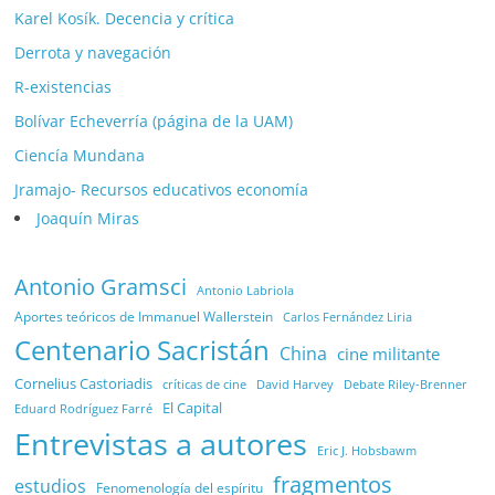
Karel Kosík. Decencia y crítica
Derrota y navegación
R-existencias
Bolívar Echeverría (página de la UAM)
Ciencía Mundana
Jramajo- Recursos educativos economía
Joaquín Miras
Antonio Gramsci
Antonio Labriola
Aportes teóricos de Immanuel Wallerstein
Carlos Fernández Liria
Centenario Sacristán
China
cine militante
Cornelius Castoriadis
Debate Riley-Brenner
críticas de cine
David Harvey
El Capital
Eduard Rodríguez Farré
Entrevistas a autores
Eric J. Hobsbawm
fragmentos
estudios
Fenomenología del espíritu