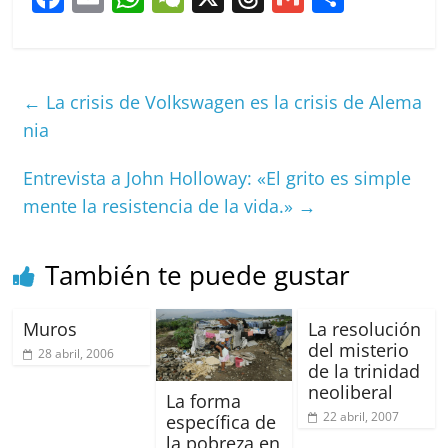
a
m
h
e
h
m
o
c
ai
at
C
re
ai
m
e
l
s
h
a
l
p
←
La crisis de Volkswagen es la crisis de Alema
b
A
at
d
ar
nia
o
p
s
tir
Entrevista a John Holloway: «El grito es simple
o
p
mente la resistencia de la vida.»
→
k
También te puede gustar
Muros
La resolución
del misterio
28 abril, 2006
de la trinidad
neoliberal
La forma
22 abril, 2007
específica de
la pobreza en