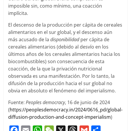
imposible sin, como mínimo, una coacción
implícita.
El descenso de la producción per cápita de cereales
alimentarios en el sur global, y el descenso aún
más acusado de la
disponibilidad
per cápita de
cereales alimentarios (debido al desvío en los
últimos años de los cereales alimentarios hacia los
biocombustibles) son consecuencia de esta
coacción, de la que la privación nutricional
observada es una manifestación. Por lo tanto, la
difusión de la producción hacia el sur global no
obvia en absoluto el fenómeno del imperialismo.
Fuente:
Peoples democracy
, 16 de junio de 2024
(
https://peoplesdemocracy.in/2024/0616_pd/global-
diffusion-production-and-concept-imperialism
)
F
E
W
W
X
T
G
C