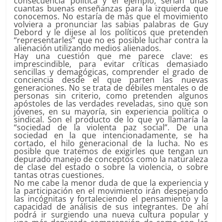
consecuencia política y el ejemplo, serían unas
cuantas buenas enseñanzas para la izquierda que
conocemos. No estaría de más que el movimiento
volviera a pronunciar las sabias palabras de Guy
Debord y le dijese al los políticos que pretenden
“representarles” que no es posible luchar contra la
alienación utilizando medios alienados.
Hay una cuestión que me parece clave: es
imprescindible, para evitar críticas demasiado
sencillas y demagógicas, comprender el grado de
conciencia desde el que parten las nuevas
generaciones. No se trata de débiles mentales o de
personas sin criterio, como pretenden algunos
apóstoles de las verdades reveladas, sino que son
jóvenes, en su mayoría, sin experiencia política o
sindical. Son el producto de lo que yo llamaría la
“sociedad de la violenta paz social”. De una
sociedad en la que intencionadamente, se ha
cortado, el hilo generacional de la lucha. No es
posible que tratemos de exigirles que tengan un
depurado manejo de conceptos como la naturaleza
de clase del estado o sobre la violencia, o sobre
tantas otras cuestiones.
No me cabe la menor duda de que la experiencia y
la participación en el movimiento irán despejando
las incógnitas y fortaleciendo el pensamiento y la
capacidad de análisis de sus integrantes. De ahí
podrá ir surgiendo una nueva cultura popular y