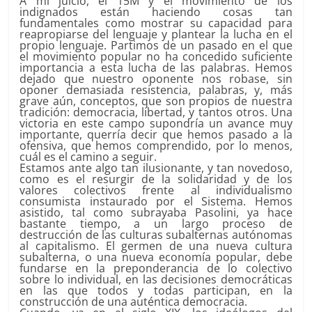
A mi juicio, el 15M y el movimiento de los
indignados están haciendo cosas tan
fundamentales como mostrar su capacidad para
reapropiarse del lenguaje y plantear la lucha en el
propio lenguaje. Partimos de un pasado en el que
el movimiento popular no ha concedido suficiente
importancia a esta lucha de las palabras. Hemos
dejado que nuestro oponente nos robase, sin
oponer demasiada resistencia, palabras, y, más
grave aún, conceptos, que son propios de nuestra
tradición: democracia, libertad, y tantos otros. Una
victoria en este campo supondría un avance muy
importante, querría decir que hemos pasado a la
ofensiva, que hemos comprendido, por lo menos,
cuál es el camino a seguir.
Estamos ante algo tan ilusionante, y tan novedoso,
como es el resurgir de la solidaridad y de los
valores colectivos frente al individualismo
consumista instaurado por el Sistema. Hemos
asistido, tal como subrayaba Pasolini, ya hace
bastante tiempo, a un largo proceso de
destrucción de las culturas subalternas autónomas
al capitalismo. El germen de una nueva cultura
subalterna, o una nueva economía popular, debe
fundarse en la preponderancia de lo colectivo
sobre lo individual, en las decisiones democráticas
en las que todos y todas participan, en la
construcción de una auténtica democracia.