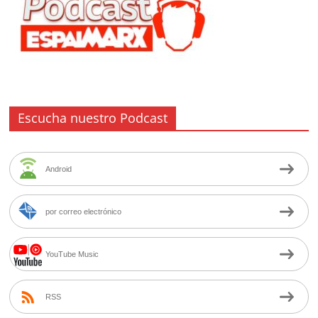
Escucha nuestro Podcast
Android
por correo electrónico
YouTube Music
RSS