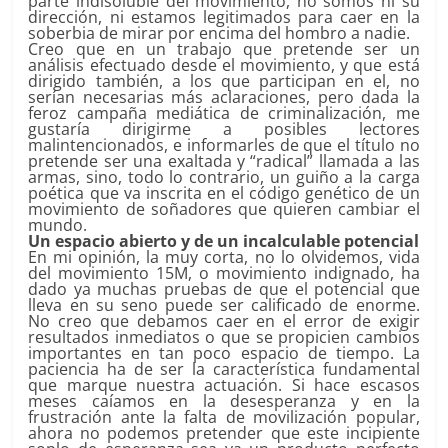
parte indisoluble del movimiento, no somos ni su
dirección, ni estamos legitimados para caer en la
soberbia de mirar por encima del hombro a nadie.
Creo que en un trabajo que pretende ser un
análisis efectuado desde el movimiento, y que está
dirigido también, a los que participan en el, no
serían necesarias más aclaraciones, pero dada la
feroz campaña mediática de criminalización, me
gustaría dirigirme a posibles lectores
malintencionados, e informarles de que el título no
pretende ser una exaltada y “radical” llamada a las
armas, sino, todo lo contrario, un guiño a la carga
poética que va inscrita en el código genético de un
movimiento de soñadores que quieren cambiar el
mundo.
Un espacio abierto y de un incalculable potencial
En mi opinión, la muy corta, no lo olvidemos, vida
del movimiento 15M, o movimiento indignado, ha
dado ya muchas pruebas de que el potencial que
lleva en su seno puede ser calificado de enorme.
No creo que debamos caer en el error de exigir
resultados inmediatos o que se propicien cambios
importantes en tan poco espacio de tiempo. La
paciencia ha de ser la característica fundamental
que marque nuestra actuación. Si hace escasos
meses caíamos en la desesperanza y en la
frustración ante la falta de movilización popular,
ahora no podemos pretender que este incipiente