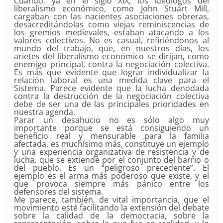
Cuando, ya en el siglo XIX, los ideólogos del
liberalismo económico, como John Stuart Mill,
cargaban con las nacientes asociaciones obreras,
desacreditándolas como viejas reminiscencias de
los gremios medievales, estaban atacando a los
valores colectivos. No es casual, refiriéndonos al
mundo del trabajo, que, en nuestros días, los
arietes del liberalismo económico se dirijan, como
enemigo principal, contra la negociación colectiva.
Es más que evidente que lograr individualizar la
relación laboral es una medida clave para el
Sistema. Parece evidente que la lucha denodada
contra la destrucción de la negociación colectiva
debe de ser una de las principales prioridades en
nuestra agenda.
Parar un desahucio no es sólo algo muy
importante porque se está consiguiendo un
beneficio real y mensurable para la familia
afectada, es muchísimo más, constituye un ejemplo
y una experiencia organizativa de resistencia y de
lucha, que se extiende por el conjunto del barrio o
del pueblo. Es un “peligroso precedente”. El
ejemplo es el arma más poderoso que existe, y el
que provoca siempre más pánico entre los
defensores del sistema.
Me parece, también, de vital importancia, que el
movimiento esté facilitando la extensión del debate
sobre la calidad de la democracia, sobre la