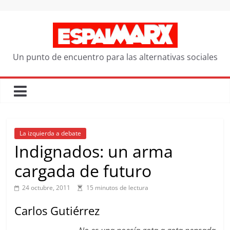
Saltar
al
contenido
Un punto de encuentro para las alternativas sociales
La izquierda a debate
Indignados: un arma
cargada de futuro
24 octubre, 2011
15 minutos de lectura
Carlos Gutiérrez