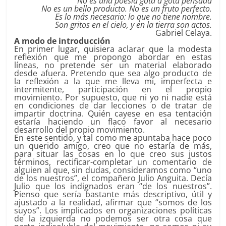
No es una poesía gota a gota pensada
No es un bello producto. No es un fruto perfecto.
Es lo más necesario: lo que no tiene nombre.
Son gritos en el cielo, y en la tierra son actos.
Gabriel Celaya.
A modo de introducción
En primer lugar, quisiera aclarar que la modesta
reflexión que me propongo abordar en estas
líneas, no pretende ser un material elaborado
desde afuera. Pretendo que sea algo producto de
la reflexión a la que me lleva mi, imperfecta e
intermitente, participación en el propio
movimiento. Por supuesto, que ni yo ni nadie está
en condiciones de dar lecciones o de tratar de
impartir doctrina. Quién cayese en esa tentación
estaría haciendo un flaco favor al necesario
desarrollo del propio movimiento.
En este sentido, y tal como me apuntaba hace poco
un querido amigo, creo que no estaría de más,
para situar las cosas en lo que creo sus justos
términos, rectificar-completar un comentario de
alguien al que, sin dudas, consideramos como “uno
de los nuestros”, el compañero Julio Anguita. Decía
Julio que los indignados eran “de los nuestros”.
Pienso que sería bastante más descriptivo, útil y
ajustado a la realidad, afirmar que “somos de los
suyos”. Los implicados en organizaciones políticas
de la izquierda no podemos ser otra cosa que