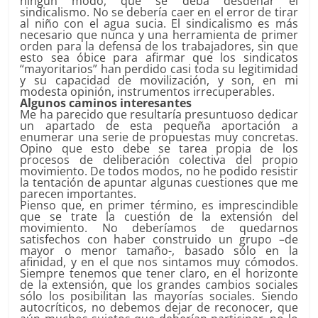
ningún modo, que se deba desdeñar el
sindicalismo. No se debería caer en el error de tirar
al niño con el agua sucia. El sindicalismo es más
necesario que nunca y una herramienta de primer
orden para la defensa de los trabajadores, sin que
esto sea óbice para afirmar que los sindicatos
“mayoritarios” han perdido casi toda su legitimidad
y su capacidad de movilización, y son, en mi
modesta opinión, instrumentos irrecuperables.
Algunos caminos interesantes
Me ha parecido que resultaría presuntuoso dedicar
un apartado de esta pequeña aportación a
enumerar una serie de propuestas muy concretas.
Opino que esto debe se tarea propia de los
procesos de deliberación colectiva del propio
movimiento. De todos modos, no he podido resistir
la tentación de apuntar algunas cuestiones que me
parecen importantes.
Pienso que, en primer término, es imprescindible
que se trate la cuestión de la extensión del
movimiento. No deberíamos de quedarnos
satisfechos con haber construido un grupo –de
mayor o menor tamaño-, basado sólo en la
afinidad, y en el que nos sintamos muy cómodos.
Siempre tenemos que tener claro, en el horizonte
de la extensión, que los grandes cambios sociales
sólo los posibilitan las mayorías sociales. Siendo
autocríticos, no debemos dejar de reconocer, que