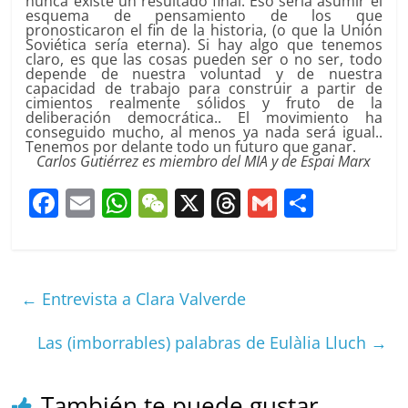
nunca existe un resultado final. Eso sería asumir el
esquema de pensamiento de los que
pronosticaron el fin de la historia, (o que la Unión
Soviética sería eterna). Si hay algo que tenemos
claro, es que las cosas pueden ser o no ser, todo
depende de nuestra voluntad y de nuestra
capacidad de trabajo para construir a partir de
cimientos realmente sólidos y fruto de la
deliberación democrática.. El movimiento ha
conseguido mucho, al menos ya nada será igual..
Tenemos por delante todo un futuro que ganar.
Carlos Gutiérrez es miembro del MIA y de Espai Marx
F
E
W
W
X
T
G
C
a
m
h
e
h
m
o
c
ai
at
C
re
ai
m
e
l
s
h
a
l
p
←
Entrevista a Clara Valverde
b
A
at
d
ar
o
p
s
tir
Las (imborrables) palabras de Eulàlia Lluch
→
o
p
k
También te puede gustar