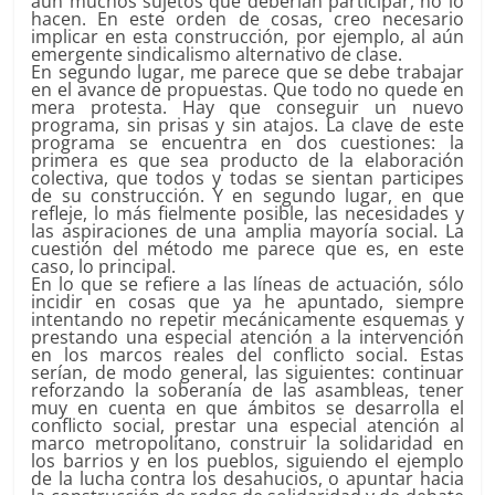
aún muchos sujetos que deberían participar, no lo
hacen. En este orden de cosas, creo necesario
implicar en esta construcción, por ejemplo, al aún
emergente sindicalismo alternativo de clase.
En segundo lugar, me parece que se debe trabajar
en el avance de propuestas. Que todo no quede en
mera protesta. Hay que conseguir un nuevo
programa, sin prisas y sin atajos. La clave de este
programa se encuentra en dos cuestiones: la
primera es que sea producto de la elaboración
colectiva, que todos y todas se sientan participes
de su construcción. Y en segundo lugar, en que
refleje, lo más fielmente posible, las necesidades y
las aspiraciones de una amplia mayoría social. La
cuestión del método me parece que es, en este
caso, lo principal.
En lo que se refiere a las líneas de actuación, sólo
incidir en cosas que ya he apuntado, siempre
intentando no repetir mecánicamente esquemas y
prestando una especial atención a la intervención
en los marcos reales del conflicto social. Estas
serían, de modo general, las siguientes: continuar
reforzando la soberanía de las asambleas, tener
muy en cuenta en que ámbitos se desarrolla el
conflicto social, prestar una especial atención al
marco metropolitano, construir la solidaridad en
los barrios y en los pueblos, siguiendo el ejemplo
de la lucha contra los desahucios, o apuntar hacia