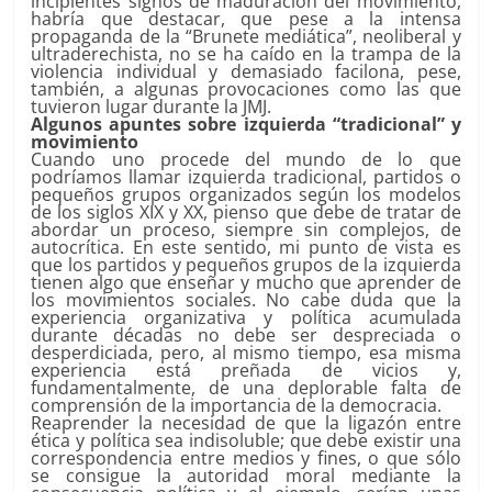
incipientes signos de maduración del movimiento,
habría que destacar, que pese a la intensa
propaganda de la “Brunete mediática”, neoliberal y
ultraderechista, no se ha caído en la trampa de la
violencia individual y demasiado facilona, pese,
también, a algunas provocaciones como las que
tuvieron lugar durante la JMJ.
Algunos apuntes sobre izquierda “tradicional” y
movimiento
Cuando uno procede del mundo de lo que
podríamos llamar izquierda tradicional, partidos o
pequeños grupos organizados según los modelos
de los siglos XIX y XX, pienso que debe de tratar de
abordar un proceso, siempre sin complejos, de
autocrítica. En este sentido, mi punto de vista es
que los partidos y pequeños grupos de la izquierda
tienen algo que enseñar y mucho que aprender de
los movimientos sociales. No cabe duda que la
experiencia organizativa y política acumulada
durante décadas no debe ser despreciada o
desperdiciada, pero, al mismo tiempo, esa misma
experiencia está preñada de vicios y,
fundamentalmente, de una deplorable falta de
comprensión de la importancia de la democracia.
Reaprender la necesidad de que la ligazón entre
ética y política sea indisoluble; que debe existir una
correspondencia entre medios y fines, o que sólo
se consigue la autoridad moral mediante la