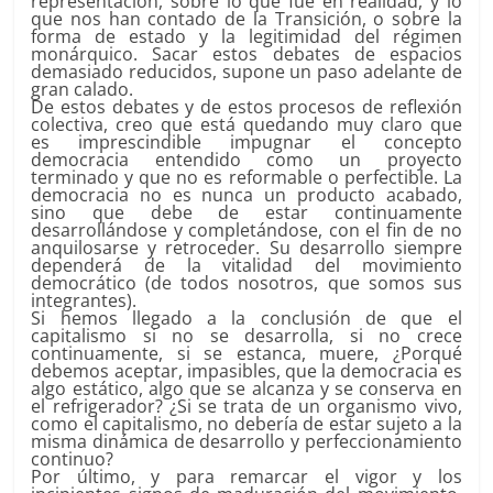
representación, sobre lo que fue en realidad, y lo
que nos han contado de la Transición, o sobre la
forma de estado y la legitimidad del régimen
monárquico. Sacar estos debates de espacios
demasiado reducidos, supone un paso adelante de
gran calado.
De estos debates y de estos procesos de reflexión
colectiva, creo que está quedando muy claro que
es imprescindible impugnar el concepto
democracia entendido como un proyecto
terminado y que no es reformable o perfectible. La
democracia no es nunca un producto acabado,
sino que debe de estar continuamente
desarrollándose y completándose, con el fin de no
anquilosarse y retroceder. Su desarrollo siempre
dependerá de la vitalidad del movimiento
democrático (de todos nosotros, que somos sus
integrantes).
Si hemos llegado a la conclusión de que el
capitalismo si no se desarrolla, si no crece
continuamente, si se estanca, muere, ¿Porqué
debemos aceptar, impasibles, que la democracia es
algo estático, algo que se alcanza y se conserva en
el refrigerador? ¿Si se trata de un organismo vivo,
como el capitalismo, no debería de estar sujeto a la
misma dinámica de desarrollo y perfeccionamiento
continuo?
Por último, y para remarcar el vigor y los