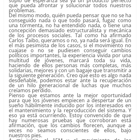
soplo de esperanza sea ya un producto perfecto
que pueda afrontar y solucionar todos nuestros
problemas.
Del mismo modo, quién pueda pensar que no se ha
conseguido nada o que todo pasará, fugaz como
una tormenta, no ha entendido nada, o tiene una
concepción demasiado estructuralista y mecánica
de los procesos sociales. Tal como ha afirmado
Carlos Taibo, queramos o no, ya nada será igual. En
el más pesimista de los casos, si el movimiento no
cuajase o no se pudiesen conseguir cambios
políticos importantes, la experiencia vivida por una
multitud de jóvenes, marcará toda su vida,
haciendo de ellos personas más completas, más
solidarias, mejores y con un bagaje que transmitir a
la siguiente generación. Creo que esto es algo nada
desdeñable, podemos estar ante la recuperación
de un hilo generacional de luchas que muchos
creíamos perdido.
Pienso que estamos ante la mejor oportunidad
para que los jóvenes empiecen a despertar de un
sueño hábilmente inducido por los interesados en
el mantenimiento y la reproducción del sistema. Y
eso ya está ocurriendo. Estoy convencido de que
hay numerosas pruebas que corroboran está
afirmación, que los cambios florecen, aunque a
veces no seamos conscientes de ellos, bajo
nuestros pies.