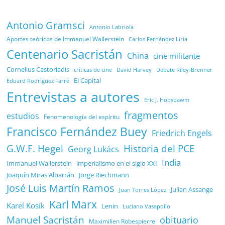
Antonio Gramsci
Antonio Labriola
Aportes teóricos de Immanuel Wallerstein
Carlos Fernández Liria
Centenario Sacristán
China
cine militante
Cornelius Castoriadis
Debate Riley-Brenner
críticas de cine
David Harvey
El Capital
Eduard Rodríguez Farré
Entrevistas a autores
Eric J. Hobsbawm
fragmentos
estudios
Fenomenología del espíritu
Francisco Fernández Buey
Friedrich Engels
G.W.F. Hegel
Historia del PCE
Georg Lukács
India
Immanuel Wallerstein
imperialismo en el siglo XXI
Joaquín Miras Albarrán
Jorge Riechmann
José Luis Martín Ramos
Julian Assange
Juan Torres López
Karl Marx
Karel Kosík
Lenin
Luciano Vasapollo
Manuel Sacristán
obituario
Maximilien Robespierre