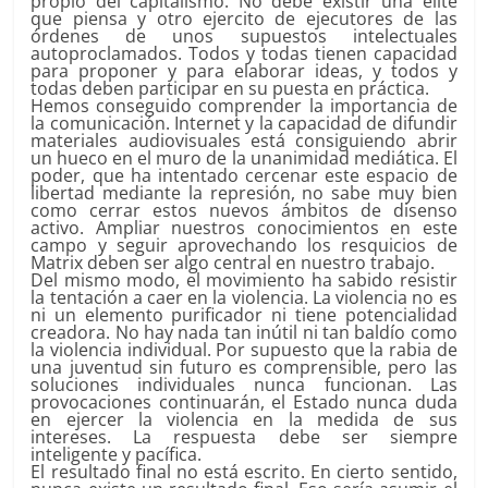
propio del capitalismo. No debe existir una élite
que piensa y otro ejercito de ejecutores de las
órdenes de unos supuestos intelectuales
autoproclamados. Todos y todas tienen capacidad
para proponer y para elaborar ideas, y todos y
todas deben participar en su puesta en práctica.
Hemos conseguido comprender la importancia de
la comunicación. Internet y la capacidad de difundir
materiales audiovisuales está consiguiendo abrir
un hueco en el muro de la unanimidad mediática. El
poder, que ha intentado cercenar este espacio de
libertad mediante la represión, no sabe muy bien
como cerrar estos nuevos ámbitos de disenso
activo. Ampliar nuestros conocimientos en este
campo y seguir aprovechando los resquicios de
Matrix deben ser algo central en nuestro trabajo.
Del mismo modo, el movimiento ha sabido resistir
la tentación a caer en la violencia. La violencia no es
ni un elemento purificador ni tiene potencialidad
creadora. No hay nada tan inútil ni tan baldío como
la violencia individual. Por supuesto que la rabia de
una juventud sin futuro es comprensible, pero las
soluciones individuales nunca funcionan. Las
provocaciones continuarán, el Estado nunca duda
en ejercer la violencia en la medida de sus
intereses. La respuesta debe ser siempre
inteligente y pacífica.
El resultado final no está escrito. En cierto sentido,