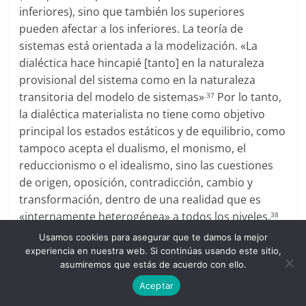
inferiores), sino que también los superiores
pueden afectar a los inferiores. La teoría de
sistemas está orientada a la modelización. «La
dialéctica hace hincapié [tanto] en la naturaleza
provisional del sistema como en la naturaleza
transitoria del modelo de sistemas»
Por lo tanto,
.37
la dialéctica materialista no tiene como objetivo
principal los estados estáticos y de equilibrio, como
tampoco acepta el dualismo, el monismo, el
reduccionismo o el idealismo, sino las cuestiones
de origen, oposición, contradicción, cambio y
transformación, dentro de una realidad que es
«internamente heterogénea» a todos los niveles.
38
Usamos cookies para asegurar que te damos la mejor
Las abstracciones han resultado a menudo
experiencia en nuestra web. Si continúas usando este sitio,
cruciales en el desarrollo de una visión dialéctica
asumiremos que estás de acuerdo con ello.
del mundo, y como forma de acercarse a lo que
Aceptar
Levins y Lewontin llamaron el «
mundo alienado
.»