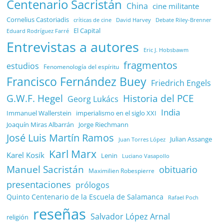
Centenario Sacristán
China
cine militante
Cornelius Castoriadis
Debate Riley-Brenner
críticas de cine
David Harvey
El Capital
Eduard Rodríguez Farré
Entrevistas a autores
Eric J. Hobsbawm
fragmentos
estudios
Fenomenología del espíritu
Francisco Fernández Buey
Friedrich Engels
G.W.F. Hegel
Historia del PCE
Georg Lukács
India
Immanuel Wallerstein
imperialismo en el siglo XXI
Joaquín Miras Albarrán
Jorge Riechmann
José Luis Martín Ramos
Julian Assange
Juan Torres López
Karl Marx
Karel Kosík
Lenin
Luciano Vasapollo
Manuel Sacristán
obituario
Maximilien Robespierre
presentaciones
prólogos
Quinto Centenario de la Escuela de Salamanca
Rafael Poch
reseñas
Salvador López Arnal
religión