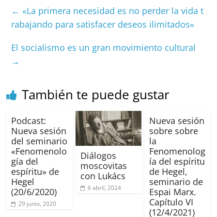
e
l
s
h
a
l
p
←
«La primera necesidad es no perder la vida t
b
A
at
d
ar
rabajando para satisfacer deseos ilimitados»
o
p
s
tir
El socialismo es un gran movimiento cultural
o
p
→
k
También te puede gustar
Podcast:
Nueva sesión
Nueva sesión
sobre sobre
del seminario
la
«Fenomenolo
Fenomenolog
Diálogos
gía del
ía del espíritu
moscovitas
espíritu» de
de Hegel,
con Lukács
Hegel
seminario de
6 abril, 2024
(20/6/2020)
Espai Marx.
Capítulo VI
29 junio, 2020
(12/4/2021)