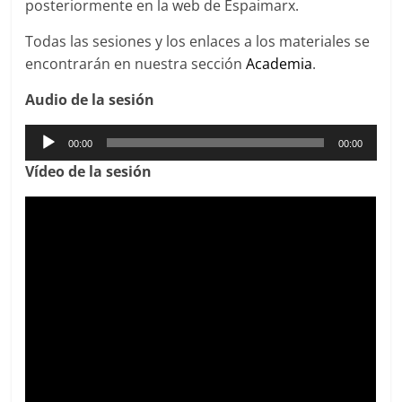
posteriormente en la web de Espaimarx.
Todas las sesiones y los enlaces a los materiales se
encontrarán en nuestra sección
Academia
.
Audio de la sesión
Reproductor
00:00
00:00
de
Víd
eo de la sesión
audio