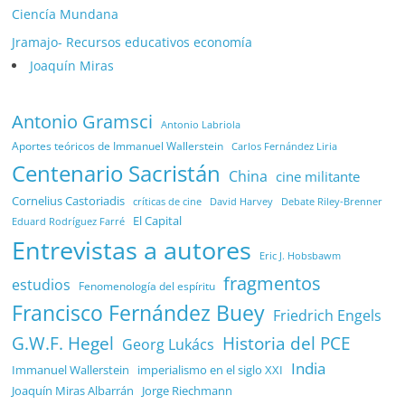
Ciencía Mundana
Jramajo- Recursos educativos economía
Joaquín Miras
Antonio Gramsci
Antonio Labriola
Aportes teóricos de Immanuel Wallerstein
Carlos Fernández Liria
Centenario Sacristán
China
cine militante
Cornelius Castoriadis
Debate Riley-Brenner
críticas de cine
David Harvey
El Capital
Eduard Rodríguez Farré
Entrevistas a autores
Eric J. Hobsbawm
fragmentos
estudios
Fenomenología del espíritu
Francisco Fernández Buey
Friedrich Engels
G.W.F. Hegel
Historia del PCE
Georg Lukács
India
Immanuel Wallerstein
imperialismo en el siglo XXI
Joaquín Miras Albarrán
Jorge Riechmann