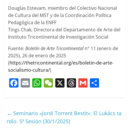
Douglas Estevam, miembro del Colectivo Nacional
de Cultura del MST y de la Coordinación Política
Pedagógica de la ENFF
Tings Chak, Directora del Departamento de Arte del
Instituto Tricontinental de Investigación Social
Fuente:
Boletín de Arte Tricontinental
n° 11 (enero de
2025), 26 de enero de 2025
(
https://thetricontinental.org/es/boletin-de-arte-
socialismo-cultura/
)
F
E
W
W
X
T
G
C
a
m
h
e
h
m
o
c
ai
at
C
re
ai
m
e
l
s
h
a
l
p
←
Seminario «Jordi Torrent Bestit»: El Lukács ta
b
A
at
d
ar
rdío. 5ª Sesión (30/1/2025)
o
p
s
tir