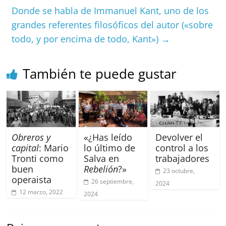
Donde se habla de Immanuel Kant, uno de los
o
p
grandes referentes filosóficos del autor («sobre
k
todo, y por encima de todo, Kant»)
→
También te puede gustar
Obreros y
«¿Has leído
Devolver el
capital
: Mario
lo último de
control a los
Tronti como
Salva en
trabajadores
buen
Rebelión
?»
23 octubre,
operaista
26 septiembre,
2024
12 marzo, 2022
2024