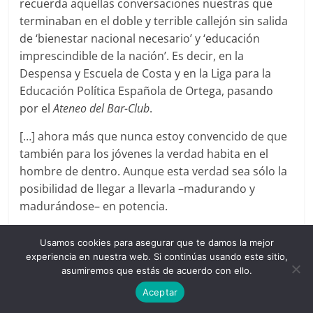
recuerda aquellas conversaciones nuestras que
terminaban en el doble y terrible callejón sin salida
de ‘bienestar nacional necesario’ y ‘educación
imprescindible de la nación’. Es decir, en la
Despensa y Escuela de Costa y en la Liga para la
Educación Política Española de Ortega, pasando
por el
Ateneo del Bar-Club
.
[…] ahora más que nunca estoy convencido de que
también para los jóvenes la verdad habita en el
hombre de dentro. Aunque esta verdad sea sólo la
posibilidad de llegar a llevarla –madurando y
madurándose– en potencia.
A Juan Carlos García Borrón, 1950
Usamos cookies para asegurar que te damos la mejor
experiencia en nuestra web. Si continúas usando este sitio,
Mi alejamiento [de la vida pública] en cuestión no
asumiremos que estás de acuerdo con ello.
me ha impedido sin embargo entregar a Pocholo
Aceptar
[Jesús Núñez] y José María [Castellet] una nota de