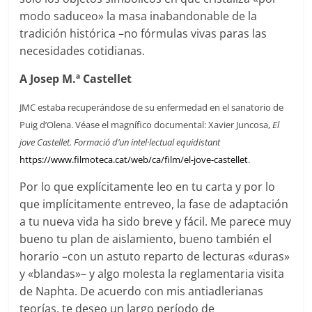
modo saduceo» la masa inabandonable de la
tradición histórica –no fórmulas vivas paras las
necesidades cotidianas.
A Josep M.ª Castellet
JMC estaba recuperándose de su enfermedad en el sanatorio de
Puig d’Olena. Véase el magnífico documental: Xavier Juncosa,
El
jove Castellet.
Formació d’un intel·lectual equidistant
https://www.filmoteca.cat/web/ca/film/el-jove-castellet
.
Por lo que explícitamente leo en tu carta y por lo
que implícitamente entreveo, la fase de adaptación
a tu nueva vida ha sido breve y fácil. Me parece muy
bueno tu plan de aislamiento, bueno también el
horario –con un astuto reparto de lecturas «duras»
y «blandas»– y algo molesta la reglamentaria visita
de Naphta. De acuerdo con mis antiadlerianas
teorías, te deseo un largo período de