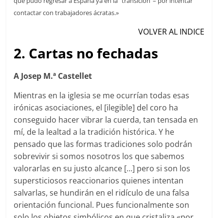
que pudo regresar a España ya en la “transición”– por intentar
contactar con trabajadores ácratas.»
VOLVER AL INDICE
2. Cartas no fechadas
A Josep M.ª Castellet
Mientras en la iglesia se me ocurrían todas esas
irónicas asociaciones, el [ilegible] del coro ha
conseguido hacer vibrar la cuerda, tan tensada en
mí, de la lealtad a la tradición histórica. Y he
pensado que las formas tradiciones solo podrán
sobrevivir si somos nosotros los que sabemos
valorarlas en su justo alcance […] pero si son los
supersticiosos reaccionarios quienes intentan
salvarlas, se hundirán en el ridículo de una falsa
orientación funcional. Pues funcionalmente son
solo los objetos simbólicos en que cristaliza «por