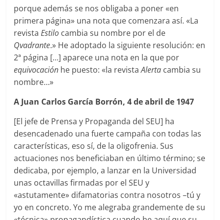
porque además se nos obligaba a poner «en
primera página» una nota que comenzara así. «La
revista
Estilo
cambia su nombre por el de
Qvadrante
.» He adoptado la siguiente resolución: en
2ª página […] aparece una nota en la que por
equivocación
he puesto: «la revista
Alerta
cambia su
nombre…»
A Juan Carlos García Borrón, 4 de abril de 1947
[El jefe de Prensa y Propaganda del SEU] ha
desencadenado una fuerte campaña con todas las
características, eso sí, de la oligofrenia. Sus
actuaciones nos beneficiaban en último término; se
dedicaba, por ejemplo, a lanzar en la Universidad
unas octavillas firmadas por el SEU y
«astutamente» difamatorias contra nosotros –tú y
yo en concreto. Yo me alegraba grandemente de su
«técnica» propagandística cuando he aquí que su