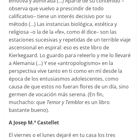
emotiva y admirada (…) Aparte de su contenido –
observa que vuelvo a prescindir de todo
calificativo– tiene un interés decisivo por su
método (…) Las instancias biológica, estética y
religiosa –o la de la «fe», como él dice– son las
estaciones sucesivas y repetidas de un terrible viaje
ascensional en espiral: eso es este libro de
Kierkegaard. Lo guardo para releerlo y me lo llevaré
a Alemania (…) Y ese «antropologismo» en la
perspectiva vive tanto en ti como en mí desde la
época de los entusiasmos adolescentes, como
causa de que estos no fueran flores de un día, sino
germen de vocación más serena. (En fin,
muchacho: que
Temor y Temblor
es un libro
bastante bueno).
A Josep M.ª Castellet
El viernes o el lunes dejaré en tu casa los tres