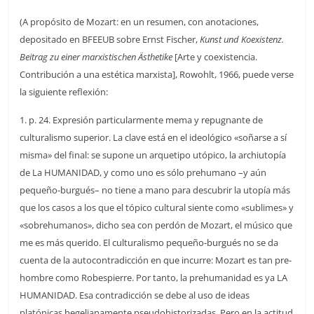
(A propósito de Mozart: en un resumen, con anotaciones,
depositado en BFEEUB sobre Ernst Fischer,
Kunst und Koexistenz.
Beitrag zu einer marxistischen Ästhetike
[Arte y coexistencia.
Contribución a una estética marxista], Rowohlt, 1966, puede verse
la siguiente reflexión:
1. p. 24. Expresión particularmente mema y repugnante de
culturalismo superior. La clave está en el ideológico «soñarse a sí
misma» del final: se supone un arquetipo utópico, la archiutopía
de La HUMANIDAD, y como uno es sólo prehumano –y aún
pequeño-burgués– no tiene a mano para descubrir la utopía más
que los casos a los que el tópico cultural siente como «sublimes» y
«sobrehumanos», dicho sea con perdón de Mozart, el músico que
me es más querido. El culturalismo pequeño-burgués no se da
cuenta de la autocontradicción en que incurre: Mozart es tan pre-
hombre como Robespierre. Por tanto, la prehumanidad es ya LA
HUMANIDAD. Esa contradicción se debe al uso de ideas
platónicas hegelianamente pseudohistorizadas. Pero en la actitud