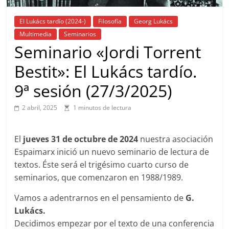
El Lukács tardío (2024-)
Filosofía
Georg Lukács
Multimedia
Seminarios
Seminario «Jordi Torrent
Bestit»: El Lukács tardío.
9ª sesión (27/3/2025)
2 abril, 2025
1 minutos de lectura
El
jueves 31 de octubre de 2024
nuestra asociación
Espaimarx inició un nuevo seminario de lectura de
textos. Éste será el trigésimo cuarto curso de
seminarios, que comenzaron en 1988/1989.
Vamos a adentrarnos en el pensamiento de
G.
Lukács.
Decidimos empezar por el texto de una conferencia