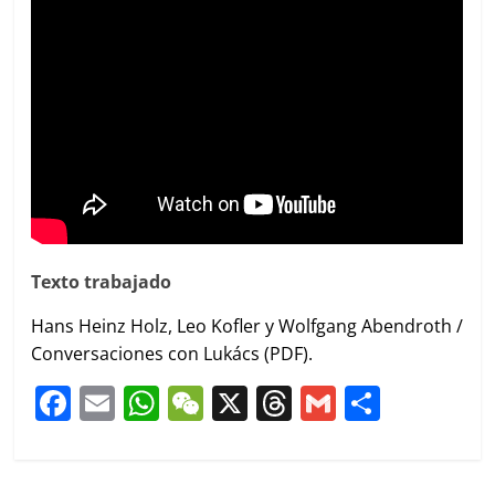
Texto trabajado
Hans Heinz Holz, Leo Kofler y Wolfgang Abendroth /
Conversaciones con Lukács (PDF).
F
E
W
W
X
T
G
C
a
m
h
e
h
m
o
c
ai
at
C
re
ai
m