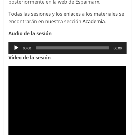
posteriormente en la web de Espaimarx.
Todas las sesiones y los enlaces a los materiales se
encontrarán en nuestra sección
Academia
.
Audio de la sesión
Reproductor
00:00
00:00
de
Víd
eo de la sesión
audio