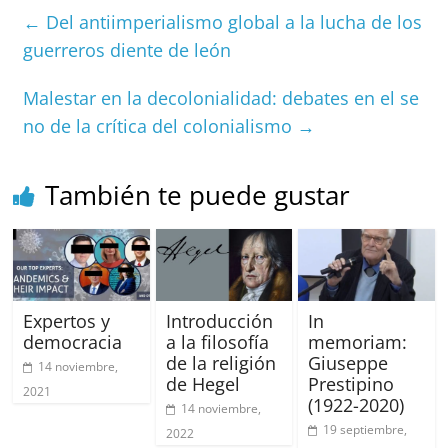
e
l
s
h
a
l
p
←
Del antiimperialismo global a la lucha de los
b
A
at
d
ar
guerreros diente de león
o
p
s
tir
Malestar en la decolonialidad: debates en el se
o
p
no de la crítica del colonialismo
→
k
También te puede gustar
Expertos y
Introducción
In
democracia
a la filosofía
memoriam:
de la religión
Giuseppe
14 noviembre,
de Hegel
Prestipino
2021
(1922-2020)
14 noviembre,
19 septiembre,
2022