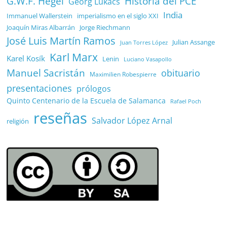
G.W.F. Hegel
Historia del PCE
Georg Lukács
India
Immanuel Wallerstein
imperialismo en el siglo XXI
Joaquín Miras Albarrán
Jorge Riechmann
José Luis Martín Ramos
Julian Assange
Juan Torres López
Karl Marx
Karel Kosík
Lenin
Luciano Vasapollo
Manuel Sacristán
obituario
Maximilien Robespierre
presentaciones
prólogos
Quinto Centenario de la Escuela de Salamanca
Rafael Poch
reseñas
Salvador López Arnal
religión