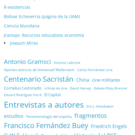
R-existencias
Bolívar Echeverría (página de la UAM)
Ciencía Mundana
Jramajo- Recursos educativos economía
Joaquín Miras
Antonio Gramsci
Antonio Labriola
Aportes teóricos de Immanuel Wallerstein
Carlos Fernández Liria
Centenario Sacristán
China
cine militante
Cornelius Castoriadis
Debate Riley-Brenner
críticas de cine
David Harvey
El Capital
Eduard Rodríguez Farré
Entrevistas a autores
Eric J. Hobsbawm
fragmentos
estudios
Fenomenología del espíritu
Francisco Fernández Buey
Friedrich Engels