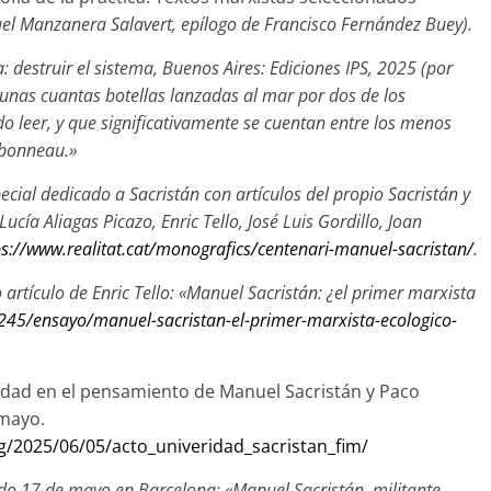
guel Manzanera Salavert, epílogo de Francisco Fernández Buey).
a: destruir el sistema,
Buenos Aires: Ediciones IPS, 2025
(
por
unas cuantas botellas lanzadas al mar por dos de los
 leer, y que significativamente se cuentan entre los menos
rbonneau.»
ial dedicado a Sacristán con artículos del propio Sacristán y
ucía Aliagas Picazo, Enric Tello, José Luis Gordillo, Joan
ps://www.realitat.cat/monografics/centenari-manuel-sacristan/
.
artículo de Enric Tello: «
Manuel Sacristán: ¿el primer marxista
/245/ensayo/manuel-sacristan-el-primer-marxista-ecologico-
idad en el pensamiento de Manuel Sacristán y Paco
 mayo.
g/2025/06/05/acto_univeridad_sacristan_fim/
do 17 de mayo en Barcelona: «Manuel Sacristán, militante