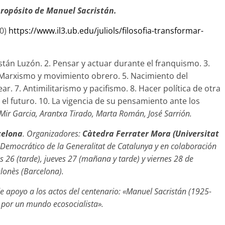
propósito de Manuel Sacristán.
30)
https://www.il3.ub.edu/juliols/filosofia-
transformar-
tán Luzón. 2. Pensar y actuar durante el franquismo. 3.
 Marxismo y movimiento obrero. 5. Nacimiento del
r. 7. Antimilitarismo y pacifismo. 8. Hacer política de otra
y el futuro. 10. La vigencia de su pensamiento ante los
di Mir Garcia, Arantxa Tirado, Marta Rom
án, José Sarrión.
celona
. Organizadores:
Càtedra Ferrater Mora (Universitat
Democrático de la Generalitat de Catalunya y en colaboración
 26 (tarde), jueves 27 (mañana y tarde) y viernes 28 de
lonès (Barcelona).
apoyo a los actos del centenario: «
Manuel Sacristán (1925-
 por un mundo ecosocialista».