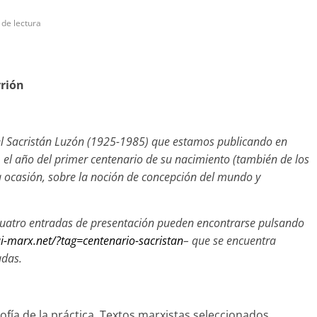
 de lectura
rrión
el Sacristán Luzón (1925-1985) que estamos publicando en
, el año del primer centenario de su nacimiento (también de los
a ocasión,
sobre la noción de concepción del mundo y
s cuatro entradas de presentación pueden encontrarse pulsando
ai-marx.net/?tag=centenario-sacristan
–
que se encuentra
adas.
sofía de la práctica. Textos marxistas seleccionados