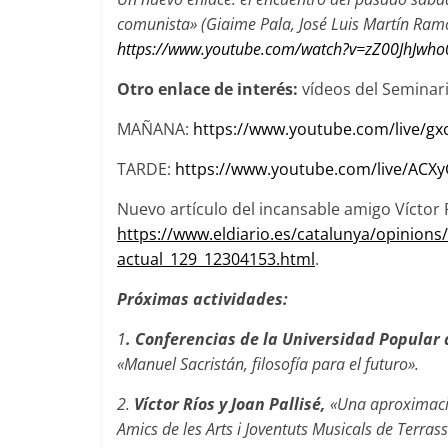
comunista» (Giaime Pala, José Luis Martín Ramos
https://www.youtube.com/watch?v=zZ00JhJwho
Otro enlace de interés:
vídeos del Seminari
MAÑANA:
https://www.youtube.com/live/
TARDE:
https://www.youtube.com/live/ACXy
Nuevo artículo del incansable amigo Víctor 
https://www.eldiario.es/catalunya/opinion
actual_129_12304153.html
.
Próximas actividades:
1
.
Conferencias de la Universidad Popular 
«Manuel Sacristán, filosofía para el futuro».
2.
Víctor Ríos y Joan Pallisé,
«Una aproximació
Amics de les Arts i Joventuts Musicals de Terras