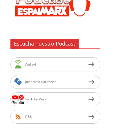
Escucha nuestro Podcast
Android
por correo electrónico
YouTube Music
RSS