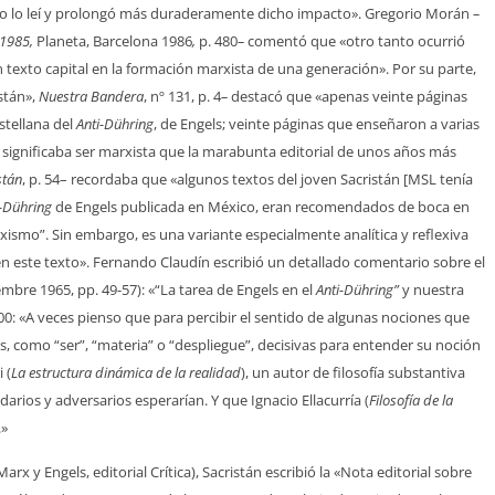
ndo lo leí y prolongó más duraderamente dicho impacto». Gregorio Morán
–
-1985,
Planeta, Barcelona 1986
,
p. 480
–
comentó que «otro tanto ocurrió
n texto capital en la formación marxista de una generación». Por su parte,
stán»,
Nuestra Bandera
, nº 131, p. 4
–
destacó que «apenas veinte páginas
stellana del
Anti-Dühring
, de Engels; veinte páginas que enseñaron a varias
significaba ser marxista que la marabunta editorial de unos años más
stán
, p. 54– recordaba que «algunos textos del joven Sacristán [MSL tenía
i-Dühring
de Engels publicada en México, eran recomendados de boca en
ismo”. Sin embargo, es una variante especialmente analítica y reflexiva
 en este texto». Fernando Claudín escribió un detallado comentario sobre el
bre 1965, pp. 49-57): «“La tarea de Engels en el
Anti-Dühring”
y nuestra
000: «A veces pienso que para percibir el sentido de algunas nociones que
s, como “ser”, “materia” o “despliegue”, decisivas para entender su noción
 (
La estructura dinámica de la realidad
), un autor de filosofía substantiva
arios y adversarios esperarían. Y que Ignacio Ellacurría (
Filosofía de la
.»
x y Engels, editorial Crítica), Sacristán escribió la «Nota editorial sobre