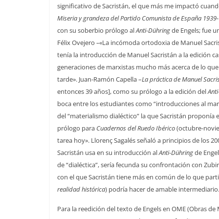
significativo de Sacristán, el que más me impactó cua
Miseria y grandeza del Partido Comunista de España 1939
con su soberbio prólogo al
Anti-Dühring
de Engels; fue u
Félix Ovejero
–
«La incómoda ortodoxia de Manuel Sacri
tenía la introducción de Manuel Sacristán a la edición ca
generaciones de marxistas mucho más acerca de lo que 
tarde». Juan-Ramón Capella –
La práctica de Manuel Sacri
entonces 39 años], como su prólogo a la edición del
Ant
boca entre los estudiantes como “introducciones al marx
del “materialismo dialéctico” la que Sacristán proponía
prólogo para
Cuadernos del Ruedo Ibérico
(octubre-noviem
tarea hoy». Llorenç Sagalés señaló a principios de los 2
Sacristán usa en su introducción al
Anti-Dühring
de Engel
de “dialéctica”, sería fecunda su confrontación con Zubiri
con el que Sacristán tiene más en común de lo que partid
realidad histórica
) podría hacer de amable intermediario
Para la reedición del texto de Engels en OME (Obras de Mar