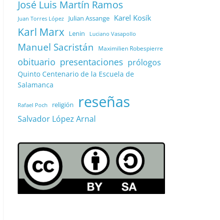
José Luis Martín Ramos
Karel Kosík
Julian Assange
Juan Torres López
Karl Marx
Lenin
Luciano Vasapollo
Manuel Sacristán
Maximilien Robespierre
obituario
presentaciones
prólogos
Quinto Centenario de la Escuela de
Salamanca
reseñas
religión
Rafael Poch
Salvador López Arnal