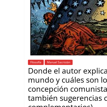
Filosofía
Manuel Sacristán
Donde el autor explic
mundo y cuáles son los
concepción comunist
también sugerencias cr
complementarios)