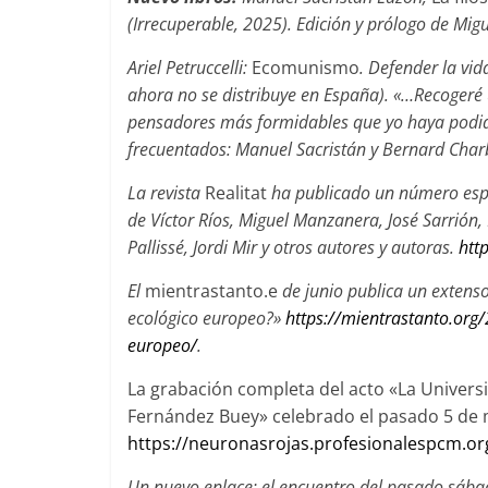
(Irrecuperable, 2025). Edición y prólogo de Mi
Ariel Petruccelli:
Ecomunismo
. Defender la vid
ahora
no se distribuye en España)
.
«…
Recogeré 
pensadores más formidables que yo haya podido
frecuentados: Manuel
Sacristán y Bernard Cha
La revista
Realitat
ha publicado un número espec
de Víctor Ríos, Miguel Manzanera, José Sarrión, L
Pallissé, Jordi Mir y otros autores y autoras.
htt
El
mientrastanto.e
de junio publica un extenso 
ecológico europeo?»
https://mientrastanto.org
europeo/
.
La grabación completa del acto «La Univers
Fernández Buey» celebrado el pasado 5 de
https://neuronasrojas.profesionalespcm.or
Un
nuevo
enlace: el encuentro del pasado sába