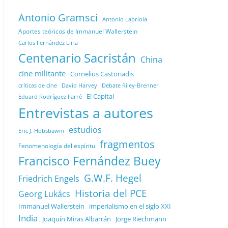
Antonio Gramsci
Antonio Labriola
Aportes teóricos de Immanuel Wallerstein
Carlos Fernández Liria
Centenario Sacristán
China
cine militante
Cornelius Castoriadis
Debate Riley-Brenner
críticas de cine
David Harvey
El Capital
Eduard Rodríguez Farré
Entrevistas a autores
estudios
Eric J. Hobsbawm
fragmentos
Fenomenología del espíritu
Francisco Fernández Buey
G.W.F. Hegel
Friedrich Engels
Historia del PCE
Georg Lukács
Immanuel Wallerstein
imperialismo en el siglo XXI
India
Joaquín Miras Albarrán
Jorge Riechmann