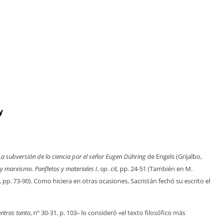
y
La subversión de la ciencia por el señor Eugen Dühring
de Engels (Grijalbo,
y marxismo. Panfletos y materiales I
,
op. cit,
pp. 24-51 (También en M.
, pp. 73-90). Como hiciera en otras ocasiones, Sacristán fechó su escrito el
ntras tanto
, nº 30-31, p. 103
–
lo consideró «el texto filosófico más