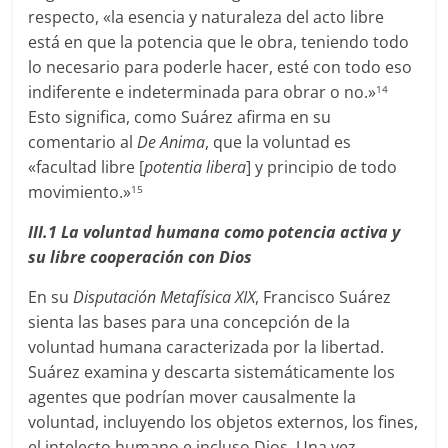
respecto, «la esencia y naturaleza del acto libre
está en que la potencia que le obra, teniendo todo
lo necesario para poderle hacer, esté con todo eso
indiferente e indeterminada para obrar o no.»
14
Esto significa, como Suárez afirma en su
comentario al
De
Anima
, que la voluntad es
«facultad libre [
potentia libera
] y principio de todo
movimiento.»
15
III.1
La
voluntad
humana
como
potencia
activa
y
su
libre
cooperación
con
Dios
En su
Disputación
Metafísica
XIX
, Francisco Suárez
sienta las bases para una concepción de la
voluntad humana caracterizada por la libertad.
Suárez examina y descarta sistemáticamente los
agentes que podrían mover causalmente la
voluntad, incluyendo los objetos externos, los fines,
el intelecto humano e incluso Dios. Una vez