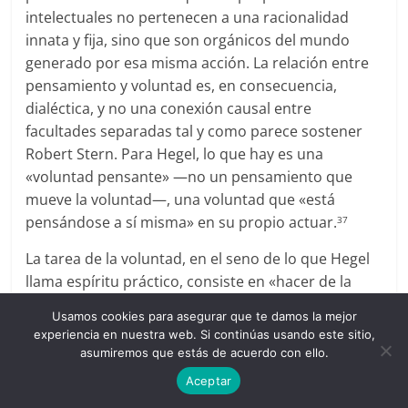
intelectuales no pertenecen a una racionalidad
innata y fija, sino que son orgánicos del mundo
generado por esa misma acción. La relación entre
pensamiento y voluntad es, en consecuencia,
dialéctica, y no una conexión causal entre
facultades separadas tal y como parece sostener
Robert Stern. Para Hegel, lo que hay es una
«voluntad pensante» —no un pensamiento que
mueve la voluntad—, una voluntad que «está
pensándose a sí misma» en su propio actuar.
37
La tarea de la voluntad, en el seno de lo que Hegel
llama espíritu práctico, consiste en «hacer de la
libertad su determinidad, su contenido y fin, así
Usamos cookies para asegurar que te damos la mejor
como su existencia.»
Para realizar esto, la
38
experiencia en nuestra web. Si continúas usando este sitio,
voluntad deviene «voluntad reflexionante,»
y
39
asumiremos que estás de acuerdo con ello.
comprende que «el deber-ser tiene muchos
Aceptar
significados,»«que los fines contingentes tienen la