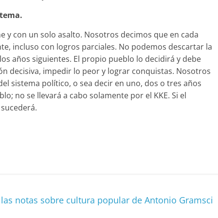
stema.
e y con un solo asalto. Nosotros decimos que en cada
te, incluso con logros parciales. No podemos descartar la
os años siguientes. El propio pueblo lo decidirá y debe
n decisiva, impedir lo peor y lograr conquistas. Nosotros
el sistema político, o sea decir en uno, dos o tres años
o; no se llevará a cabo solamente por el KKE. Si el
 sucederá.
C
o
m
p
 las notas sobre cultura popular de Antonio Gramsci
ar