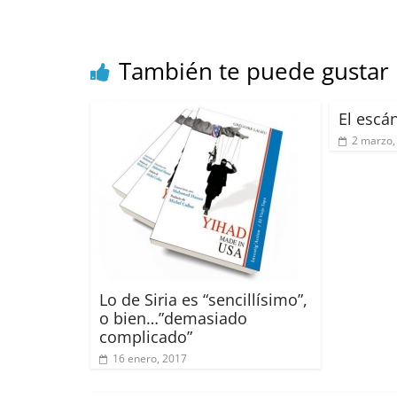
o
p
s
t
o
p
k
También te puede gustar
El escá
2 marzo,
Lo de Siria es “sencillísimo”,
o bien…”demasiado
complicado”
16 enero, 2017