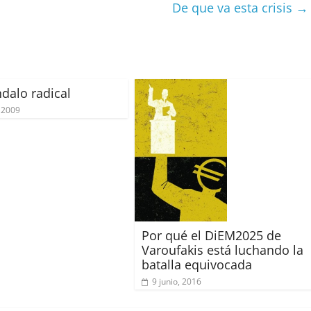
ir
De que va esta crisis
→
ndalo radical
 2009
Por qué el DiEM2025 de
Varoufakis está luchando la
batalla equivocada
9 junio, 2016