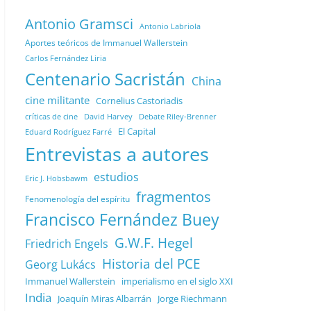
Antonio Gramsci
Antonio Labriola
Aportes teóricos de Immanuel Wallerstein
Carlos Fernández Liria
Centenario Sacristán
China
cine militante
Cornelius Castoriadis
Debate Riley-Brenner
críticas de cine
David Harvey
El Capital
Eduard Rodríguez Farré
Entrevistas a autores
estudios
Eric J. Hobsbawm
fragmentos
Fenomenología del espíritu
Francisco Fernández Buey
G.W.F. Hegel
Friedrich Engels
Historia del PCE
Georg Lukács
Immanuel Wallerstein
imperialismo en el siglo XXI
India
Joaquín Miras Albarrán
Jorge Riechmann