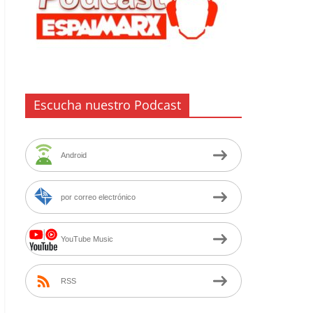
Escucha nuestro Podcast
Android
por correo electrónico
YouTube Music
RSS