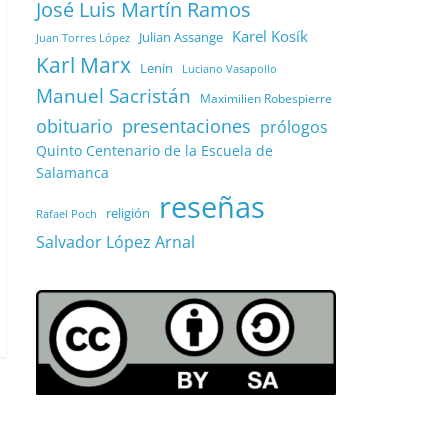
José Luis Martín Ramos
Karel Kosík
Julian Assange
Juan Torres López
Karl Marx
Lenin
Luciano Vasapollo
Manuel Sacristán
Maximilien Robespierre
obituario
presentaciones
prólogos
Quinto Centenario de la Escuela de
Salamanca
reseñas
religión
Rafael Poch
Salvador López Arnal