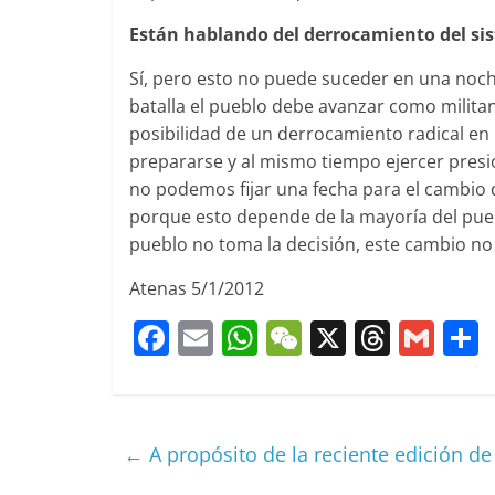
Están hablando del derrocamiento del si
Sí, pero esto no puede suceder en una noch
batalla el pueblo debe avanzar como militan
posibilidad de un derrocamiento radical en l
prepararse y al mismo tiempo ejercer presió
no podemos fijar una fecha para el cambio d
porque esto depende de la mayoría del puebl
pueblo no toma la decisión, este cambio no
Atenas 5/1/2012
F
E
W
W
X
T
G
a
m
h
e
h
m
c
ai
at
C
re
ai
e
l
s
h
a
l
←
A propósito de la reciente edición de
b
A
at
d