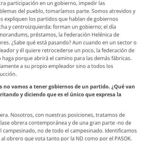
a participación en un gobierno, impedir las
roblemas del pueblo, tomaríamos parte. Somos atrevidos y
os expliquen los partidos que hablan de gobiernos
ha y centroizquierda: forman un gobierno; el día
morandums, préstamos, la Federación Helénica de
ores. ¿Sabe qué está pasando? Aun cuando en un sector o
leador y él quiere retrocederse un poco, la federación de
 lo haga porque abrirá el camino para las demás fábricas.
olamente a su propio empleador sino a todos los
ucción.
tas no vamos a tener gobiernos de un partido. ¿Qué van
ritando y diciendo que es el único que expresa la
era. Nosotros, con nuestras posiciones, tratamos de
 clase obrera contemporánea y de una gran parte -no de
el campesinado, no de todo el campesinado. Identificamos
s al obrero que vota tanto por la ND como por el PASOK.