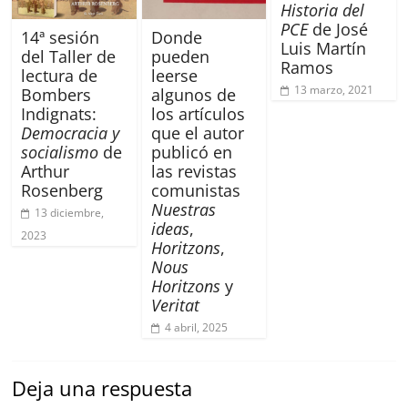
Historia del
PCE
de José
14ª sesión
Donde
Luis Martín
del Taller de
pueden
Ramos
lectura de
leerse
13 marzo, 2021
Bombers
algunos de
Indignats:
los artículos
Democracia y
que el autor
socialismo
de
publicó en
Arthur
las revistas
Rosenberg
comunistas
Nuestras
13 diciembre,
ideas
,
2023
Horitzons
,
Nous
Horitzons
y
Veritat
4 abril, 2025
Deja una respuesta