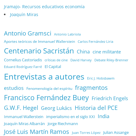
Jramajo- Recursos educativos economía
Joaquín Miras
Antonio Gramsci
Antonio Labriola
Aportes teóricos de Immanuel Wallerstein
Carlos Fernández Liria
Centenario Sacristán
China
cine militante
Cornelius Castoriadis
Debate Riley-Brenner
críticas de cine
David Harvey
El Capital
Eduard Rodríguez Farré
Entrevistas a autores
Eric J. Hobsbawm
fragmentos
estudios
Fenomenología del espíritu
Francisco Fernández Buey
Friedrich Engels
G.W.F. Hegel
Historia del PCE
Georg Lukács
India
Immanuel Wallerstein
imperialismo en el siglo XXI
Joaquín Miras Albarrán
Jorge Riechmann
José Luis Martín Ramos
Julian Assange
Juan Torres López