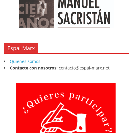
Espai Marx
Quienes somos
Contacte con nosotros:
contacto@espai-marx.net