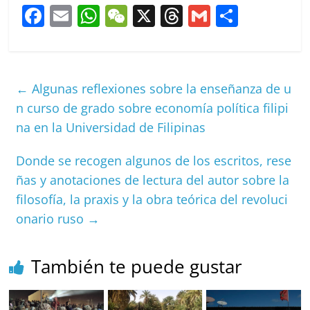
F
E
W
W
X
T
G
C
a
m
h
e
h
m
o
c
ai
at
C
re
ai
m
e
l
s
h
a
l
p
←
Algunas reflexiones sobre la enseñanza de u
b
A
at
d
ar
n curso de grado sobre economía política filipi
o
p
s
tir
na en la Universidad de Filipinas
o
p
Donde se recogen algunos de los escritos, rese
k
ñas y anotaciones de lectura del autor sobre la
filosofía, la praxis y la obra teórica del revoluci
onario ruso
→
También te puede gustar