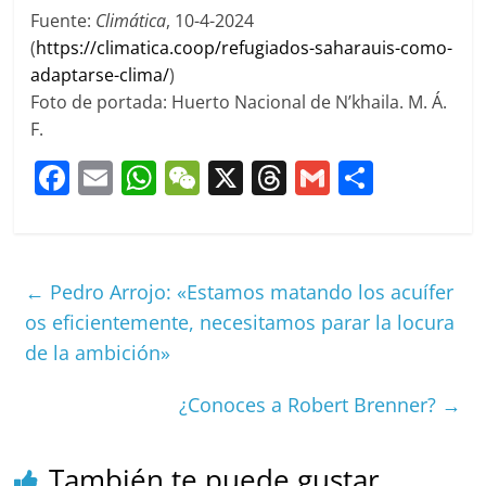
Fuente:
Climática
, 10-4-2024
(
https://climatica.coop/refugiados-saharauis-como-
adaptarse-clima/
)
Foto de portada: Huerto Nacional de N’khaila. M. Á.
F.
F
E
W
W
X
T
G
C
a
m
h
e
h
m
o
c
ai
at
C
re
ai
m
e
l
s
h
a
l
p
←
Pedro Arrojo: «Estamos matando los acuífer
b
A
at
d
ar
os eficientemente, necesitamos parar la locura
o
p
s
tir
de la ambición»
o
p
¿Conoces a Robert Brenner?
→
k
También te puede gustar