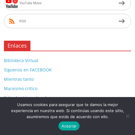
YouTube Music
RSS
Enlaces
Biblioteca Virtual
Síguenos en FACEBOOK
Mientras tanto
Marxismo crítico
Salvador López Arnal
Usamos cookies para asegurar que te damos la mejor
Karel Kosík. Decencia y crítica
experiencia en nuestra web. Si continúas usando este sitio,
Derrota y navegación
asumiremos que estás de acuerdo con ello.
R-existencias
Aceptar