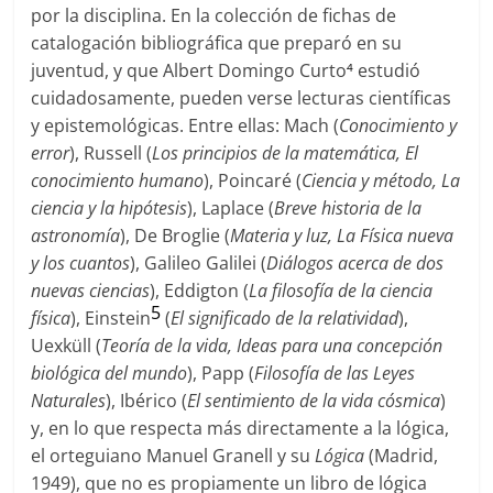
por la disciplina. En la colección de fichas de
catalogación bibliográfica que preparó en su
juventud, y que Albert Domingo Curto
estudió
4
cuidadosamente, pueden verse lecturas científicas
y epistemológicas. Entre ellas: Mach (
Conocimiento y
error
), Russell (
Los principios de la matemática, El
conocimiento humano
), Poincaré (
Ciencia y método, La
ciencia y la hipótesis
), Laplace (
Breve historia de la
astronomía
), De Broglie (
Materia y luz, La Física nueva
y los cuantos
), Galileo Galilei (
Diálogos acerca de dos
nuevas ciencias
), Eddigton (
La filosofía de la ciencia
5
física
), Einstein
(
El significado de la relatividad
),
Uexküll (
Teoría de la vida, Ideas para una concepción
biológica del mundo
), Papp (
Filosofía de las Leyes
Naturales
), Ibérico (
El sentimiento de la vida cósmica
)
y, en lo que respecta más directamente a la lógica,
el orteguiano Manuel Granell y su
Lógica
(Madrid,
1949), que no es propiamente un libro de lógica