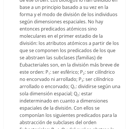
de ese orden. Los biólogos lo han dividido en
base a un principio basado a su vez en la
forma y el modo de división de los individuos
según dimensiones espaciales. No hay
entonces predicados atómicos sino
moleculares en el primer estadio de la
división: los atributos atómicos a partir de los
que se componen los predicados de los que
se abstraen las subclases (familias) de
Eubacteriales son, en la división más breve de
este orden: P
: ser esférico; P
: ser cilíndrico
1
2
no encorvado ni arrollado; P
: ser cilíndrico
3
arrollado o encorvado; Q
: dividirse según una
1
sola dimensión espacial; Q
: estar
2
indeterminado en cuanto a dimensiones
espaciales de la división. Con ellos se
componían los siguientes predicados para la
abstracción de subclases del orden