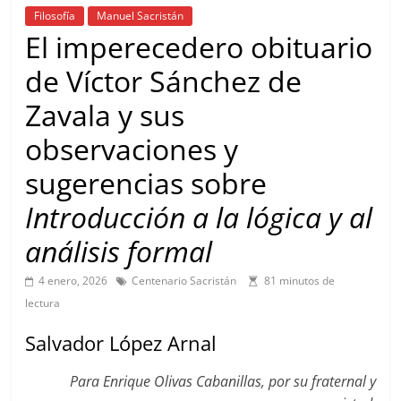
Filosofía
Manuel Sacristán
El imperecedero obituario
de Víctor Sánchez de
Zavala y sus
observaciones y
sugerencias sobre
Introducción a la lógica y al
análisis formal
4 enero, 2026
Centenario Sacristán
81 minutos de
lectura
Salvador López Arnal
Para Enrique Olivas Cabanillas, por su fraternal y