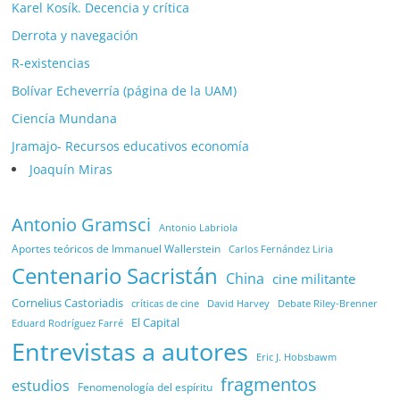
Karel Kosík. Decencia y crítica
Derrota y navegación
R-existencias
Bolívar Echeverría (página de la UAM)
Ciencía Mundana
Jramajo- Recursos educativos economía
Joaquín Miras
Antonio Gramsci
Antonio Labriola
Aportes teóricos de Immanuel Wallerstein
Carlos Fernández Liria
Centenario Sacristán
China
cine militante
Cornelius Castoriadis
Debate Riley-Brenner
críticas de cine
David Harvey
El Capital
Eduard Rodríguez Farré
Entrevistas a autores
Eric J. Hobsbawm
fragmentos
estudios
Fenomenología del espíritu