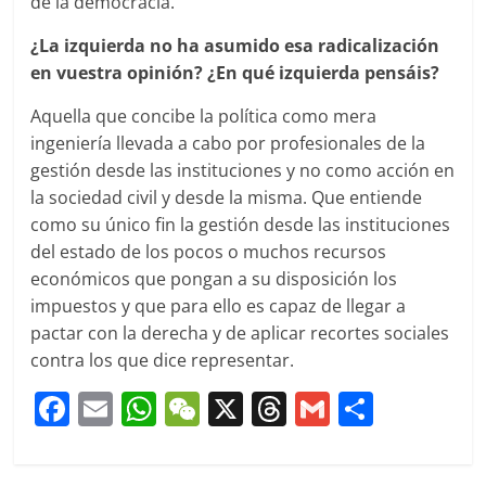
de la democracia.
¿La izquierda no ha asumido esa radicalización
en vuestra opinión? ¿En qué izquierda pensáis?
Aquella que concibe la política como mera
ingeniería llevada a cabo por profesionales de la
gestión desde las instituciones y no como acción en
la sociedad civil y desde la misma. Que entiende
como su único fin la gestión desde las instituciones
del estado de los pocos o muchos recursos
económicos que pongan a su disposición los
impuestos y que para ello es capaz de llegar a
pactar con la derecha y de aplicar recortes sociales
contra los que dice representar.
F
E
W
W
X
T
G
C
a
m
h
e
h
m
o
c
ai
at
C
re
ai
m