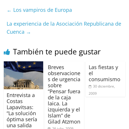
e
l
s
h
a
l
p
←
Los vampiros de Europa
b
A
at
d
ar
o
p
s
tir
La experiencia de la Asociación Republicana de
Cuenca
→
o
p
k
También te puede gustar
Breves
Las fiestas y
observacione
el
s de urgencia
consumismo
sobre
30 diciembre,
“Pensar fuera
2009
Entrevista a
de la caja
Costas
laica. La
Lapavitsas:
izquierda y el
“La solución
Islam” de
óptima sería
Gilad Atzmon
una salida
26 julio, 2009