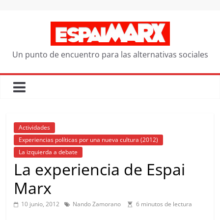
Saltar
al
contenido
Un punto de encuentro para las alternativas sociales
Actividades
Experiencias políticas por una nueva cultura (2012)
La izquierda a debate
La experiencia de Espai
Marx
10 junio, 2012
Nando Zamorano
6 minutos de lectura