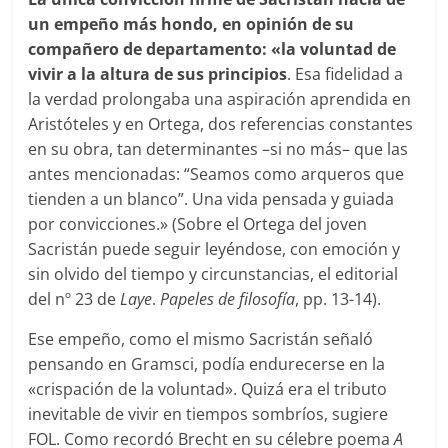
un empeño más hondo, en opini
ó
n de su
compañero de departamento: «la voluntad de
vivir a la altura de sus principios
. Esa fidelidad a
la verdad prolongaba una aspiración aprendida en
Aristóteles y en Ortega, dos referencias constantes
en su obra, tan determinantes –si no más– que las
antes mencionadas: “Seamos como arqueros que
tienden a un blanco”. Una vida pensada y guiada
por convicciones.» (Sobre el Ortega del joven
Sacristán puede seguir leyéndose, con emoción y
sin olvido del tiempo y circunstancias, el editorial
del nº 23 de
Laye
.
Papeles de filosofía
, pp. 13-14).
Ese empeño, como el mismo Sacristán señaló
pensando en Gramsci, podía endurecerse en la
«crispación de la voluntad». Quizá era el tributo
inevitable de vivir en tiempos sombríos, sugiere
FOL. Como recordó Brecht en su célebre poema
A