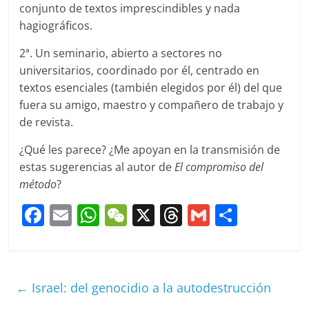
conjunto de textos imprescindibles y nada
hagiográficos.
2ª. Un seminario, abierto a sectores no
universitarios, coordinado por él, centrado en
textos esenciales (también elegidos por él) del que
fuera su amigo, maestro y compañero de trabajo y
de revista.
¿Qué les parece? ¿Me apoyan en la transmisión de
estas sugerencias al autor de
El compromiso del
método
?
F
E
W
W
X
T
G
C
a
m
h
e
h
m
o
c
ai
at
C
re
ai
m
e
l
s
h
a
l
p
←
Israel: del genocidio a la autodestrucción
b
A
at
d
ar