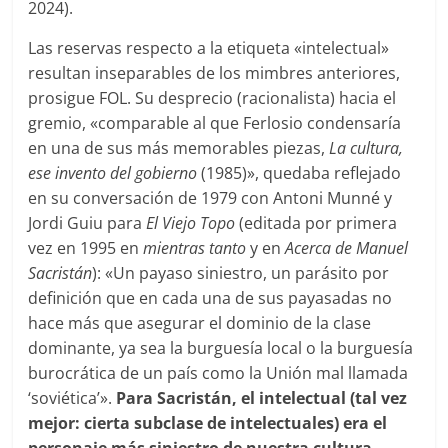
2024).
Las reservas respecto a la etiqueta «intelectual»
resultan inseparables de los mimbres anteriores,
prosigue FOL. Su desprecio (racionalista) hacia el
gremio, «comparable al que Ferlosio condensaría
en una de sus más memorables piezas,
La cultura,
ese invento del gobierno
(1985)», quedaba reflejado
en su conversación de 1979 con Antoni Munné y
Jordi Guiu para
El Viejo Topo
(editada por primera
vez en 1995 en
mientras tanto
y en
Acerca de Manuel
Sacristán
): «Un payaso siniestro, un parásito por
definición que en cada una de sus payasadas no
hace más que asegurar el dominio de la clase
dominante, ya sea la burguesía local o la burguesía
burocrática de un país como la Unión mal llamada
‘soviética’».
Para Sacrist
á
n,
el intelectual (tal vez
mejor: ciert
a subclase
de intelectual
es
) era el
personaje más siniestro de nuestra cultura.