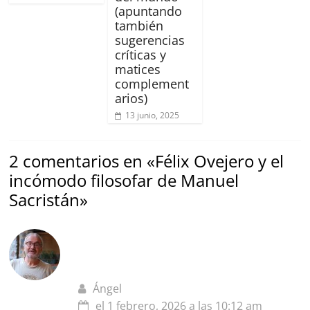
(apuntando
también
sugerencias
críticas y
matices
complement
arios)
13 junio, 2025
2 comentarios en «
Félix Ovejero y el
incómodo filosofar de Manuel
Sacristán
»
Ángel
el 1 febrero, 2026 a las 10:12 am