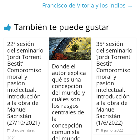
o
p
s
tir
Francisco de Vitoria y los indios
→
o
p
k
También te puede gustar
22ª sesión
35ª sesión
del seminario
del seminario
‘Jordi Torrent
‘Jordi Torrent
Bestit’
Bestit’
Donde el
Compromiso
Compromiso
autor explica
moral y
moral y
qué es una
pasión
pasión
concepción
intelectual.
intelectual.
del mundo y
Introducción
Introducción
cuáles son
a la obra de
a la obra de
los rasgos
Manuel
Manuel
centrales de
Sacristán
Sacristán
la
(27/10/2021)
(1/6/2022)
concepción
3 noviembre,
8 junio, 2022
comunista
del mundo
2021