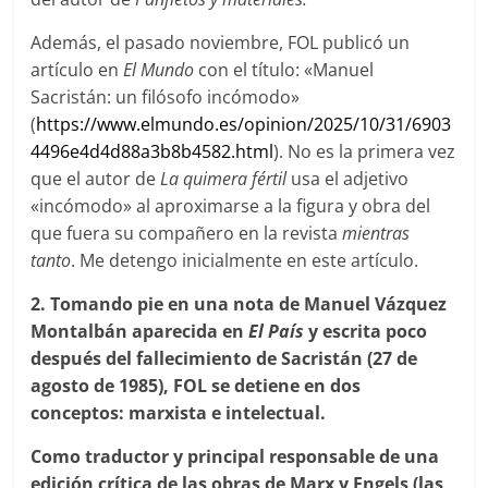
Además, el pasado noviembre, FOL publicó un
artículo en
El Mundo
con el título: «Manuel
Sacristán: un filósofo incómodo»
(
https://www.elmundo.es/opinion/2025/10/31/6903
4496e4d4d88a3b8b4582.html
). No es la primera vez
que el autor de
La quimera fértil
usa el adjetivo
«incómodo» al aproximarse a la figura y obra del
que fuera su compañero en la revista
mientras
tanto
. Me detengo inicialmente en este artículo.
2. Tomando pie en una nota
de Manuel Vázquez
Montalbán aparecida en
El País
y escrita poco
después del fallecimiento de Sacristán (27 de
agosto de 1985),
FOL se detiene en dos
conceptos: marxista e intelectual.
Como traductor y principal responsable de una
edición crítica de las obras de Marx y Engels (las