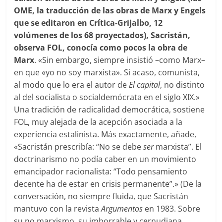
OME, la traducci
ó
n de las obras de Marx y Engels
que se editaron en Cr
ítica-Grijalbo, 12
volúmenes de los 68 proyectados)
, Sacristán,
observa
FOL, conocía como pocos la obra de
Marx
. «Sin embargo, siempre insistió –como Marx–
en que «yo no soy marxista». Si acaso, comunista,
al modo que lo era el autor de
El capital
, no distinto
al del socialista o socialdemócrata en el siglo XIX.»
Una tradición de radicalidad democrática, sostiene
FOL, muy alejada de la acepción asociada a la
experiencia estalinista. Más exactamente, añade,
«Sacristán prescribía: “No se debe
ser
marxista”. El
doctrinarismo no podía caber en un movimiento
emancipador racionalista: “Todo pensamiento
decente ha de estar en crisis permanente”.» (De la
conversación, no siempre fluida, que Sacristán
mantuvo con la revista
Argumentos
en
1983. Sobre
su no marxismo, su imborrable y cernudiana