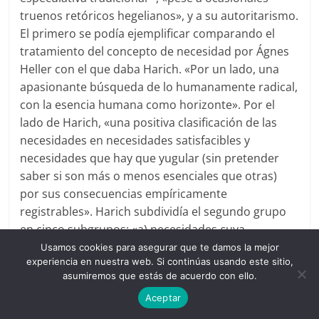
truenos retóricos hegelianos», y a su autoritarismo.
El primero se podía ejemplificar comparando el
tratamiento del concepto de necesidad por Ágnes
Heller con el que daba Harich. «Por un lado, una
apasionante búsqueda de lo humanamente radical,
con la esencia humana como horizonte». Por el
lado de Harich, «una positiva clasificación de las
necesidades en necesidades satisfacibles y
necesidades que hay que yugular (sin pretender
saber si son más o menos esenciales que otras)
por sus consecuencias empíricamente
registrables». Harich subdividía el segundo grupo
en cinco subgrupos: «a) necesidades cuya
satisfacción es hostil a la naturaleza; b)
Usamos cookies para asegurar que te damos la mejor
experiencia en nuestra web. Si continúas usando este sitio,
necesidades cuya satisfacción es hostil a la vida
asumiremos que estás de acuerdo con ello.
social; c) necesidades cuya satisfacción es
Aceptar
antisocialista; d) necesidades cuya satisfacción es
anticomunista; e) combinaciones y transiciones de