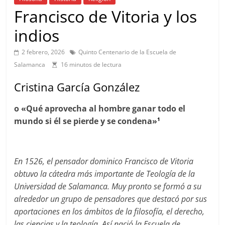
Francisco de Vitoria y los
indios
2 febrero, 2026
Quinto Centenario de la Escuela de
Salamanca
16 minutos de lectura
Cristina García González
o «Qué aprovecha al hombre ganar todo el
mundo si él se pierde y se condena»
1
En 1526, el pensador dominico Francisco de Vitoria
obtuvo la c
á
tedra
más importante de Teolog
ía
de la
Universidad de Salamanca. Muy pronto se form
ó
a su
alrededor un grupo de pensadores que destac
ó
por sus
aportaciones en los
á
mbitos de la filosof
í
a, el derecho,
las ciencias y la teolog
í
a. As
í
naci
ó
la Escuela de