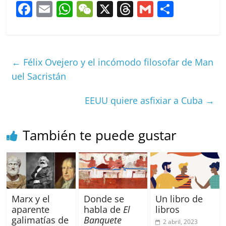
F
E
W
W
X
T
G
C
a
m
h
e
h
m
o
c
ai
at
C
re
ai
m
e
l
s
h
a
l
p
←
Félix Ovejero y el incómodo filosofar de Man
b
A
at
d
ar
uel Sacristán
o
p
s
tir
EEUU quiere asfixiar a Cuba
→
o
p
k
También te puede gustar
Marx y el
Donde se
Un libro de
aparente
habla de
El
libros
galimatías de
Banquete
2 abril, 2023