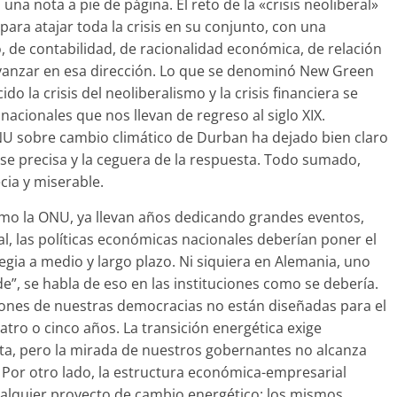
 una nota a pie de página. El reto de la «crisis neoliberal»
ara atajar toda la crisis en su conjunto, con una
 de contabilidad, de racionalidad económica, de relación
Avanzar en esa dirección. Lo que se denominó New Green
 la crisis del neoliberalismo y la crisis financiera se
nacionales que nos llevan de regreso al siglo XIX.
ONU sobre cambio climático de Durban ha dejado bien claro
 se precisa y la ceguera de la respuesta. Todo sumado,
cia y miserable.
omo la ONU, ya llevan años dedicando grandes eventos,
l, las políticas económicas nacionales deberían poner el
gia a medio y largo plazo. Ni siquiera en Alemania, uno
e”, se habla de eso en las instituciones como se debería.
uciones de nuestras democracias no están diseñadas para el
uatro o cinco años. La transición energética exige
vista, pero la mirada de nuestros gobernantes no alcanza
 Por otro lado, la estructura económica-empresarial
ualquier proyecto de cambio energético: los mismos