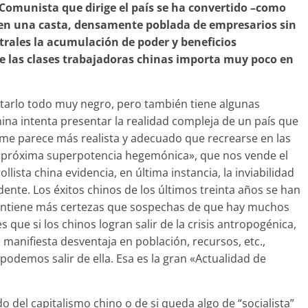
 Comunista que dirige el país se ha convertido –como
– en una casta, densamente poblada de empresarios sin
trales la acumulación de poder y beneficios
a de las clases trabajadoras chinas importa muy poco en
tarlo todo muy negro, pero también tiene algunas
ina intenta presentar la realidad compleja de un país que
 me parece más realista y adecuado que recrearse en las
 «próxima superpotencia hegemónica», que nos vende el
ista china evidencia, en última instancia, la inviabilidad
nte. Los éxitos chinos de los últimos treinta años se han
 contiene más certezas que sospechas de que hay muchos
s que si los chinos logran salir de la crisis antropogénica,
su manifiesta desventaja en población, recursos, etc.,
odemos salir de ella. Esa es la gran «Actualidad de
 del capitalismo chino o de si queda algo de “socialista”