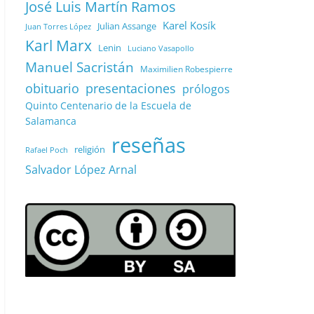
José Luis Martín Ramos
Karel Kosík
Julian Assange
Juan Torres López
Karl Marx
Lenin
Luciano Vasapollo
Manuel Sacristán
Maximilien Robespierre
obituario
presentaciones
prólogos
Quinto Centenario de la Escuela de
Salamanca
reseñas
religión
Rafael Poch
Salvador López Arnal