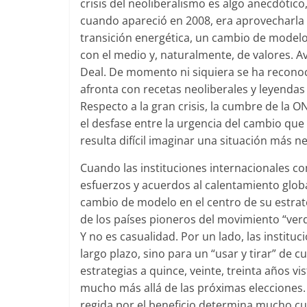
crisis del neoliberalismo es algo anecdótico,
cuando apareció en 2008, era aprovecharla p
transición energética, un cambio de modelo,
con el medio y, naturalmente, de valores. 
Deal. De momento ni siquiera se ha reconocido
afronta con recetas neoliberales y leyendas 
Respecto a la gran crisis, la cumbre de la 
el desfase entre la urgencia del cambio que
resulta difícil imaginar una situación más ne
Cuando las instituciones internacionales c
esfuerzos y acuerdos al calentamiento globa
cambio de modelo en el centro de su estrate
de los países pioneros del movimiento “verd
Y no es casualidad. Por un lado, las instit
largo plazo, sino para un “usar y tirar” de c
estrategias a quince, veinte, treinta años 
mucho más allá de las próximas elecciones.
regida por el beneficio determina mucho c