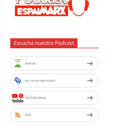
Escucha nuestro Podcast
Android
por correo electrónico
YouTube Music
RSS