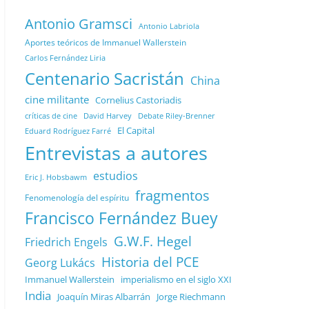
Antonio Gramsci
Antonio Labriola
Aportes teóricos de Immanuel Wallerstein
Carlos Fernández Liria
Centenario Sacristán
China
cine militante
Cornelius Castoriadis
Debate Riley-Brenner
críticas de cine
David Harvey
El Capital
Eduard Rodríguez Farré
Entrevistas a autores
estudios
Eric J. Hobsbawm
fragmentos
Fenomenología del espíritu
Francisco Fernández Buey
G.W.F. Hegel
Friedrich Engels
Historia del PCE
Georg Lukács
Immanuel Wallerstein
imperialismo en el siglo XXI
India
Joaquín Miras Albarrán
Jorge Riechmann