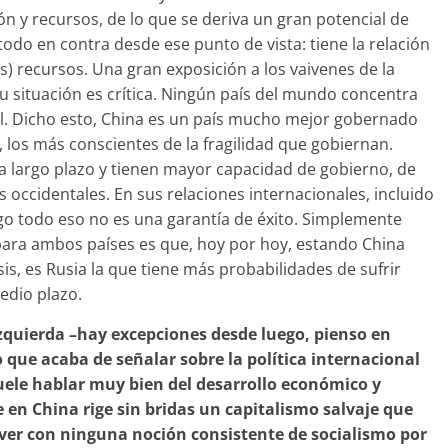
ón y recursos, de lo que se deriva un gran potencial de
todo en contra desde ese punto de vista: tiene la relación
s) recursos. Una gran exposición a los vaivenes de la
u situación es crítica. Ningún país del mundo concentra
al. Dicho esto, China es un país mucho mejor gobernado
 los más conscientes de la fragilidad que gobiernan.
 a largo plazo y tienen mayor capacidad de gobierno, de
os occidentales. En sus relaciones internacionales, incluido
ego todo eso no es una garantía de éxito. Simplemente
a para ambos países es que, hoy por hoy, estando China
s, es Rusia la que tiene más probabilidades de sufrir
medio plazo.
izquierda –hay excepciones desde luego, pienso en
 que acaba de señalar sobre la política internacional
suele hablar muy bien del desarrollo económico y
ue en China rige sin bridas un capitalismo salvaje que
ver con ninguna noción consistente de socialismo por