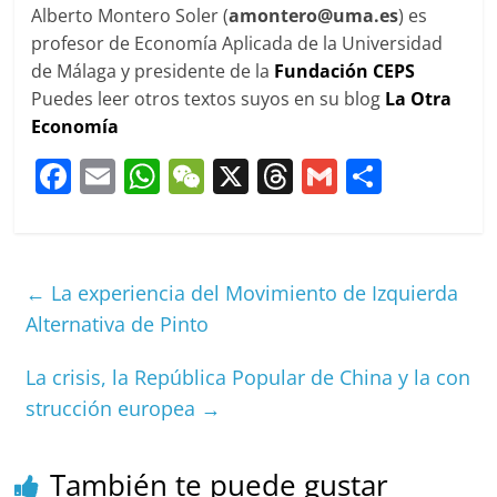
Alberto Montero Soler (
amontero@uma.es
) es
profesor de Economía Aplicada de la Universidad
de Málaga y presidente de la
Fundación CEPS
Puedes leer otros textos suyos en su blog
La Otra
Economía
F
E
W
W
X
T
G
C
a
m
h
e
h
m
o
c
ai
at
C
re
ai
m
e
l
s
h
a
l
p
←
La experiencia del Movimiento de Izquierda
b
A
at
d
ar
Alternativa de Pinto
o
p
s
tir
La crisis, la República Popular de China y la con
o
p
strucción europea
→
k
También te puede gustar