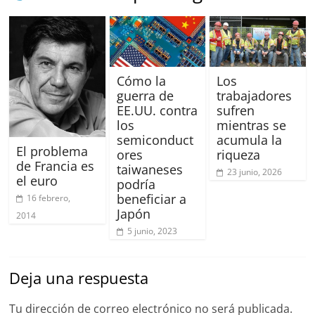
Cómo la
Los
guerra de
trabajadores
EE.UU. contra
sufren
los
mientras se
semiconduct
acumula la
El problema
ores
riqueza
de Francia es
taiwaneses
23 junio, 2026
el euro
podría
beneficiar a
16 febrero,
Japón
2014
5 junio, 2023
Deja una respuesta
Tu dirección de correo electrónico no será publicada.