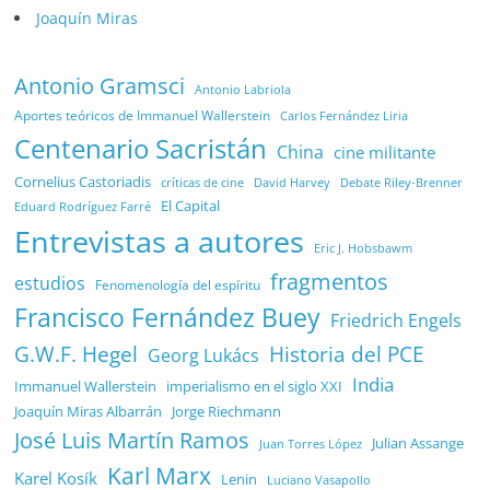
Joaquín Miras
Antonio Gramsci
Antonio Labriola
Aportes teóricos de Immanuel Wallerstein
Carlos Fernández Liria
Centenario Sacristán
China
cine militante
Cornelius Castoriadis
Debate Riley-Brenner
críticas de cine
David Harvey
El Capital
Eduard Rodríguez Farré
Entrevistas a autores
Eric J. Hobsbawm
fragmentos
estudios
Fenomenología del espíritu
Francisco Fernández Buey
Friedrich Engels
G.W.F. Hegel
Historia del PCE
Georg Lukács
India
Immanuel Wallerstein
imperialismo en el siglo XXI
Joaquín Miras Albarrán
Jorge Riechmann
José Luis Martín Ramos
Julian Assange
Juan Torres López
Karl Marx
Karel Kosík
Lenin
Luciano Vasapollo