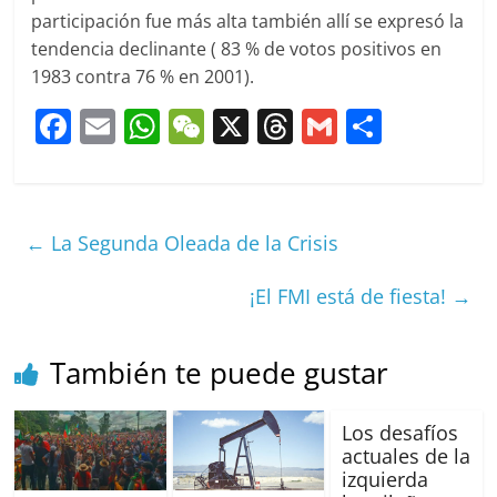
participación fue más alta también allí se expresó la
tendencia declinante ( 83 % de votos positivos en
1983 contra 76 % en 2001).
F
E
W
W
X
T
G
C
a
m
h
e
h
m
o
c
ai
at
C
re
ai
m
e
l
s
h
a
l
p
←
La Segunda Oleada de la Crisis
b
A
at
d
ar
o
p
s
tir
¡El FMI está de fiesta!
→
o
p
k
También te puede gustar
Los desafíos
actuales de la
izquierda