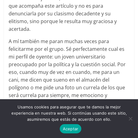
que acompaña este artículo y no es para
denunciarla por su clasismo decadente y su
elitismo, sino porque le resulta muy graciosa y
acertada.
A mí también me paran muchas veces para
felicitarme por el grupo. Sé perfectamente cual es
mi perfil de oyente: un joven universitario
preocupado por la política y la cuestión social. Por
eso, cuando muy de vez en cuando, me para un
cani, me dicen que sueno en el almacén del
polígono o me pide una foto un currela de los que
será currela para siempre, me emociono y
verdaderamente me siento orgulloso de mi trabajo.
Usamos cookies para asegurar que te damos la mejor
Los de arriba de la foto son la sal de la tierra, la
experiencia en nuestra web. Si continúas usando este sitio,
espalda del mundo. Y sin ellos estamos
asumiremos que estás de acuerdo con ello.
condenados a no vencer. Sin ellos el miedo no
Aceptar
puede cambiar de bando. Quizás van en distintos