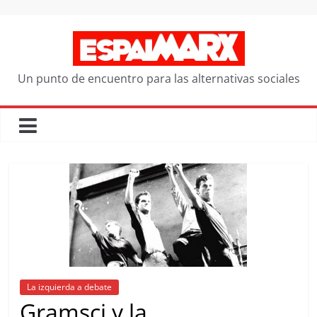
Saltar
al
contenido
Un punto de encuentro para las alternativas sociales
La izquierda a debate
Gramsci y la