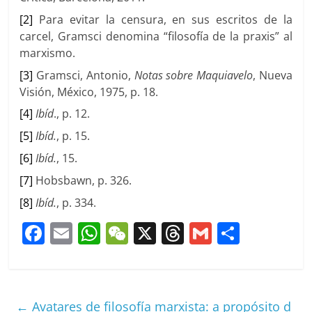
[2]
Para evitar la censura, en sus escritos de la
carcel, Gramsci denomina “filosofía de la praxis” al
marxismo.
[3]
Gramsci, Antonio,
Notas sobre Maquiavelo
, Nueva
Visión, México, 1975, p. 18.
[4]
Ibíd
., p. 12.
[5]
Ibíd.
, p. 15.
[6]
Ibíd.
, 15.
[7]
Hobsbawn, p. 326.
[8]
Ibíd.
, p. 334.
F
E
W
W
X
T
G
C
a
m
h
e
h
m
o
c
ai
at
C
re
ai
m
e
l
s
h
a
l
p
←
Avatares de filosofía marxista: a propósito d