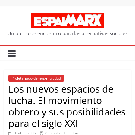
Saltar
al
contenido
Un punto de encuentro para las alternativas sociales
Proletariado-demos-multidud
Los nuevos espacios de
lucha. El movimiento
obrero y sus posibilidades
para el siglo XXI
10 abril, 2006
8 minutos de lectura