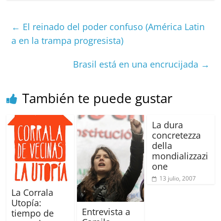
c
ai
at
C
re
ai
m
e
l
s
h
a
l
p
←
El reinado del poder confuso (América Latin
b
A
at
d
ar
a en la trampa progresista)
o
p
s
tir
Brasil está en una encrucijada
→
o
p
k
También te puede gustar
La dura
concretezza
della
mondializzazi
one
13 julio, 2007
La Corrala
Utopía:
Entrevista a
tiempo de