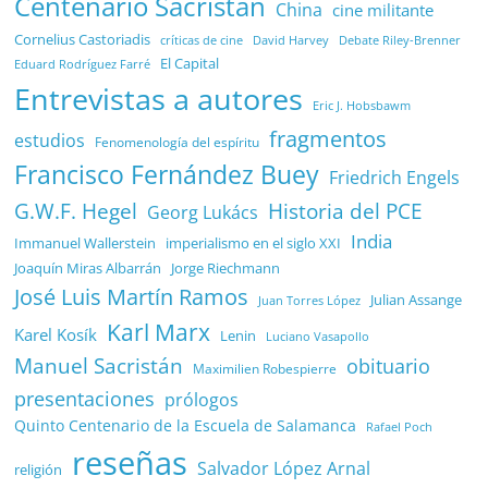
Centenario Sacristán
China
cine militante
Cornelius Castoriadis
Debate Riley-Brenner
críticas de cine
David Harvey
El Capital
Eduard Rodríguez Farré
Entrevistas a autores
Eric J. Hobsbawm
fragmentos
estudios
Fenomenología del espíritu
Francisco Fernández Buey
Friedrich Engels
G.W.F. Hegel
Historia del PCE
Georg Lukács
India
Immanuel Wallerstein
imperialismo en el siglo XXI
Joaquín Miras Albarrán
Jorge Riechmann
José Luis Martín Ramos
Julian Assange
Juan Torres López
Karl Marx
Karel Kosík
Lenin
Luciano Vasapollo
Manuel Sacristán
obituario
Maximilien Robespierre
presentaciones
prólogos
Quinto Centenario de la Escuela de Salamanca
Rafael Poch
reseñas
Salvador López Arnal
religión