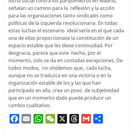
lucha social contra los parquímetros en Madrid,
señalan un camino para la reflexión y la acción
para las organizaciones tanto sindicales como
políticas de la izquierda revolucionaria. En todas
estas luchas el escenario ideal sería en el que cada
una de ellas proporcionase la constitución de un
espacio estable que les diese continuidad. Por
desgracia, parece que este hecho, por el
momento, solo se da en contadas excepciones. De
todos modos, no olvidemos que, cada lucha,
aunque no se traduzca en una victoria o en la
organización estable de los y las que han
participado en ella, crea un poso de subjetividad
que en un momento dado puede producir un
cambio cualitativo.
F
E
W
W
X
T
G
C
a
m
h
e
h
m
o