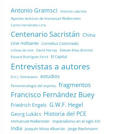
Antonio Gramsci
Antonio Labriola
Aportes teóricos de Immanuel Wallerstein
Carlos Fernández Liria
Centenario Sacristán
China
cine militante
Cornelius Castoriadis
Debate Riley-Brenner
críticas de cine
David Harvey
El Capital
Eduard Rodríguez Farré
Entrevistas a autores
estudios
Eric J. Hobsbawm
fragmentos
Fenomenología del espíritu
Francisco Fernández Buey
G.W.F. Hegel
Friedrich Engels
Historia del PCE
Georg Lukács
Immanuel Wallerstein
imperialismo en el siglo XXI
India
Joaquín Miras Albarrán
Jorge Riechmann