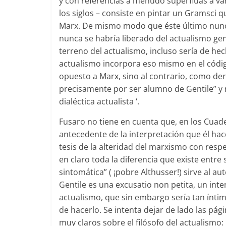
y con referencias a menudo superfluas a var
los siglos – consiste en pintar un Gramsci q
Marx. De mismo modo que éste último nunca
nunca se habría liberado del actualismo gen
terreno del actualismo, incluso sería de hec
actualismo incorpora eso mismo en el códi
opuesto a Marx, sino al contrario, como deri
precisamente por ser alumno de Gentile” y r
dialéctica actualista ‘.
Fusaro no tiene en cuenta que, en los Cua
antecedente de la interpretación que él hac
tesis de la alteridad del marxismo con respe
en claro toda la diferencia que existe entre 
sintomática” ( ¡pobre Althusser!) sirve al a
Gentile es una excusatio non petita, un inte
actualismo, que sin embargo sería tan íntimo
de hacerlo. Se intenta dejar de lado las pá
muy claros sobre el filósofo del actualismo