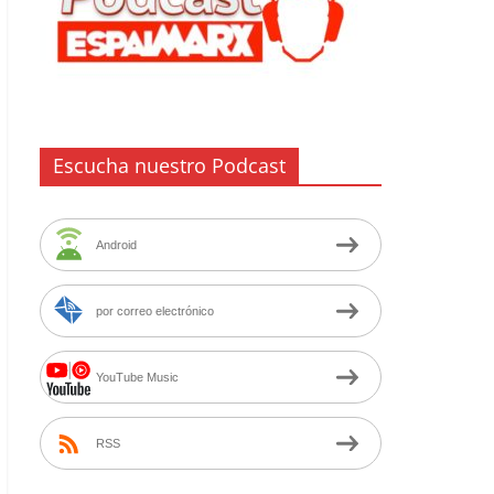
Escucha nuestro Podcast
Android
por correo electrónico
YouTube Music
RSS