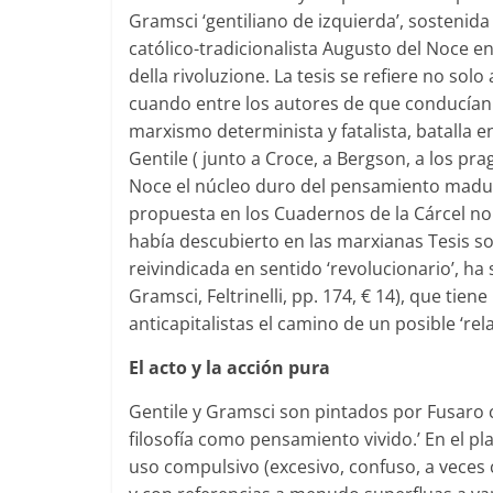
Gramsci ‘gentiliano de izquierda’, sostenida 
católico-tradicionalista Augusto del Noce en
della rivoluzione. La tesis se refiere no so
cuando entre los autores de que conducían s
marxismo determinista y fatalista, batalla 
Gentile ( junto a Croce, a Bergson, a los p
Noce el núcleo duro del pensamiento maduro 
propuesta en los Cuadernos de la Cárcel no 
había descubierto en las marxianas Tesis s
reivindicada en sentido ‘revolucionario’, h
Gramsci, Feltrinelli, pp. 174, € 14), que tie
anticapitalistas el camino de un posible ‘re
El acto y la acción pura
Gentile y Gramsci son pintados por Fusaro c
filosofía como pensamiento vivido.’ En el pla
uso compulsivo (excesivo, confuso, a veces c