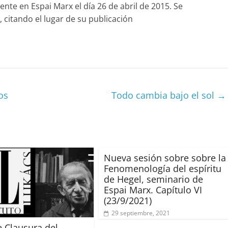
nte en Espai Marx el día 26 de abril de 2015. Se
 citando el lugar de su publicación
C
o
m
p
os
Todo cambia bajo el sol
→
ar
ir
Nueva sesión sobre sobre la
Fenomenología del espíritu
de Hegel, seminario de
Espai Marx. Capítulo VI
(23/9/2021)
29 septiembre, 2021
e Clausura del