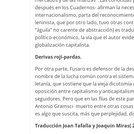
mercados y de las finanzas”. Las conocidas 
después en los Cuadernos- afirman la neces
internacionalismo, parta del reconocimien
leninista, que por otro lado, tuvo otras c
“águila” no carente de abstracción) es tra
político-económico, la vía que el autor evi
globalización capitalista.
Derivas roji-pardas.
Por otra parte, Fusaro es defensor de la de
nombre de la lucha común contra el sistema 
letanía, que sostiene que la vieja dicotomí
oposición entre capitalismo y anticapitali
seguidores. Pero que en las filas de este pa
Antonio Gramsci- muerto entre otras cosas a
es algo que suscita, más que perplejidad, di
Traducción Joan Tafalla y Joaquin Miras
( 