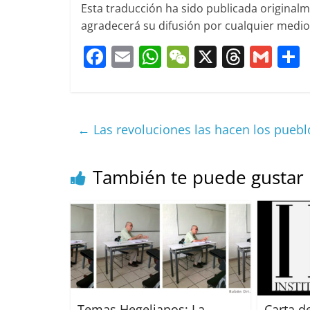
Esta traducción ha sido publicada originalme
agradecerá su difusión por cualquier medio,
F
E
W
W
X
T
G
a
m
h
e
h
m
c
ai
at
C
re
ai
e
l
s
h
a
l
←
Las revoluciones las hacen los puebl
b
A
at
d
o
p
s
t
También te puede gustar
o
p
k
Temas Hegelianos: La
Carta d