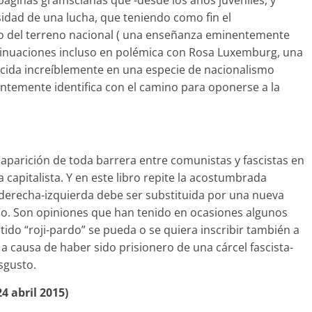
páginas gramscianas que -desde los años juveniles, y
idad de una lucha, que teniendo como fin el
to del terreno nacional ( una enseñanza eminentemente
ontinuaciones incluso en polémica con Rosa Luxemburg, una
ducida increíblemente en una especie de nacionalismo
dentemente identifica con el camino para oponerse a la
saparición de toda barrera entre comunistas y fascistas en
capitalista. Y en este libro repite la acostumbrada
a derecha-izquierda debe ser substituida por una nueva
smo. Son opiniones que han tenido en ocasiones algunos
rtido “roji-pardo” se pueda o se quiera inscribir también a
 causa de haber sido prisionero de una cárcel fascista-
sgusto.
24 abril 2015)