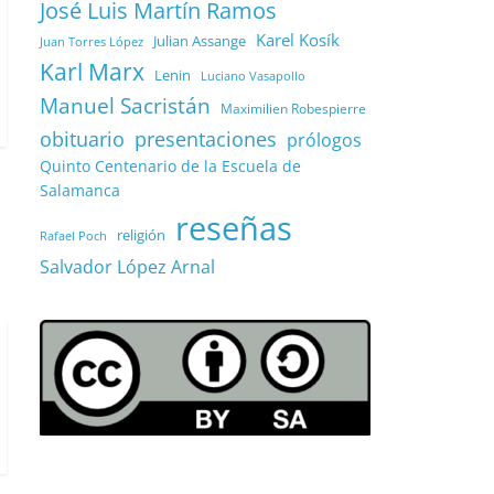
José Luis Martín Ramos
Karel Kosík
Julian Assange
Juan Torres López
Karl Marx
Lenin
Luciano Vasapollo
Manuel Sacristán
Maximilien Robespierre
obituario
presentaciones
prólogos
Quinto Centenario de la Escuela de
Salamanca
reseñas
religión
Rafael Poch
Salvador López Arnal