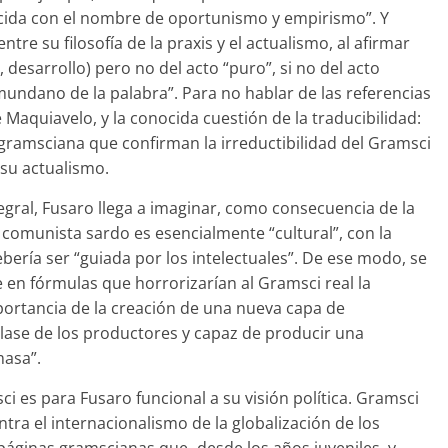
onocida con el nombre de oportunismo y empirismo”. Y
re su filosofía de la praxis y el actualismo, al afirmar
s, desarrollo) pero no del acto “puro”, si no del acto
mundano de la palabra”. Para no hablar de las referencias
Maquiavelo, y la conocida cuestión de la traducibilidad:
s gramsciana que confirman la irreductibilidad del Gramsci
 su actualismo.
tegral, Fusaro llega a imaginar, como consecuencia de la
 comunista sardo es esencialmente “cultural”, con la
ería ser “guiada por los intelectuales”. De ese modo, se
ce en fórmulas que horrorizarían al Gramsci real la
ortancia de la creación de una nueva capa de
clase de los productores y capaz de producir una
masa”.
sci es para Fusaro funcional a su visión política. Gramsci
tra el internacionalismo de la globalización de los