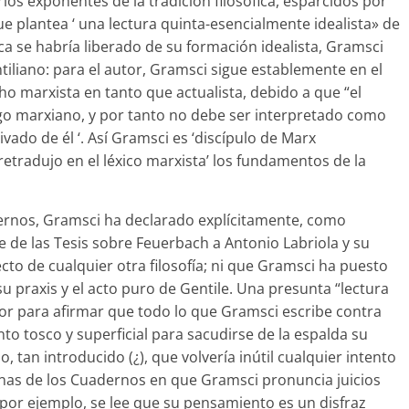
ios exponentes de la tradición filosófica, esparcidos por
ue plantea ‘ una lectura quinta-esencialmente idealista» de
 se habría liberado de su formación idealista, Gramsci
tiliano: para el autor, Gramsci sigue establemente en el
ho marxista en tanto que actualista, debido a que “el
go marxiano, y por tanto no debe ser interpretado como
vado de él ‘. Así Gramsci es ‘discípulo de Marx
etradujo en el léxico marxista’ los fundamentos de la
dernos, Gramsci ha declarado explícitamente, como
e de las Tesis sobre Feuerbach a Antonio Labriola y su
cto de cualquier otra filosofía; ni que Gramsci ha puesto
su praxis y el acto puro de Gentile. Una presunta “lectura
utor para afirmar que todo lo que Gramsci escribe contra
nto tosco y superficial para sacudirse de la espalda su
, tan introducido (¿), que volvería inútil cualquier intento
ginas de los Cuadernos en que Gramsci pronuncia juicios
: por ejemplo, se lee que su pensamiento es un disfraz