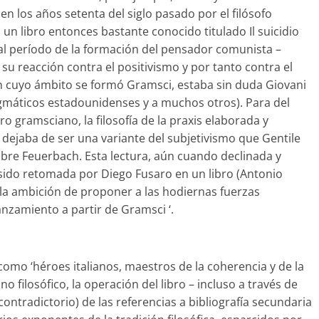
en los años setenta del siglo pasado por el filósofo
 un libro entonces bastante conocido titulado Il suicidio
lo al período de la formación del pensador comunista –
u reacción contra el positivismo y por tanto contra el
en cuyo ámbito se formó Gramsci, estaba sin duda Giovani
ragmáticos estadounidenses y a muchos otros). Para del
gramsciano, la filosofía de la praxis elaborada y
dejaba de ser una variante del subjetivismo que Gentile
obre Feuerbach. Esta lectura, aún cuando declinada y
a sido retomada por Diego Fusaro en un libro (Antonio
ne la ambición de proponer a las hodiernas fuerzas
lanzamiento a partir de Gramsci ‘.
omo ‘héroes italianos, maestros de la coherencia y de la
no filosófico, la operación del libro – incluso a través de
ontradictorio) de las referencias a bibliografía secundaria