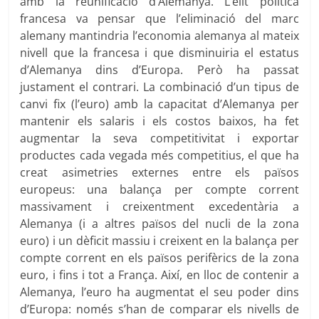
amb la reunificació d’Alemanya. L’elit política
francesa va pensar que l’eliminació del marc
alemany mantindria l’economia alemanya al mateix
nivell que la francesa i que disminuiria el estatus
d’Alemanya dins d’Europa. Però ha passat
justament el contrari. La combinació d’un tipus de
canvi fix (l’euro) amb la capacitat d’Alemanya per
mantenir els salaris i els costos baixos, ha fet
augmentar la seva competitivitat i exportar
productes cada vegada més competitius, el que ha
creat asimetries externes entre els països
europeus: una balança per compte corrent
massivament i creixentment excedentària a
Alemanya (i a altres països del nucli de la zona
euro) i un dèficit massiu i creixent en la balança per
compte corrent en els països perifèrics de la zona
euro, i fins i tot a França. Així, en lloc de contenir a
Alemanya, l’euro ha augmentat el seu poder dins
d’Europa: només s’han de comparar els nivells de