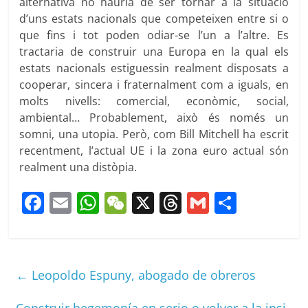
alternativa no hauria de ser tornar a la situació
d’uns estats nacionals que competeixen entre si o
que fins i tot poden odiar-se l’un a l’altre. Es
tractaria de construir una Europa en la qual els
estats nacionals estiguessin realment disposats a
cooperar, sincera i fraternalment com a iguals, en
molts nivells: comercial, econòmic, social,
ambiental… Probablement, això és només un
somni, una utopia. Però, com Bill Mitchell ha escrit
recentment, l’actual UE i la zona euro actual són
realment una distòpia.
F
E
W
W
X
T
G
C
a
m
h
e
h
m
o
c
ai
at
C
re
ai
m
e
l
s
h
a
l
p
←
Leopoldo Espuny, abogado de obreros
b
A
at
d
ar
Construir hegemonía en serio o volver a la insi