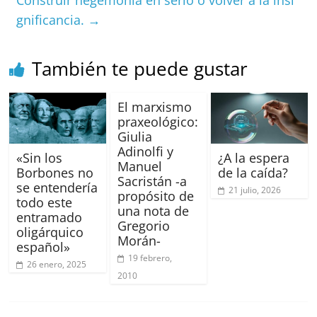
o
p
s
tir
gnificancia.
→
o
p
k
También te puede gustar
El marxismo
praxeológico:
Giulia
Adinolfi y
«Sin los
¿A la espera
Manuel
Borbones no
de la caída?
Sacristán -a
se entendería
21 julio, 2026
propósito de
todo este
una nota de
entramado
Gregorio
oligárquico
Morán-
español»
19 febrero,
26 enero, 2025
2010