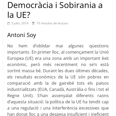
Democràcia i Sobirania a
la UE?
3 julio, 2016
10 minutos de lectura
Antoni Soy
No hem d’oblidar mai algunes qüestions
importants. En primer lloc, al començament la Unió
Europea (UE) era una zona amb un important èxit
econòmic, però més recentment no se’n està
sortint massa bé. Durant les dues últimes dècades,
els resultats econòmics de la UE són pobres en
comparació amb la de gairebé tots els països
industrialitzats (EUA, Canadà, Austràlia o fins i tot el
Regne Unit). S’han assenyalat diferents raons
d’aquesta situació: la política de la UE ha tendit cap
a una regulació i una interferència excessives que
han donat lloc a una despesa insuficient i ineficient