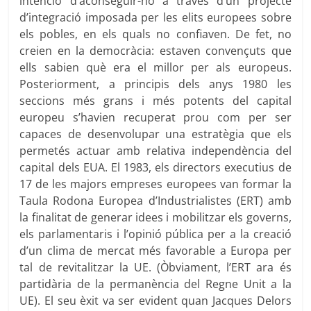
intenció d’aconseguir-ho a través d’un projecte
d’integració imposada per les elits europees sobre
els pobles, en els quals no confiaven. De fet, no
creien en la democràcia: estaven convençuts que
ells sabien què era el millor per als europeus.
Posteriorment, a principis dels anys 1980 les
seccions més grans i més potents del capital
europeu s’havien recuperat prou com per ser
capaces de desenvolupar una estratègia que els
permetés actuar amb relativa independència del
capital dels EUA. El 1983, els directors executius de
17 de les majors empreses europees van formar la
Taula Rodona Europea d’Industrialistes (ERT) amb
la finalitat de generar idees i mobilitzar els governs,
els parlamentaris i l’opinió pública per a la creació
d’un clima de mercat més favorable a Europa per
tal de revitalitzar la UE. (Òbviament, l’ERT ara és
partidària de la permanència del Regne Unit a la
UE). El seu èxit va ser evident quan Jacques Delors