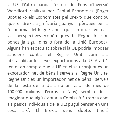
la UE. D’altra banda, l’estudi del Fons d’Inversió
Woodford realitzat per Capital Economics (Roger
Bootle) -o els Economistes pel Brexit- que conclou
que el Brexit significaria guanys i pèrdues per a
l’economia del Regne Unit i que, en qualsevol cas,
«les perspectives econòmiques del Regne Unit són
bones ja sigui dins o fora de la Unió Europea».
Alguns han especulat sobre si la UE podria imposar
sancions contra el Regne Unit, com ara
obstaculitzar les seves exportacions a la UE. Ara bé,
tenint en compte que la UE en el seu conjunt és un
exportador net de béns i serveis al Regne Unit (el
Regne Unit és un importador net de béns i serveis
de la resta de la UE amb un valor de més de
100.000 milions d’euros a l’any) sembla difícil
imaginar que algú (tant a la Comissió Europea com
als països individuals de la UE) pugui pensar en una
cosa així. El Brexit, sens dubte, tindrà