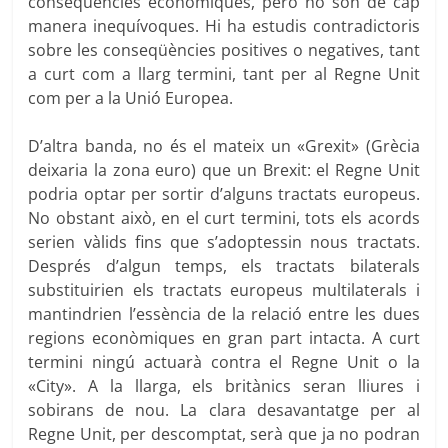
conseqüències econòmiques, però no són de cap
manera inequívoques. Hi ha estudis contradictoris
sobre les conseqüències positives o negatives, tant
a curt com a llarg termini, tant per al Regne Unit
com per a la Unió Europea.
D’altra banda, no és el mateix un «Grexit» (Grècia
deixaria la zona euro) que un Brexit: el Regne Unit
podria optar per sortir d’alguns tractats europeus.
No obstant això, en el curt termini, tots els acords
serien vàlids fins que s’adoptessin nous tractats.
Després d’algun temps, els tractats bilaterals
substituirien els tractats europeus multilaterals i
mantindrien l’essència de la relació entre les dues
regions econòmiques en gran part intacta. A curt
termini ningú actuarà contra el Regne Unit o la
«City». A la llarga, els britànics seran lliures i
sobirans de nou. La clara desavantatge per al
Regne Unit, per descomptat, serà que ja no podran