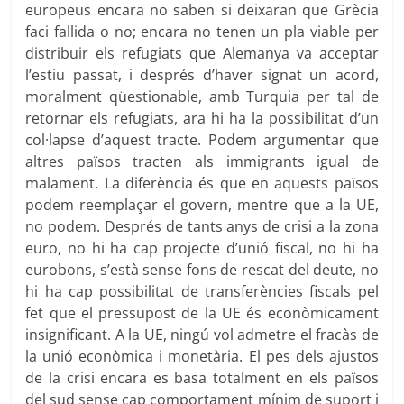
europeus encara no saben si deixaran que Grècia
faci fallida o no; encara no tenen un pla viable per
distribuir els refugiats que Alemanya va acceptar
l’estiu passat, i després d’haver signat un acord,
moralment qüestionable, amb Turquia per tal de
retornar els refugiats, ara hi ha la possibilitat d’un
col·lapse d’aquest tracte. Podem argumentar que
altres països tracten als immigrants igual de
malament. La diferència és que en aquests països
podem reemplaçar el govern, mentre que a la UE,
no podem. Després de tants anys de crisi a la zona
euro, no hi ha cap projecte d’unió fiscal, no hi ha
eurobons, s’està sense fons de rescat del deute, no
hi ha cap possibilitat de transferències fiscals pel
fet que el pressupost de la UE és econòmicament
insignificant. A la UE, ningú vol admetre el fracàs de
la unió econòmica i monetària. El pes dels ajustos
de la crisi encara es basa totalment en els països
del sud sense cap comportament mínim de suport i