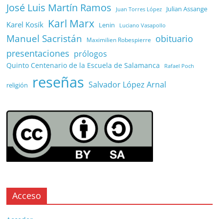
José Luis Martín Ramos
Julian Assange
Juan Torres López
Karl Marx
Karel Kosík
Lenin
Luciano Vasapollo
Manuel Sacristán
obituario
Maximilien Robespierre
presentaciones
prólogos
Quinto Centenario de la Escuela de Salamanca
Rafael Poch
reseñas
Salvador López Arnal
religión
Acceso