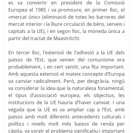
es va convertir en president de la Comissió
Europea el 1985 i va promoure, en primer lloc, el
«mercat únic» (eliminació de totes les barreres del
mercat interior i la lliure circulació de béns, serveis i
capitals a la UE), i en segon lloc, la moneda única a
partir del tractat de Maastritcht.
En tercer lloc, l’extensió de l’adhesió a la UE dels
països de l’Est, que venien del comunisme era
probablement, i en cert sentit, una fita important.
Amb aquesta extensió el mateix concepte d’Europa
va canviar radicalment. Però, per desgràcia, ningú
va considerar la idea que la naturalesa fonamental,
el tipus d’associació europea, els objectius, les
institucions de la UE hauria d’haver canviat. I una
vegada que la UE es va ampliar cap a l’Est, amb
països amb molt diferents antecedents culturals i
polítics i nivells molt més baixos de renda per
càpita, va sorgir el problema significatiu i important