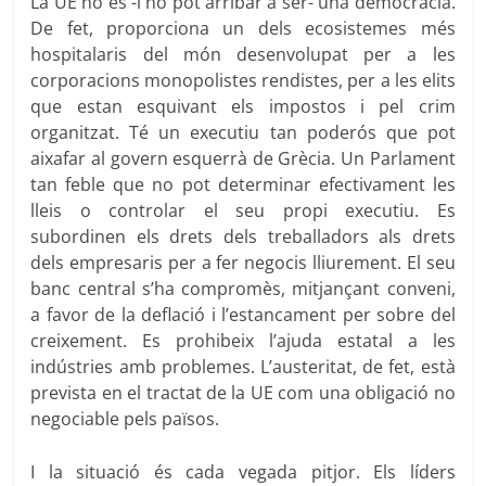
La UE no és -i no pot arribar a ser- una democràcia.
De fet, proporciona un dels ecosistemes més
hospitalaris del món desenvolupat per a les
corporacions monopolistes rendistes, per a les elits
que estan esquivant els impostos i pel crim
organitzat. Té un executiu tan poderós que pot
aixafar al govern esquerrà de Grècia. Un Parlament
tan feble que no pot determinar efectivament les
lleis o controlar el seu propi executiu. Es
subordinen els drets dels treballadors als drets
dels empresaris per a fer negocis lliurement. El seu
banc central s’ha compromès, mitjançant conveni,
a favor de la deflació i l’estancament per sobre del
creixement. Es prohibeix l’ajuda estatal a les
indústries amb problemes. L’austeritat, de fet, està
prevista en el tractat de la UE com una obligació no
negociable pels països.
I la situació és cada vegada pitjor. Els líders