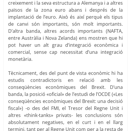
creixement i la seva estructura a Alemanya i a altres
països de la zona euro abans i després de la
implantació de l’euro. Això és així perquè els tipus
de canvi són importants, són molt importants.
D’altra banda, altres acords importants (NAFTA,
entre Austràlia i Nova Zelanda) ens mostren que hi
pot haver un alt grau d’integració econòmica i
comercial, sense cap necessitat d’una integració
monetària.
Tècnicament, des del punt de vista econòmic hi ha
estudis contradictoris en relació amb les
conseqüències econòmiques del Brexit. D’una
banda, la posició «oficial» de l’estudi de l’OCDE («Les
conseqüències econòmiques del Brexit: una decisió
fiscal») -o des del FMI, el Tresor del Regne Unit i
altres «think-tanks» privats- les conclusions són
absolutament negatives, en el curt i en el llarg
termini, tant per al Regne Unit com per a la resta de