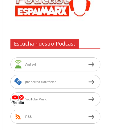
Escucha nuestro Podcast
Android
por correo electrónico
YouTube Music
RSS