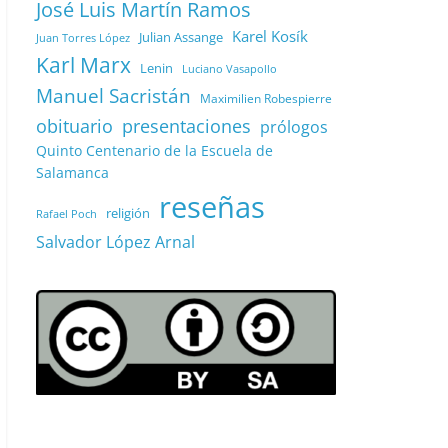
José Luis Martín Ramos
Karel Kosík
Julian Assange
Juan Torres López
Karl Marx
Lenin
Luciano Vasapollo
Manuel Sacristán
Maximilien Robespierre
obituario
presentaciones
prólogos
Quinto Centenario de la Escuela de
Salamanca
reseñas
religión
Rafael Poch
Salvador López Arnal