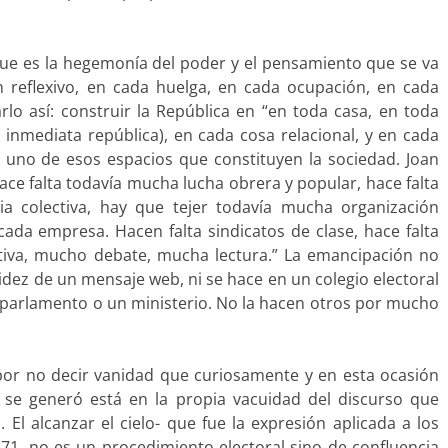
ue es la hegemonía del poder y el pensamiento que se va
n reflexivo, en cada huelga, en cada ocupación, en cada
lo así: construir la República en “en toda casa, en toda
 inmediata república), en cada cosa relacional, y en cada
a uno de esos espacios que constituyen la sociedad. Joan
ace falta todavía mucha lucha obrera y popular, hace falta
ia colectiva, hay que tejer todavía mucha organización
 cada empresa. Hacen falta sindicatos de clase, hace falta
iva, mucho debate, mucha lectura.” La emancipación no
pidez de un mensaje web, ni se hace en un colegio electoral
 parlamento o un ministerio. No la hacen otros por mucho
 por no decir vanidad que curiosamente y en esta ocasión
e se generó está en la propia vacuidad del discurso que
El alcanzar el cielo- que fue la expresión aplicada a los
1, no es un procedimiento electoral sino de confluencia