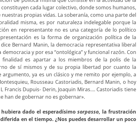
nición de política misma que consiste en la actividad de la
 constituyen cada lugar colectivo, donde somos humanos,
de nuestras propias vidas. La soberanía, como una parte del
oralidad misma, es por naturaleza indelegable porque la
ión en representante no es una categoría de lo político
epresentación es la forma de organización política de la
 dice Bernard Manin, la democracia representativa liberal
la democracia y por esa “ontológica” y funcional razón. Con
 finalidad es apartar a los miembros de la polis de la
ierno de sí mismos y de su propia libertad por cuanto la
te argumento, ya es un clásico y me remito por ejemplo, a
Montesquieu, Rousseau Castoriadis, Bernard Manin, o hoy
 L Francis Dupuis- Derin, Joaquin Miras…. Castoriadis tiene
que han de gobernar no es gobernar».
e hubiera dado el esperadísimo
sorpasso
, la frustración
diferida en el tiempo. ¿Nos puedes desarrollar un poco