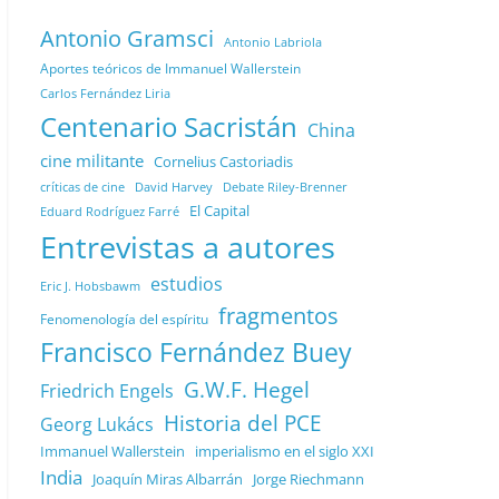
Antonio Gramsci
Antonio Labriola
Aportes teóricos de Immanuel Wallerstein
Carlos Fernández Liria
Centenario Sacristán
China
cine militante
Cornelius Castoriadis
Debate Riley-Brenner
críticas de cine
David Harvey
El Capital
Eduard Rodríguez Farré
Entrevistas a autores
estudios
Eric J. Hobsbawm
fragmentos
Fenomenología del espíritu
Francisco Fernández Buey
G.W.F. Hegel
Friedrich Engels
Historia del PCE
Georg Lukács
Immanuel Wallerstein
imperialismo en el siglo XXI
India
Joaquín Miras Albarrán
Jorge Riechmann