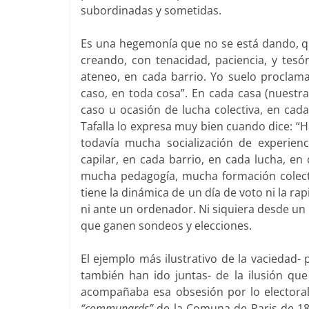
subordinadas y sometidas.
Es una hegemonía que no se está dando, q
creando, con tenacidad, paciencia, y tesó
ateneo, en cada barrio. Yo suelo proclamar
caso, en toda cosa”. En cada casa (nuestra
caso u ocasión de lucha colectiva, en cad
Tafalla lo expresa muy bien cuando dice: “H
todavía mucha socialización de experienc
capilar, en cada barrio, en cada lucha, en
mucha pedagogía, mucha formación colect
tiene la dinámica de un día de voto ni la ra
ni ante un ordenador. Ni siquiera desde un
que ganen sondeos y elecciones.
El ejemplo más ilustrativo de la vaciedad-
también han ido juntas- de la ilusión qu
acompañaba esa obsesión por lo electoral. 
“communards”
de la Comuna de Paris de 187