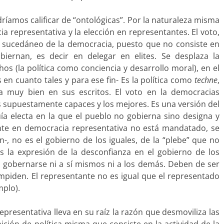
íamos calificar de “ontológicas”. Por la naturaleza misma
ia representativa y la elección en representantes. El voto,
un sucedáneo de la democracia, puesto que no consiste en
iernan, es decir en delegar en elites. Se desplaza la
s (la política como conciencia y desarrollo moral), en el
en cuanto tales y para ese fin- Es la política como
techne
,
ra muy bien en sus escritos. El voto en la democracias
os supuestamente capaces y los mejores. Es una versión del
ía electa en la que el pueblo no gobierna sino designa y
ante en democracia representativa no está mandatado, se
n-, no es el gobierno de los iguales, de la “plebe” que no
s la expresión de la desconfianza en el gobierno de los
a gobernarse ni a sí mismos ni a los demás. Deben de ser
impiden. El representante no es igual que el representado
mplo).
representativa lleva en su raíz la razón que desmoviliza las