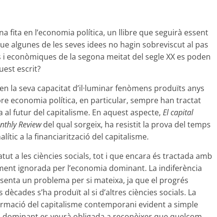
a fita en l’economia política, un llibre que seguirà essent
ue algunes de les seves idees no hagin sobreviscut al pas
s i econòmiques de la segona meitat del segle XX es poden
uest escrit?
au en la seva capacitat d’il·luminar fenòmens produïts anys
bre economia política, en particular, sempre han tractat
 al futur del capitalisme. En aquest aspecte,
El capital
nthly Review
del qual sorgeix, ha resistit la prova del temps
ític a la financiarització del capitalisme.
tut a les ciències socials, tot i que encara és tractada amb
ment ignorada per l’economia dominant. La indiferència
senta un problema per si mateixa, ja que el progrés
 dècades s’ha produït al si d’altres ciències socials. La
ormació del capitalisme contemporani evident a simple
mia dominant es veurà obligada a reconèixer que quelcom