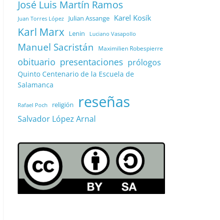
José Luis Martín Ramos
Karel Kosík
Julian Assange
Juan Torres López
Karl Marx
Lenin
Luciano Vasapollo
Manuel Sacristán
Maximilien Robespierre
obituario
presentaciones
prólogos
Quinto Centenario de la Escuela de
Salamanca
reseñas
religión
Rafael Poch
Salvador López Arnal