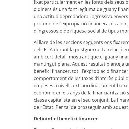
fixat particularment en les fonts dels seus
o diners és una font legítima de guany finan
una actitud depredadora i agressiva envers 
profund de l’expropiació financera, és a dir, 
d’ingressos o de riquesa social de tipus mone
Al llarg de les seccions següents ens fixar
dels EUA durant la postguerra. La relació en
amb cert detall, mostrant que el guany fina
mantingut plana. Aquest resultat planteja un 
benefici financer, tot i l’expropiació financ
comportament de les taxes d’interès públic q
empeses a nivells extraordinàriament baixes
econòmic en els anys de la financiarització s
classe capitalista en el seu conjunt. La fin
de l’Estat. Per tal de prosseguir amb aquest 
Definint el benefici financer