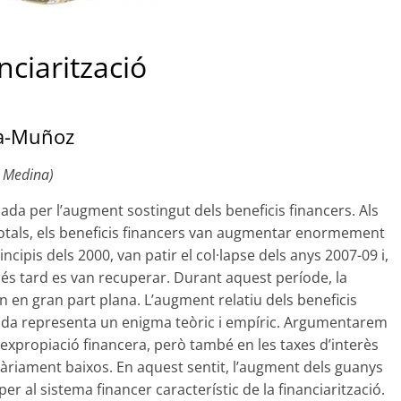
nciarització
ta-Muñoz
t Medina)
cada per l’augment sostingut dels beneficis financers. Als
totals, els beneficis financers van augmentar enormement
ncipis dels 2000, van patir el col·lapse dels anys 2007-09 i,
més tard es van recuperar. Durant aquest període, la
 en gran part plana. L’augment relatiu dels beneficis
ancada representa un enigma teòric i empíric. Argumentarem
l’expropiació financera, però també en les taxes d’interès
àriament baixos. En aquest sentit, l’augment dels guanys
er al sistema financer característic de la financiarització.