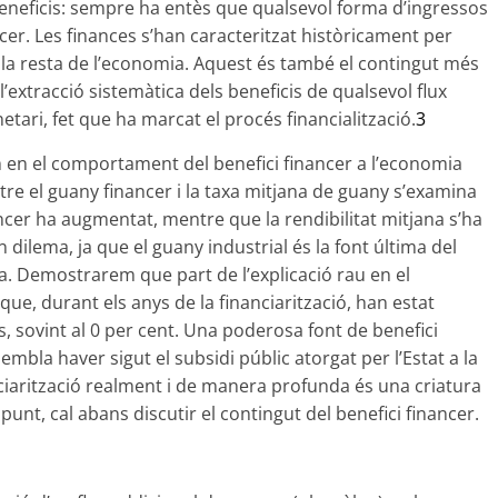
 beneficis: sempre ha entès que qualsevol forma d’ingressos
cer. Les finances s’han caracteritzat històricament per
la resta de l’economia. Aquest és també el contingut més
l’extracció sistemàtica dels beneficis de qualsevol flux
tari, fet que ha marcat el procés financialització.
3
em en el comportament del benefici financer a l’economia
tre el guany financer i la taxa mitjana de guany s’examina
ncer ha augmentat, mentre que la rendibilitat mitjana s’ha
dilema, ja que el guany industrial és la font última del
era. Demostrarem que part de l’explicació rau en el
ue, durant els anys de la financiarització, han estat
, sovint al 0 per cent. Una poderosa font de benefici
embla haver sigut el subsidi públic atorgat per l’Estat a la
anciarització realment i de manera profunda és una criatura
punt, cal abans discutir el contingut del benefici financer.