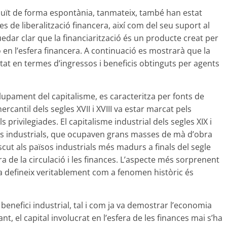
uït de forma espontània, tanmateix, també han estat
ues de liberalització financera, així com del seu suport al
edar clar que la financiarització és un producte creat per
ó en l’esfera financera. A continuació es mostrarà que la
stat en termes d’ingressos i beneficis obtinguts per agents
lupament del capitalisme, es caracteritza per fonts de
ercantil dels segles XVII i XVIII va estar marcat pels
privilegiades. El capitalisme industrial dels segles XIX i
ses industrials, que ocupaven grans masses de mà d’obra
ascut als països industrials més madurs a finals del segle
era de la circulació i les finances. L’aspecte més sorprenent
e la defineix veritablement com a fenomen històric és
l benefici industrial, tal i com ja va demostrar l’economia
ant, el capital involucrat en l’esfera de les finances mai s’ha