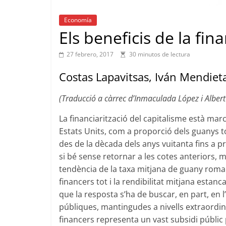
Economía
Els beneficis de la fina
27 febrero, 2017
30 minutos de lectura
Costas Lapavitsas, Iván Mendie
(Traducció a càrrec d’Inmaculada López i Alber
La financiarització del capitalisme està mar
Estats Units, com a proporció dels guanys 
des de la dècada dels anys vuitanta fins a pri
si bé sense retornar a les cotes anteriors, 
tendència de la taxa mitjana de guany roman
financers tot i la rendibilitat mitjana est
que la resposta s’ha de buscar, en part, en 
públiques, mantingudes a nivells extraordin
financers representa un vast subsidi públic p