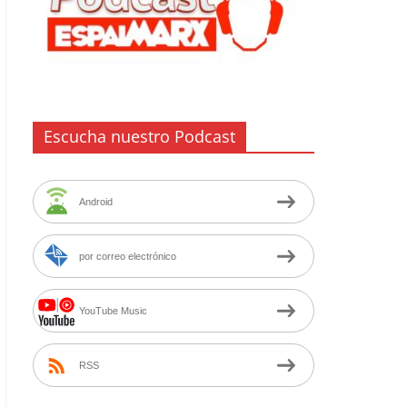
Escucha nuestro Podcast
Android
por correo electrónico
YouTube Music
RSS