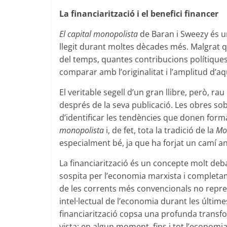
La financiarització i el benefici financer
El capital monopolista
de Baran i Sweezy és un
llegit durant moltes dècades més. Malgrat q
del temps, quantes contribucions polítique
comparar amb l’originalitat i l’amplitud d’aq
El veritable segell d’un gran llibre, però, r
després de la seva publicació. Les obres so
d’identificar les tendències que donen forma
monopolista
i, de fet, tota la tradició de la
Mo
especialment bé, ja que ha forjat un camí anal
La financiarització és un concepte molt deba
sospita per l’economia marxista i completa
de les corrents més convencionals no repre
intel·lectual de l’economia durant les últimes
financiarització copsa una profunda transf
vista; en algun moment, fins i tot l’econo