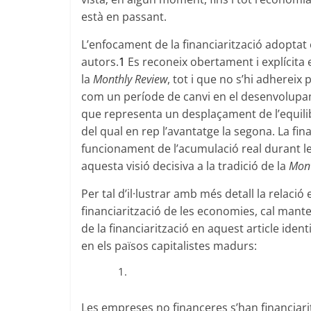
està en passant.
L’enfocament de la financiarització adoptat e
autors.
1
Es reconeix obertament i explícita
la
Monthly Review
, tot i que no s’hi adhereix
com un període de canvi en el desenvolupam
que representa un desplaçament de l’equilibri
del qual en rep l’avantatge la segona. La fina
funcionament de l’acumulació real durant l
aquesta visió decisiva a la tradició de la
Mont
Per tal d’il·lustrar amb més detall la relació 
financiarització de les economies, cal mante
de la financiarització en aquest article identi
en els països capitalistes madurs:
Les empreses no financeres s’han financiari