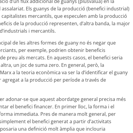
ació d’un flux addicional de guanys (plusvàlua) en la
 assalariat. Els guanys de la producció (benefici industrial)
s capitalistes mercantils, que especulen amb la producció
neficis de la producció representen, d’altra banda, la major
d’industrials i mercantils.
ncipal de les altres formes de guany no és negar que
erciants, per exemple, podrien obtenir beneficis
de preu als mercats. En aquests casos, el benefici seria
altra, un joc de suma zero. En general, però, la
arx a la teoria econòmica va ser la d’identificar el guany
r agregat a la producció per període a través de
er adonar-se que aquest abordatge general precisa més
tar el benefici financer. En primer lloc, la forma i el
 forma immediata. Pres de manera molt general, per
simplement el benefici generat a partir d’activitats
uposaria una definició molt àmplia que inclouria