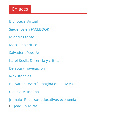
Enlaces
Biblioteca Virtual
Síguenos en FACEBOOK
Mientras tanto
Marxismo crítico
Salvador López Arnal
Karel Kosík. Decencia y crítica
Derrota y navegación
R-existencias
Bolívar Echeverría (página de la UAM)
Ciencía Mundana
Jramajo- Recursos educativos economía
Joaquín Miras