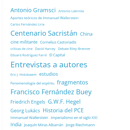
Antonio Gramsci
Antonio Labriola
Aportes teóricos de Immanuel Wallerstein
Carlos Fernández Liria
Centenario Sacristán
China
cine militante
Cornelius Castoriadis
Debate Riley-Brenner
críticas de cine
David Harvey
El Capital
Eduard Rodríguez Farré
Entrevistas a autores
estudios
Eric J. Hobsbawm
fragmentos
Fenomenología del espíritu
Francisco Fernández Buey
G.W.F. Hegel
Friedrich Engels
Historia del PCE
Georg Lukács
Immanuel Wallerstein
imperialismo en el siglo XXI
India
Joaquín Miras Albarrán
Jorge Riechmann