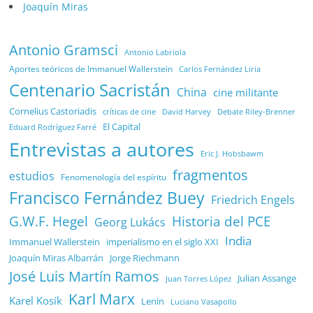
Joaquín Miras
Antonio Gramsci
Antonio Labriola
Aportes teóricos de Immanuel Wallerstein
Carlos Fernández Liria
Centenario Sacristán
China
cine militante
Cornelius Castoriadis
Debate Riley-Brenner
críticas de cine
David Harvey
El Capital
Eduard Rodríguez Farré
Entrevistas a autores
Eric J. Hobsbawm
fragmentos
estudios
Fenomenología del espíritu
Francisco Fernández Buey
Friedrich Engels
G.W.F. Hegel
Historia del PCE
Georg Lukács
India
Immanuel Wallerstein
imperialismo en el siglo XXI
Joaquín Miras Albarrán
Jorge Riechmann
José Luis Martín Ramos
Julian Assange
Juan Torres López
Karl Marx
Karel Kosík
Lenin
Luciano Vasapollo