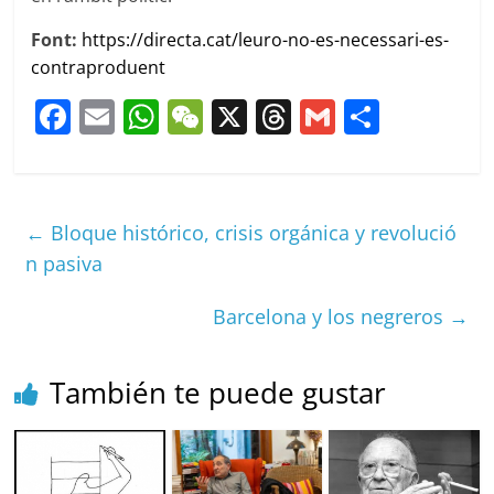
Font:
https://directa.cat/leuro-no-es-necessari-es-
contraproduent
F
E
W
W
X
T
G
C
a
m
h
e
h
m
o
c
ai
at
C
re
ai
m
e
l
s
h
a
l
p
←
Bloque histórico, crisis orgánica y revolució
b
A
at
d
ar
n pasiva
o
p
s
tir
Barcelona y los negreros
→
o
p
k
También te puede gustar