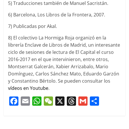
5) Traducciones también de Manuel Sacristán.
6) Barcelona, Los Libros de la Frontera, 2007.
7) Publicadas por Akal.
8) El colectivo La Hormiga Roja organizó en la
librería Enclave de Libros de Madrid, un interesante
ciclo de sesiones de lectura de El Capital el curso
2016-2017 en el que intervinieron, entre otros,
Montserrat Galcerán, Xabier Arrizabalo, Mario
Domínguez, Carlos Sánchez Mato, Eduardo Garzón
y Constantino Bértolo. Se pueden consultar los
vídeos en Youtube
.
F
E
W
W
X
T
G
C
a
m
h
e
h
m
o
c
ai
at
C
re
ai
m
e
l
s
h
a
l
p