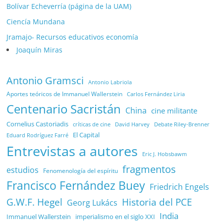
Bolívar Echeverría (página de la UAM)
Ciencía Mundana
Jramajo- Recursos educativos economía
Joaquín Miras
Antonio Gramsci
Antonio Labriola
Aportes teóricos de Immanuel Wallerstein
Carlos Fernández Liria
Centenario Sacristán
China
cine militante
Cornelius Castoriadis
Debate Riley-Brenner
críticas de cine
David Harvey
El Capital
Eduard Rodríguez Farré
Entrevistas a autores
Eric J. Hobsbawm
fragmentos
estudios
Fenomenología del espíritu
Francisco Fernández Buey
Friedrich Engels
G.W.F. Hegel
Historia del PCE
Georg Lukács
India
Immanuel Wallerstein
imperialismo en el siglo XXI