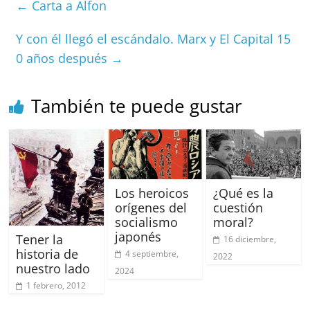
←
Carta a Alfon
b
A
at
d
ar
o
p
s
tir
Y con él llegó el escándalo. Marx y El Capital 15
0 años después
→
o
p
k
También te puede gustar
Los heroicos
¿Qué es la
orígenes del
cuestión
socialismo
moral?
japonés
Tener la
16 diciembre,
historia de
4 septiembre,
2022
nuestro lado
2024
1 febrero, 2012