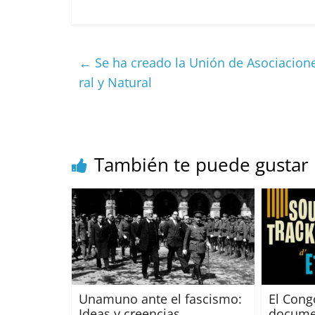
a
m
h
e
h
m
c
ai
at
C
re
ai
e
l
s
h
a
l
←
Se ha creado la Unión de Asociacione
b
A
at
d
ral y Natural
o
p
s
t
o
p
k
También te puede gustar
Unamuno ante el fascismo:
El Congo
Ideas y creencias
docume