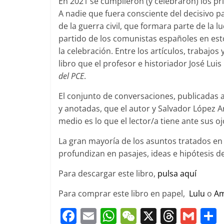
En 2021 se cumplieron (y celebraron) los pr
A nadie que fuera consciente del decisivo pa
de la guerra civil, que formara parte de la l
partido de los comunistas españoles en esto
la celebración. Entre los artículos, trabajo
libro que el profesor e historiador José Lui
del PCE
.
El conjunto de conversaciones, publicadas a
y anotadas, que el autor y Salvador López A
medio es lo que el lector/a tiene ante sus oj
La gran mayoría de los asuntos tratados e
profundizan en pasajes, ideas e hipótesis de
Para descargar este libro,
pulsa aquí
Para comprar este libro en papel,
Lulu
o
A
F
E
W
W
X
T
G