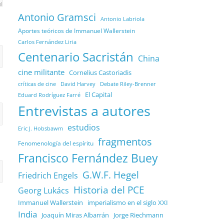
Antonio Gramsci
Antonio Labriola
Aportes teóricos de Immanuel Wallerstein
Carlos Fernández Liria
Centenario Sacristán
China
cine militante
Cornelius Castoriadis
Debate Riley-Brenner
críticas de cine
David Harvey
El Capital
Eduard Rodríguez Farré
Entrevistas a autores
estudios
Eric J. Hobsbawm
fragmentos
Fenomenología del espíritu
Francisco Fernández Buey
G.W.F. Hegel
Friedrich Engels
Historia del PCE
Georg Lukács
Immanuel Wallerstein
imperialismo en el siglo XXI
India
Joaquín Miras Albarrán
Jorge Riechmann