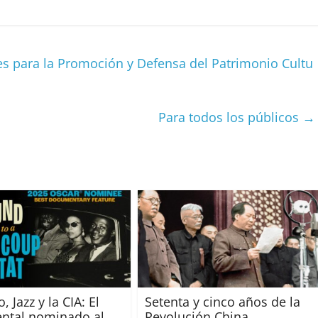
o
m
p
s para la Promoción y Defensa del Patrimonio Cultu
ar
ir
Para todos los públicos
→
, Jazz y la CIA: El
Setenta y cinco años de la
ntal nominado al
Revolución China