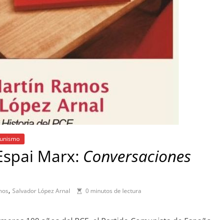
munismo
Espai Marx:
Conversaciones
,
mos
Salvador López Arnal
0 minutos de lectura