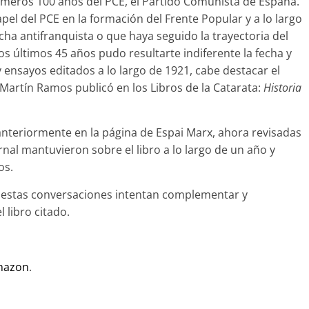
imeros 100 años del PCE, el Partido Comunista de España.
pel del PCE en la formación del Frente Popular y a lo largo
ucha antifranquista o que haya seguido la trayectoria del
s últimos 45 años pudo resultarte indiferente la fecha y
s y ensayos editados a lo largo de 1921, cabe destacar el
s Martín Ramos publicó en los Libros de la Catarata:
Historia
nteriormente en la página de Espai Marx, ahora revisadas
rnal mantuvieron sobre el libro a lo largo de un año y
os.
n estas conversaciones intentan complementar y
l libro citado.
mazon
.
C