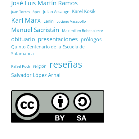
José Luis Martín Ramos
Karel Kosík
Julian Assange
Juan Torres López
Karl Marx
Lenin
Luciano Vasapollo
Manuel Sacristán
Maximilien Robespierre
obituario
presentaciones
prólogos
Quinto Centenario de la Escuela de
Salamanca
reseñas
religión
Rafael Poch
Salvador López Arnal