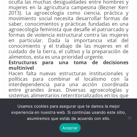
oculta las muchas desigualdades entre hombres y
mujeres en la agricultura campesina (Bezner Kerr
2013). La agroecología como ciencia, práctica y
movimiento social necesita desarrollar formas de
saber, conocimientos y prácticas fundadas en una
agroecología feminista que desafíe el patriarcado y
formas de violencia estructural contra las mujeres
en particular. Dada la importancia vital del
conocimiento y el trabajo de las mujeres en el
cuidado de la tierra, el cultivo y la preparación de
alimentos, esta es una prioridad urgente.
Estructuras para una toma de decisiones
multinivel
Hacen falta nuevas estructuras institucionales y
políticas para combinar el localismo con la
interdependencia para una acción coordinada
entre grandes áreas. Diversas agroecologías y
sistemas alimentarios reterritorializados en los que
la economía esté reinserida en la sociedad (de
Polany 1957) requieren la participación inclusiva y
Usamos cookies para asegurar que te damos la mejor
la acción colectiva para coordinar la gestión y la
experiencia en nuestra web. Si continúas usando este sitio,
gobernanza local adaptativa, entre un amplio
asumiremos que estás de acuerdo con ello.
rango de sistemas alimentarios y paisajes
asociados (bosques, humedales, praderas, etc.).
Aceptar
Además, fortalecer sistemas alimentarios