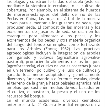
las plagas y construir fertilidad del suelo (esto es,
mediante la siembra intercalada, o el cultivo de
cobertura). Por ejemplo, en el sistema de huertos
de moreras-estanques del delta del río de las
Perlas en China, las hojas del árbol de la morera
sirven para alimentar a los gusanos de seda, que
producen seda. El compost de las moreras y los
excrementos de gusanos de seda se usan en los
estanques para alimentar a los peces, y los
excrementos de los peces y otra materia orgánica
del fango del fondo se emplea como fertilizante
para los árboles (Zhong 1982). Las prácticas
agroecológicas incluyen la integración de árboles
con ganado y cultivos (agricultura agro-silvo-
pastoral), produciendo alimentos de los bosques
(agroforestería), el cultivo de varias cosechas juntas
en un terreno (policultivo) y el uso de cultivos y
ganado localmente adaptados y genéticamente
diversos y funcionando a diferentes escalas, desde
el terreno de la granja hasta paisajes agrarios más
amplios que sostienen medios de vida basados en
el cultivo, el pastoreo, la pesca y el uso de los
recursos del bosque.
En el mundo académico, diversos científicos
anteriores a la 2ª Guerra Mundial empezaron a