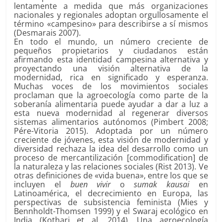
lentamente a medida que más organizaciones
nacionales y regionales adoptan orgullosamente el
término «campesino» para describirse a sí mismos
(Desmarais 2007).
En todo el mundo, un número creciente de
pequeños propietarios y ciudadanos están
afirmando esta identidad campesina alternativa y
proyectando una visión alternativa de la
modernidad, rica en significado y esperanza.
Muchas voces de los movimientos sociales
proclaman que la agroecología como parte de la
soberanía alimentaria puede ayudar a dar a luz a
esta nueva modernidad al regenerar diversos
sistemas alimentarios autónomos (Pimbert 2008;
Pére-Vitoria 2015). Adoptada por un número
creciente de jóvenes, esta visión de modernidad y
diversidad rechaza la idea del desarrollo como un
proceso de mercantilización [commodification] de
la naturaleza y las relaciones sociales (Rist 2013). Ve
otras definiciones de «vida buena», entre los que se
incluyen el
buen vivir
o
sumak kausai
en
Latinoamérica, el decrecimiento en Europa, las
perspectivas de subsistencia feminista (Mies y
Bennholdt-Thomsen 1999) y el Swaraj ecológico en
India (Kothari et al. 2014). Una agroecología