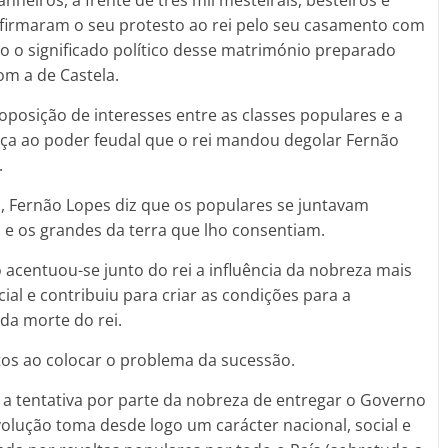
heiros, à frente de três mil mesteirais, besteiros e
firmaram o seu protesto ao rei pelo seu casamento com
o o significado político desse matrimónio preparado
m a de Castela.
oposição de interesses entre as classes populares e a
ça ao poder feudal que o rei mandou degolar Fernão
.
, Fernão Lopes diz que os populares se juntavam
 e os grandes da terra que lho consentiam.
acentuou-se junto do rei a influência da nobreza mais
cial e contribuiu para criar as condições para a
 da morte do rei.
tos ao colocar o problema da sucessão.
 a tentativa por parte da nobreza de entregar o Governo
olução toma desde logo um carácter nacional, social e