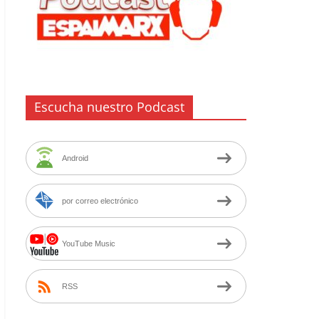
Escucha nuestro Podcast
Android
por correo electrónico
YouTube Music
RSS