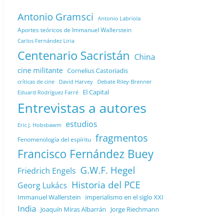
Antonio Gramsci
Antonio Labriola
Aportes teóricos de Immanuel Wallerstein
Carlos Fernández Liria
Centenario Sacristán
China
cine militante
Cornelius Castoriadis
Debate Riley-Brenner
críticas de cine
David Harvey
El Capital
Eduard Rodríguez Farré
Entrevistas a autores
estudios
Eric J. Hobsbawm
fragmentos
Fenomenología del espíritu
Francisco Fernández Buey
G.W.F. Hegel
Friedrich Engels
Historia del PCE
Georg Lukács
Immanuel Wallerstein
imperialismo en el siglo XXI
India
Joaquín Miras Albarrán
Jorge Riechmann