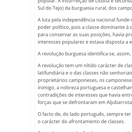
popular. A insurreição de Lisboa é secund
Sul do Tejo) da burguesia rural, dos campo
A luta pela independência nacional funde-s
poder político, pois a classe dominante à
para conservar as suas posições, havia p
interesses populares e estava disposta a
A revolução burguesa identifica-se, assim,
A revolução tem um nítido carácter de cla
latifundiária e o das classes não senhoria
proprietários camponeses, os camponese
inimigo, a nobreza portuguesa e castelhan
contradições de interesses que havia entr
forças que se defrontaram em Aljubarrota
O facto de, do lado português, sempre ter
o carácter do afrontamento de classes.