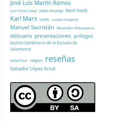
José Luis Martín Ramos
Karel Kosík
Julian Assange
Juan Torres López
Karl Marx
Lenin
Luciano Vasapollo
Manuel Sacristán
Maximilien Robespierre
obituario
presentaciones
prólogos
Quinto Centenario de la Escuela de
Salamanca
reseñas
religión
Rafael Poch
Salvador López Arnal