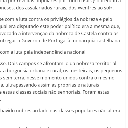
ada por revoltas populares por todo o País (sobretudo a
neses, dos assalariados rurais, dos «ventres ao sol».
e com a luta contra os privilégios da nobreza e pelo
 qual era disputado este poder político era a mesma que,
rovocado a intervenção da nobreza de Castela contra os
 entregar o Governo de Portugal à monarquia castelhana.
 com a luta pela independência nacional.
sse. Dois campos se afrontam: o da nobreza territorial
is: a burguesia urbana e rural, os mesteirais, os pequenos
s sem terra, nesse momento unidos contra o mesmo
a, ultrapassando assim as próprias e naturais
e essas classes sociais não senhoriais. Foram estas
.
 havido nobres ao lado das classes populares não altera