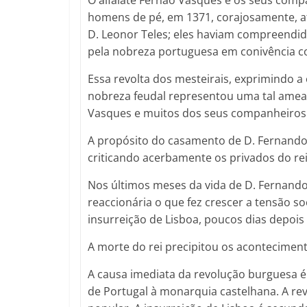
O alfaiate Fernão Vasques e os seus compan
homens de pé, em 1371, corajosamente, a
D. Leonor Teles; eles haviam compreendid
pela nobreza portuguesa em conivência co
Essa revolta dos mesteirais, exprimindo a 
nobreza feudal representou uma tal amea
Vasques e muitos dos seus companheiros
A propósito do casamento de D. Fernando
criticando acerbamente os privados do rei
Nos últimos meses da vida de D. Fernando 
reaccionária o que fez crescer a tensão so
insurreição de Lisboa, poucos dias depois
A morte do rei precipitou os acontecimen
A causa imediata da revolução burguesa é
de Portugal à monarquia castelhana. A rev