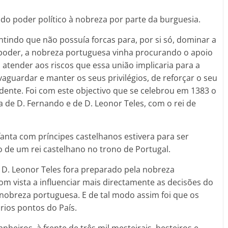
o poder político à nobreza por parte da burguesia.
tindo que não possuía forcas para, por si só, dominar a
u poder, a nobreza portuguesa vinha procurando o apoio
 atender aos riscos que essa união implicaria para a
vaguardar e manter os seus privilégios, de reforçar o seu
dente. Foi com este objectivo que se celebrou em 1383 o
ca de D. Fernando e de D. Leonor Teles, com o rei de
anta com príncipes castelhanos estivera para ser
o de um rei castelhano no trono de Portugal.
D. Leonor Teles fora preparado pela nobreza
m vista a influenciar mais directamente as decisões do
a nobreza portuguesa. E de tal modo assim foi que os
rios pontos do País.