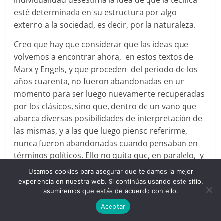
individualidad desestima la idea de que la técnica
esté determinada en su estructura por algo
externo a la sociedad, es decir, por la naturaleza.
Creo que hay que considerar que las ideas que
volvemos a encontrar ahora, en estos textos de
Marx y Engels, y que proceden del periodo de los
años cuarenta, no fueron abandonadas en un
momento para ser luego nuevamente recuperadas
por los clásicos, sino que, dentro de un vano que
abarca diversas posibilidades de interpretación de
las mismas, y a las que luego pienso referirme,
nunca fueron abandonadas cuando pensaban en
términos políticos. Ello no quita que, en paralelo, y
como ya he dicho, elaborasen hipótesis
Usamos cookies para asegurar que te damos la mejor
especulativas en sus periodos de reflexión teórica
experiencia en nuestra web. Si continúas usando este sitio,
forzosamente desvinculada como variante
asumiremos que estás de acuerdo con ello.
independiente, de estructura de la práctica política.
Aceptar
En este sentido, las hipótesis basadas en una