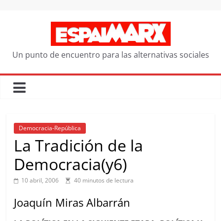
Saltar
al
contenido
Un punto de encuentro para las alternativas sociales
Democracia-República
La Tradición de la
Democracia(y6)
10 abril, 2006
40 minutos de lectura
Joaquín Miras Albarrán