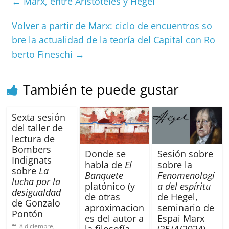
←
Marx, entre Aristóteles y Hegel
b
A
at
d
ar
o
p
s
tir
Volver a partir de Marx: ciclo de encuentros so
bre la actualidad de la teoría del Capital con Ro
o
p
berto Fineschi
→
k
También te puede gustar
Sexta sesión
del taller de
lectura de
Bombers
Donde se
Sesión sobre
Indignats
habla de
El
sobre la
sobre
La
Banquete
Fenomenologí
lucha por la
platónico (y
a del espíritu
desigualdad
de otras
de Hegel,
de Gonzalo
aproximacion
seminario de
Pontón
es del autor a
Espai Marx
8 diciembre,
la filosofía
(25/4/2024)