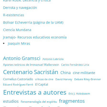
Karel Kosík. Decencia y crítica
Derrota y navegación
R-existencias
Bolívar Echeverría (página de la UAM)
Ciencía Mundana
Jramajo- Recursos educativos economía
Joaquín Miras
Antonio Gramsci
Antonio Labriola
Aportes teóricos de Immanuel Wallerstein
Carlos Fernández Liria
Centenario Sacristán
China
cine militante
Cornelius Castoriadis
Debate Riley-Brenner
críticas de cine
David Harvey
El Capital
Eduard Rodríguez Farré
Entrevistas a autores
Eric J. Hobsbawm
fragmentos
estudios
Fenomenología del espíritu