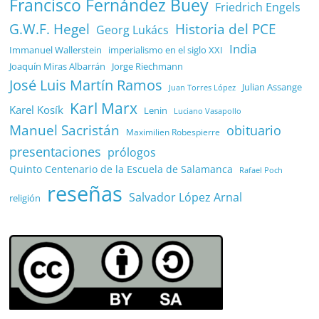
Francisco Fernández Buey
Friedrich Engels
G.W.F. Hegel
Historia del PCE
Georg Lukács
India
Immanuel Wallerstein
imperialismo en el siglo XXI
Joaquín Miras Albarrán
Jorge Riechmann
José Luis Martín Ramos
Julian Assange
Juan Torres López
Karl Marx
Karel Kosík
Lenin
Luciano Vasapollo
Manuel Sacristán
obituario
Maximilien Robespierre
presentaciones
prólogos
Quinto Centenario de la Escuela de Salamanca
Rafael Poch
reseñas
Salvador López Arnal
religión