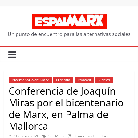
Saltar
al
contenido
Un punto de encuentro para las alternativas sociales
Bicentenario de Marx
Filosofía
Podcast
Vídeos
Conferencia de Joaquín
Miras por el bicentenario
de Marx, en Palma de
Mallorca
31 enero, 2020
Karl Marx
0 minutos de lectura