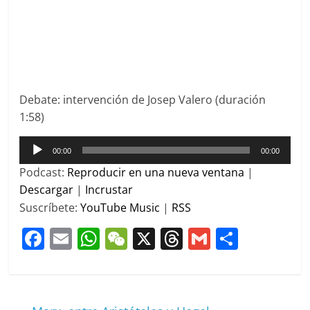
Debate: intervención de Josep Valero (duración
1:58)
Reproductor
00:00
00:00
de
Podcast:
Reproducir en una nueva ventana
|
audio
Descargar
|
Incrustar
Suscríbete:
YouTube Music
|
RSS
F
E
W
W
X
T
G
C
a
m
h
e
h
m
o
c
ai
at
C
re
ai
m
e
l
s
h
a
l
p