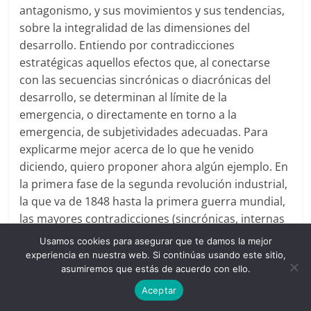
antagonismo, y sus movimientos y sus tendencias,
sobre la integralidad de las dimensiones del
desarrollo. Entiendo por contradicciones
estratégicas aquellos efectos que, al conectarse
con las secuencias sincrónicas o diacrónicas del
desarrollo, se determinan al límite de la
emergencia, o directamente en torno a la
emergencia, de subjetividades adecuadas. Para
explicarme mejor acerca de lo que he venido
diciendo, quiero proponer ahora algún ejemplo. En
la primera fase de la segunda revolución industrial,
la que va de 1848 hasta la primera guerra mundial,
las mayores contradicciones (sincrónicas, internas
al ciclo productivo) se dan entre procesos laborales
Usamos cookies para asegurar que te damos la mejor
directos y proceso capitalista de producción. Él
experiencia en nuestra web. Si continúas usando este sitio,
«obrero profesional», insertado en medio del
asumiremos que estás de acuerdo con ello.
proceso laboral que controla plenamente, quiere
Aceptar
también el control de la producción. La