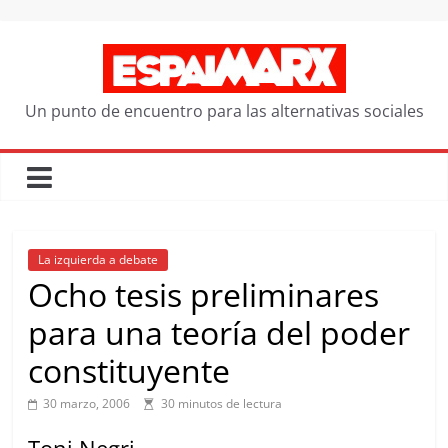
Saltar
al
contenido
Un punto de encuentro para las alternativas sociales
La izquierda a debate
Ocho tesis preliminares
para una teoría del poder
constituyente
30 marzo, 2006
30 minutos de lectura